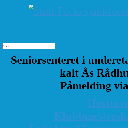
Søk på dette nettste
Seniorsenteret i underet
kalt Ås Rådhu
Påmelding vi
Høsttur
K
lubbmestersk