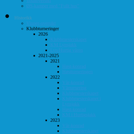
Totaloversikt
ØS-kamper med "Fullt hus"
Historikk
Vinner-oversikt
Klubbturneringer
2026
Klubbmesterskapet
KM Lynsjakk
Lyn/Hurtig våren
2021-2025
2021
Høst-konrad
Høstturneringen
2022
Vår-konrad
Vårturnering
Klubbmesterskapet
Klubbmesterskapet i
Lynsjakk
Høst-konrad
KM i Hurtigsjakk
2023
Vår-konrad
Klubbmesterskapet