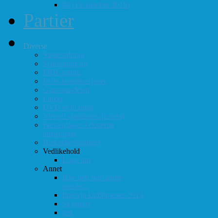
#4 (13. oktober 2018)
Partier
Diverse
Støtteordning
Sjakkrating.no
FIDE-rating
Follo-kombinasjoner
Grasrotandelen
Linker
DVD-er til utlån
Virtuell sjakklubb (lichess)
Førsteplasser i eksterne
turneringer
Hedersbevisninger
Vedlikehold
Logg inn
Annet
Ikke helt som andre
muséer...
Intervju klubbmester 2013
Skjemaer
test