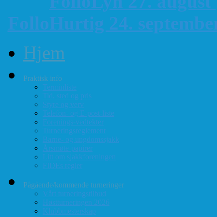
FolloLyn 27. august
FolloHurtig 24. septemb
Hjem
Praktisk info
Terminliste
Tid, sted og pris
Styre og verv
Telefon- og E-post-liste
Forenings-vedtekter
Turneringsreglement
Barne- og ungdomssjakk
Årsmøte-papirer
Litt om sjakkforeningen
FIDEs regler
Pågående/kommende turneringer
Vårt turneringstilbud
Høstturneringen 2026
Klubbmesterskap