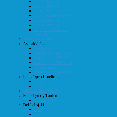
2012 (Eidsvoll)
2013 (Eidsvoll)
2014 (Eidsvoll)
2014 (Rokaden/NSSF)
2015 (Eidsvoll)
2016 (Eidsvoll)
Kamp-statistikk mot
Eidsvoll
NM-finale for lag 1998
Ås sjakklubb
Totaloversikt
Turneringer 1981-1986
Turneringer 1987-1991
Turneringer 1992-1996
Klubbaviser
Partier fra Ås sjakklubb
Follo Open Handicap
2001
1999
Klubbavisen Sjakkalen
Follo Lyn og Torden
Februar 2013
Dobbeltsjakk
2014
2015