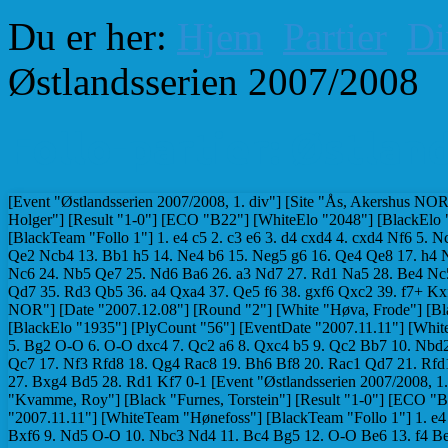
Du er her:
Hjem
Partier
Di
Østlandsserien 2007/2008
Follo-partier: Østlan
[Event "Østlandsserien 2007/2008, 1. div"] [Site "Ås, Akershus NOR"] [Date "2007.12.08"] [Round "2"] [White "Myhrvold, Rune"] [Black "Lange, Holger"] [Result "1-0"] [ECO "B22"] [WhiteElo "2048"] [BlackElo "1688"] [PlyCount "79"] [EventDate "2007.11.11"] [WhiteTeam "Hønefoss"] [BlackTeam "Follo 1"] 1. e4 c5 2. c3 e6 3. d4 cxd4 4. cxd4 Nf6 5. Nc3 d6 6. Nf3 Be7 7. Bd3 O-O 8. O-O Nc6 9. Re1 h6 10. e5 dxe5 11. dxe5 Nd5 12. Qe2 Ncb4 13. Bb1 h5 14. Ne4 b6 15. Neg5 g6 16. Qe4 Qe8 17. h4 Na6 18. Nd4 Nc5 19. Qf3 Bb7 20. Qg3 Rd8 21. b3 Nb4 22. Bb2 Bxg5 23. hxg5 Nc6 24. Nb5 Qe7 25. Nd6 Ba6 26. a3 Nd7 27. Rd1 Na5 28. Be4 Nc5 29. Bc2 Nd7 30. Rac1 Bc8 31. b4 Nb7 32. Be4 Nb8 33. Rc2 Nxd6 34. exd6 Qd7 35. Rd3 Qb5 36. a4 Qxa4 37. Qe5 f6 38. gxf6 Qxc2 39. f7+ Kxf7 40. Qg7+ 1-0 [Event "Østlandsserien 2007/2008, 1. div"] [Site "Ås, Akershus NOR"] [Date "2007.12.08"] [Round "2"] [White "Høva, Frode"] [Black "Dyrdal, Arnbjørn"] [Result "0-1"] [ECO "E05"] [WhiteElo "1548"] [BlackElo "1935"] [PlyCount "56"] [EventDate "2007.11.11"] [WhiteTeam "Follo 1"] [BlackTeam "Hønefoss"] 1. d4 Nf6 2. c4 e6 3. g3 d5 4. Nf3 Be7 5. Bg2 O-O 6. O-O dxc4 7. Qc2 a6 8. Qxc4 b5 9. Qc2 Bb7 10. Nbd2 Nbd7 11. e4 c5 12. e5 Nd5 13. dxc5 Nxc5 14. Ng5 Bxg5 15. Qxc5 Be7 16. Qd4 Qc7 17. Nf3 Rfd8 18. Qg4 Rac8 19. Bh6 Bf8 20. Rac1 Qd7 21. Rfd1 Rc4 22. Nd4 Ne7 23. Bxg7 Bxg7 24. Nxe6 Rxg4 25. Rxd7 Rxd7 26. Bh3 fxe6 27. Bxg4 Bd5 28. Rd1 Kf7 0-1 [Event "Østlandsserien 2007/2008, 1. div"] [Site "Ås, Akershus NOR"] [Date "2007.12.08"] [Round "2"] [White "Kvamme, Roy"] [Black "Furnes, Torstein"] [Result "1-0"] [ECO "B32"] [WhiteElo "1928"] [BlackElo "1548"] [PlyCount "59"] [EventDate "2007.11.11"] [WhiteTeam "Hønefoss"] [BlackTeam "Follo 1"] 1. e4 c5 2. Nf3 Nc6 3. d4 cxd4 4. Nxd4 e5 5. Nb5 d6 6. N5c3 Nf6 7. Bg5 Be7 8. Bxf6 Bxf6 9. Nd5 O-O 10. Nbc3 Nd4 11. Bc4 Bg5 12. O-O Be6 13. f4 Be7 14. f5 Bd7 15. Nxe7+ Qxe7 16. f6 Qd8 17. Nd5 Be6 18. fxg7 Kxg7 19. Nf6 Rh8 20. Bxe6 Nxe6 21. Qg4+ Kf8 22. Qh5 Nf4 23. Qh6+ Ke7 24. g3 Ng6 25. Rf2 Qf8 26. Qg5 h6 27. Qf5 Rd8 28. Raf1 Qg7 29. Nd5+ Kf8 30. Qe6 1-0 [Event "Østlandsserien 2007/2008, 1. div"] [Site "Ås, Akershus NOR"] [Date "2007.12.08"] [Round "2"] [White "Moberg, Jan Rune"] [Black "Thingstad, Even"] [Result "0-1"] [ECO "E16"] [WhiteElo "1474"] [BlackElo "1888"] [PlyCount "68"] [EventDate "2007.11.11"] [WhiteTeam "Follo 1"] [BlackTeam "Hønefoss"] 1. d4 Nf6 2. c4 e6 3. Nf3 b6 4. g3 Bb7 5. Bg2 d6 6. O-O Nbd7 7. a4 a5 8. Nc3 Be7 9. Qc2 O-O 10. e4 e5 11. d5 Nc5 12. Ra3 Bc8 13. Bg5 Nh5 14. Be3 f5 15. Nd2 g5 16. Bxc5 bxc5 17. Nb5 g4 18. h3 f4 19. hxg4 Bxg4 20. Bf3 Bxf3 21. Rxf3 Qd7 22. Kg2 Kh8 23. Qc3 Rg8 24. Rh1 Qg4 25. Nxc7 fxg3 26. fxg3 Bh4 27. Nf1 Rab8 28. Nb5 Qxe4 29. Kf2 Nf4 30. Qd2 Rbf8 31. Rxh4 Nh3+ 32. Kg2 Qxf3+ 33. Kxh3 Qxf1+ 34. Qg2 Rxg3+ 0-1 [Event "Østlandsserien 2007/2008, 1. div"] [Site "Ås, Akershus NOR"] [Date "2007.12.08"] [Round "2"] [White "Gandrud, Vegar Koi"] [Black "Lange, David"] [Result "1-0"] [ECO "E91"] [WhiteElo "1819"] [BlackElo "1468"] [PlyCount "137"] [EventDate "2007.11.11"] [WhiteTeam "Hønefoss"] [BlackTeam "Follo 1"] 1. d4 Nf6 2. c4 g6 3. Nc3 Bg7 4. e4 d6 5. Nf3 O-O 6. Be2 Bg4 7. O-O Nbd7 8. h3 Bxf3 9. Bxf3 c5 10. Be3 Nb6 11. e5 dxe5 12. dxe5 Nfd7 13. e6 fxe6 14. Bxb7 Rb8 15. Ba6 Ne5 16. Qe2 Qd3 17. Bxc5 Qxe2 18. Nxe2 Nexc4 19. Bxe7 Rf7 20. Bc5 Nxb2 21. Rab1 N2a4 22. Be3 Rd8 23. Nf4 Rd6 24. Rfd1 Rfd7 25. Rxd6 Rxd6 26. Bxb6 Nxb6 27. Re1 e5 28. Nd3 Nd7 29. Bc4+ Kf8 30. f3 Rd4 31. Bb5 Kf7 32. Rc1 Ke7 33. Rc7 Rd5 34. a4 Bh6 35. Nxe5 Rxe5 36. Rxd7+ Kf6 37. Rxh7 Be3+ 38. Kh2 Rd5 39. Rd7 Rxd7 40. Bxd7 g5 41. Kg3 Kg6 42. Kg4 Bd2 43. Be8+ Kf6 44. g3 Be3 45. h4 gxh4 46. Kxh4 Kf5 47. Bd7+ Kg6 48. Kg4 Kf6 49. f4 Bd2 50. Kf3 Ke7 51. Bc8 Kd6 52. g4 Kd5 53. g5 Bc3 54. Kg4 Kd6 55. f5 Ke7 56. f6+ Bxf6 57. gxf6+ Kxf6 58. Kf4 Ke7 59. Ke5 Kd8 60. Bh3 Kc7 61. Kd5 Kb6 62. Kc4 Ka5 63. Kb3 Ka6 64. Kb4 Kb6 65. Bf1 Kc6 66. Ka5 Kb7 67. Bg2+ Kc7 68. Ka6 Kb8 69. a5 1-0 [Event "Østlandsserien 2007/2008, 1. div."] [Site "Ås, Norwegen"] [Date "2007.12.09"] [Round "3"] [White "Lange, Holger"] [Black "Lillevold, Frode"] [Result "0-1"] [ECO "C56"] [WhiteElo "1688"] [BlackElo "2075"] [PlyCount "94"] [EventDate "2007.??.??"] 1. e4 e5 2. Nf3 Nc6 3. d4 exd4 4. Bc4 Nf6 5. Ng5 d5 6. exd5 Na5 7. Bb5+ c6 8. dxc6 bxc6 9. Bd3 Be7 10. O-O O-O 11. Bd2 h6 12. Ne4 Be6 13. Qe1 Nc4 14. Nxf6+ Bxf6 15. Qe4 g6 16. Bxh6 Re8 17. b3 Ne5 18. Qe2 Bg4 19. Qd2 Qd5 20. Qf4 Qe6 21. Bg5 Bg7 22. Bh6 Bf6 23. Bg5 Bg7 24. Bh6 Nxd3 25. cxd3 Be5 26. Qd2 Qf5 27. f3 Qh5 28. Bf4 Bd7 29. Bxe5 Rxe5 30. Na3 Be6 31. Rac1 Re8 32. Rfe1 Bd5 33. Nc2 Bxf3 34. Nxd4 Bxg2 35. Kxg2 Qg4+ 36. Kf1 Qxd4 37. Rxe5 Rxe5 38. Rc4 Rf5+ 