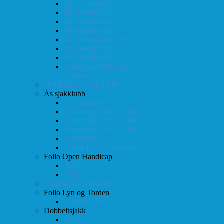
2011 (Eidsvoll)
2012 (Eidsvoll)
2013 (Eidsvoll)
2014 (Eidsvoll)
2014 (Rokaden/NSSF)
2015 (Eidsvoll)
2016 (Eidsvoll)
Kamp-statistikk mot
Eidsvoll
NM-finale for lag 1998
Ås sjakklubb
Totaloversikt
Turneringer 1981-1986
Turneringer 1987-1991
Turneringer 1992-1996
Klubbaviser
Partier fra Ås sjakklubb
Follo Open Handicap
2001
1999
Klubbavisen Sjakkalen
Follo Lyn og Torden
Februar 2013
Dobbeltsjakk
2014