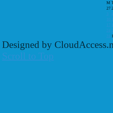
M
27
3
10
17
24
31
Designed by CloudAccess.n
Scroll to Top