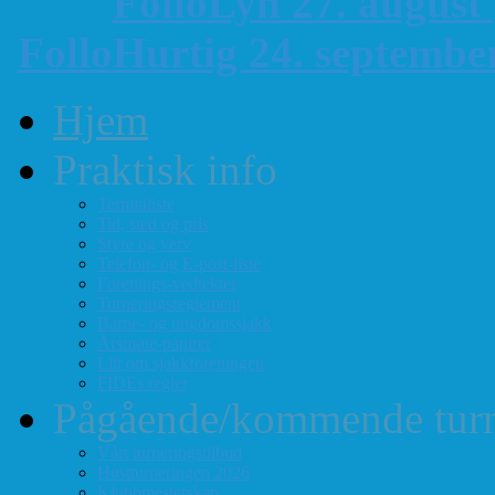
FolloLyn 27. august
FolloHurtig 24. septemb
Hjem
Praktisk info
Terminliste
Tid, sted og pris
Styre og verv
Telefon- og E-post-liste
Forenings-vedtekter
Turneringsreglement
Barne- og ungdomssjakk
Årsmøte-papirer
Litt om sjakkforeningen
FIDEs regler
Pågående/kommende turn
Vårt turneringstilbud
Høstturneringen 2026
Klubbmesterskap