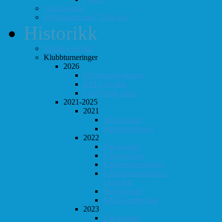
Totaloversikt
ØS-kamper med "Fullt hus"
Historikk
Vinner-oversikt
Klubbturneringer
2026
Klubbmesterskapet
KM Lynsjakk
Lyn/Hurtig våren
2021-2025
2021
Høst-konrad
Høstturneringen
2022
Vår-konrad
Vårturnering
Klubbmesterskapet
Klubbmesterskapet i
Lynsjakk
Høst-konrad
KM i Hurtigsjakk
2023
Vår-konrad