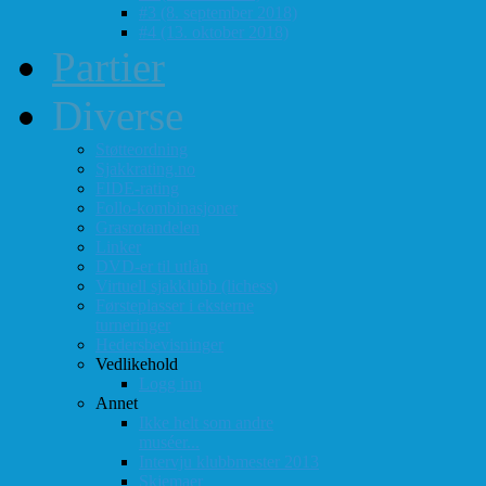
#3 (8. september 2018)
#4 (13. oktober 2018)
Partier
Diverse
Støtteordning
Sjakkrating.no
FIDE-rating
Follo-kombinasjoner
Grasrotandelen
Linker
DVD-er til utlån
Virtuell sjakklubb (lichess)
Førsteplasser i eksterne
turneringer
Hedersbevisninger
Vedlikehold
Logg inn
Annet
Ikke helt som andre
muséer...
Intervju klubbmester 2013
Skjemaer