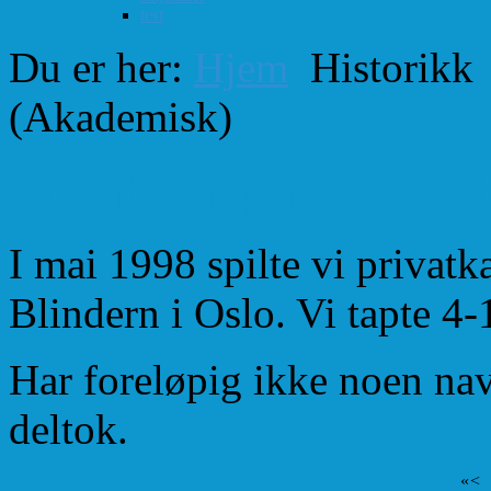
test
Du er her:
Hjem
Historikk
(Akademisk)
Privatkamp mot Akad
I mai 1998 spilte vi priva
Blindern i Oslo. Vi tapte 4-
Har foreløpig ikke noen na
deltok.
«
<