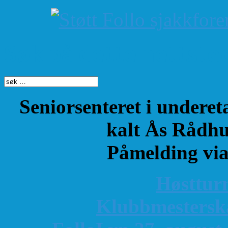
Søk på dette nettste
Seniorsenteret i underet
kalt Ås Rådhu
Påmelding vi
Høsttur
K
lubbmestersk