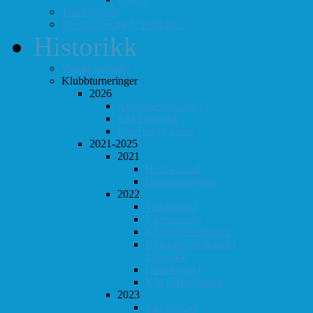
Totaloversikt
ØS-kamper med "Fullt hus"
Historikk
Vinner-oversikt
Klubbturneringer
2026
Klubbmesterskapet
KM Lynsjakk
Lyn/Hurtig våren
2021-2025
2021
Høst-konrad
Høstturneringen
2022
Vår-konrad
Vårturnering
Klubbmesterskapet
Klubbmesterskapet i
Lynsjakk
Høst-konrad
KM i Hurtigsjakk
2023
Vår-konrad