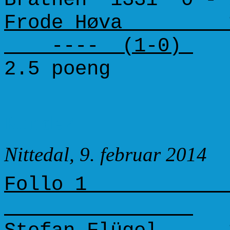
Frode Høva 15
---- (1-0)
2.5 poeng 
Runde 4
Nittedal, 9. februar 2014
Follo 1