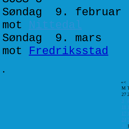
Søndag 9. februar 
mot
Nittedal
Søndag 9. mars 2
mot
Fredriksstad
.
«
<
M
27
3
10
17
24
31