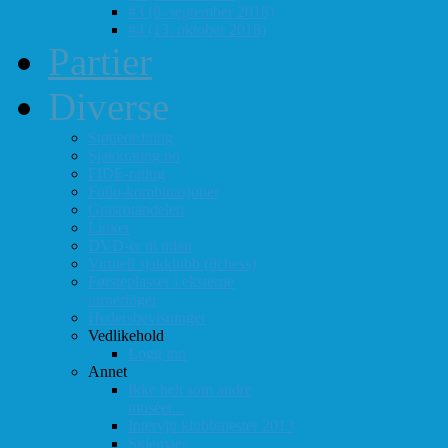
#3 (8. september 2018)
#4 (13. oktober 2018)
Partier
Diverse
Støtteordning
Sjakkrating.no
FIDE-rating
Follo-kombinasjoner
Grasrotandelen
Linker
DVD-er til utlån
Virtuell sjakklubb (lichess)
Førsteplasser i eksterne
turneringer
Hedersbevisninger
Vedlikehold
Logg inn
Annet
Ikke helt som andre
muséer...
Intervju klubbmester 2013
Skjemaer