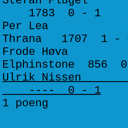
Stefan Flügel 16
1783 0 - 1
Per Lea 1662 
Thrana 1707 1 - 
Frode Høva 154
Elphinstone 856 0
Ulrik Nissen 11
---- 0 - 1
1 poeng 