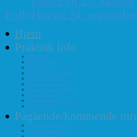
FolloLyn 27. august
FolloHurtig 24. septemb
Hjem
Praktisk info
Terminliste
Tid, sted og pris
Styre og verv
Telefon- og E-post-liste
Forenings-vedtekter
Turneringsreglement
Barne- og ungdomssjakk
Årsmøte-papirer
Litt om sjakkforeningen
FIDEs regler
Pågående/kommende turn
Vårt turneringstilbud
Høstturneringen 2026
Klubbmesterskap