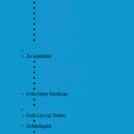
2011 (Eidsvoll)
2012 (Eidsvoll)
2013 (Eidsvoll)
2014 (Eidsvoll)
2014 (Rokaden/NSSF)
2015 (Eidsvoll)
2016 (Eidsvoll)
Kamp-statistikk mot
Eidsvoll
NM-finale for lag 1998
Ås sjakklubb
Totaloversikt
Turneringer 1981-1986
Turneringer 1987-1991
Turneringer 1992-1996
Klubbaviser
Partier fra Ås sjakklubb
Follo Open Handicap
2001
1999
Klubbavisen Sjakkalen
Follo Lyn og Torden
Februar 2013
Dobbeltsjakk
2014