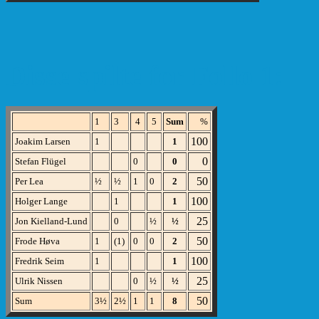
Disse spilte for Follo 1:
1
3
4
5
Sum
%
100
Joakim Larsen
1
1
0
Stefan Flügel
0
0
50
Per Lea
½
½
1
0
2
100
Holger Lange
1
1
25
Jon Kielland-Lund
0
½
½
50
Frode Høva
1
(1)
0
0
2
100
Fredrik Seim
1
1
25
Ulrik Nissen
0
½
½
50
Sum
3½
2½
1
1
8