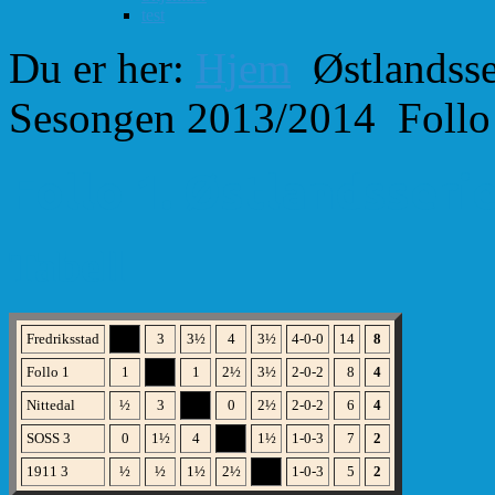
test
Du er her:
Hjem
Østlandsse
Sesongen 2013/2014
Follo
Follo 1. Østlandsserie
Tabell
Fredriksstad
XX
3
3½
4
3½
4-0-0
14
8
Follo 1
1
XX
1
2½
3½
2-0-2
8
4
Nittedal
½
3
XX
0
2½
2-0-2
6
4
SOSS 3
0
1½
4
XX
1½
1-0-3
7
2
1911 3
½
½
1½
2½
XX
1-0-3
5
2