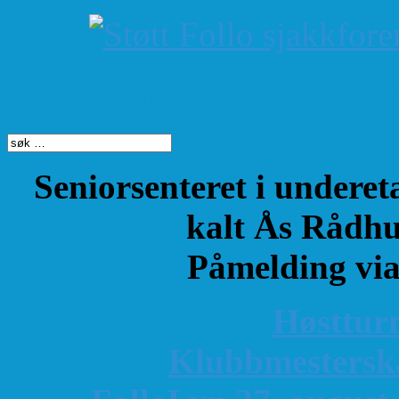
Søk på dette nettste
Seniorsenteret i underet
kalt Ås Rådhu
Påmelding vi
Høsttur
K
lubbmestersk