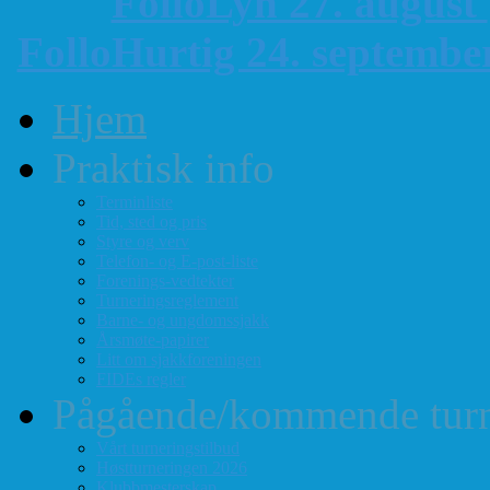
FolloLyn 27. august
FolloHurtig 24. septemb
Hjem
Praktisk info
Terminliste
Tid, sted og pris
Styre og verv
Telefon- og E-post-liste
Forenings-vedtekter
Turneringsreglement
Barne- og ungdomssjakk
Årsmøte-papirer
Litt om sjakkforeningen
FIDEs regler
Pågående/kommende turn
Vårt turneringstilbud
Høstturneringen 2026
Klubbmesterskap