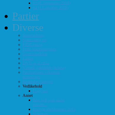
#3 (8. september 2018)
#4 (13. oktober 2018)
Partier
Diverse
Støtteordning
Sjakkrating.no
FIDE-rating
Follo-kombinasjoner
Grasrotandelen
Linker
DVD-er til utlån
Virtuell sjakklubb (lichess)
Førsteplasser i eksterne
turneringer
Hedersbevisninger
Vedlikehold
Logg inn
Annet
Ikke helt som andre
muséer...
Intervju klubbmester 2013
Skjemaer