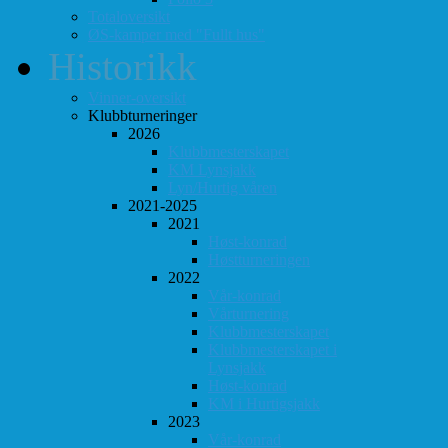
Totaloversikt
ØS-kamper med "Fullt hus"
Historikk
Vinner-oversikt
Klubbturneringer
2026
Klubbmesterskapet
KM Lynsjakk
Lyn/Hurtig våren
2021-2025
2021
Høst-konrad
Høstturneringen
2022
Vår-konrad
Vårturnering
Klubbmesterskapet
Klubbmesterskapet i
Lynsjakk
Høst-konrad
KM i Hurtigsjakk
2023
Vår-konrad