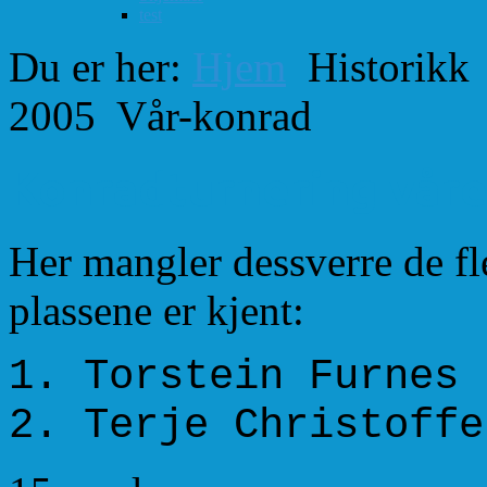
test
Du er her:
Hjem
Historikk
2005
Vår-konrad
Konradturnering våre
Her mangler dessverre de fle
plassene er kjent:
1. Torstein Fur
2. Terje Christoff