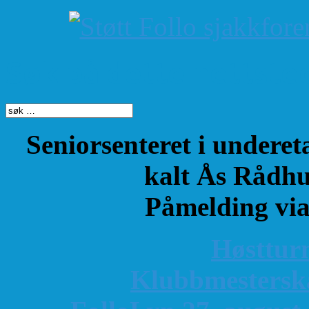
Søk på dette nettste
Seniorsenteret i underet
kalt Ås Rådhu
Påmelding vi
Høsttur
K
lubbmestersk