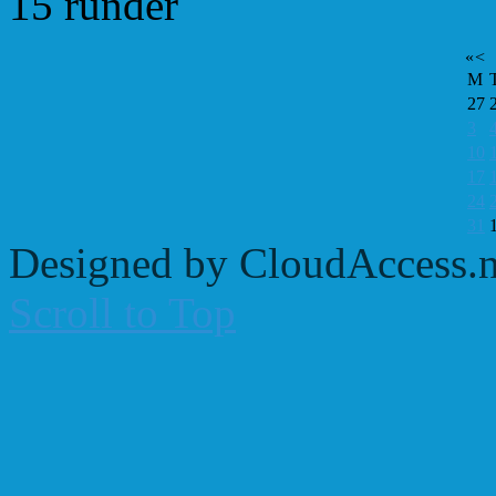
15 runder
«
<
M
27
3
10
17
24
31
Designed by CloudAccess.n
Scroll to Top