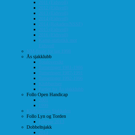
2011 (Eidsvoll)
2012 (Eidsvoll)
2013 (Eidsvoll)
2014 (Eidsvoll)
2014 (Rokaden/NSSF)
2015 (Eidsvoll)
2016 (Eidsvoll)
Kamp-statistikk mot
Eidsvoll
NM-finale for lag 1998
Ås sjakklubb
Totaloversikt
Turneringer 1981-1986
Turneringer 1987-1991
Turneringer 1992-1996
Klubbaviser
Partier fra Ås sjakklubb
Follo Open Handicap
2001
1999
Klubbavisen Sjakkalen
Follo Lyn og Torden
Februar 2013
Dobbeltsjakk
2014