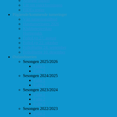
Årsmøte-papirer
Litt om sjakkforeningen
FIDEs regler
Pågående/kommende turneringer
Vårt turneringstilbud
Høstturneringen 2026
Klubbmesterskap
Hurtigsjakk
FolloLyn 27. august
FolloLyn 22. oktober
FolloHurtig 24. september
FolloHurtig 10. desember
Østlandsserien
Sesongen 2025/2026
Follo 1
Follo 2
Sesongen 2024/2025
Follo 1
Follo 2
Sesongen 2023/2024
Follo 1
Follo 2
Follo 3
Sesongen 2022/2023
Follo 1