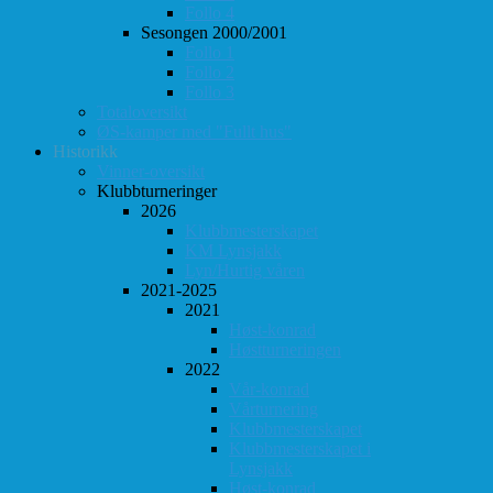
Follo 4
Sesongen 2000/2001
Follo 1
Follo 2
Follo 3
Totaloversikt
ØS-kamper med "Fullt hus"
Historikk
Vinner-oversikt
Klubbturneringer
2026
Klubbmesterskapet
KM Lynsjakk
Lyn/Hurtig våren
2021-2025
2021
Høst-konrad
Høstturneringen
2022
Vår-konrad
Vårturnering
Klubbmesterskapet
Klubbmesterskapet i
Lynsjakk
Høst-konrad