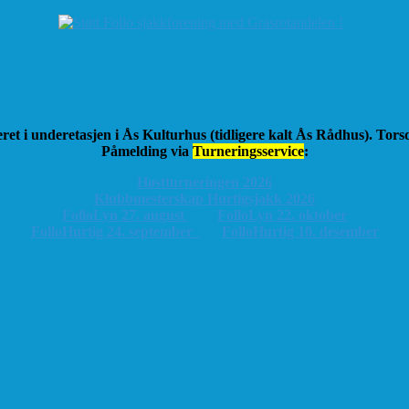
ret i underetasjen i Ås Kulturhus (tidligere kalt Ås Rådhus). Tor
Påmelding via
Turneringsservice
:
Høstturneringen 2026
K
lubbmesterskap Hurtigsjakk 2026
FolloLyn 27. august
FolloLyn 22. oktober
FolloHurtig 24. september
FolloHurtig 10. desember