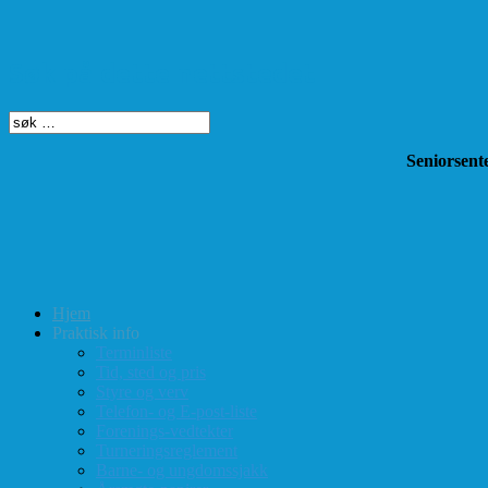
Søk på dette nettstedet
Seniorsente
Hjem
Praktisk info
Terminliste
Tid, sted og pris
Styre og verv
Telefon- og E-post-liste
Forenings-vedtekter
Turneringsreglement
Barne- og ungdomssjakk