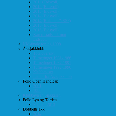
2011 (Eidsvoll)
2012 (Eidsvoll)
2013 (Eidsvoll)
2014 (Eidsvoll)
2014 (Rokaden/NSSF)
2015 (Eidsvoll)
2016 (Eidsvoll)
Kamp-statistikk mot
Eidsvoll
NM-finale for lag 1998
Ås sjakklubb
Totaloversikt
Turneringer 1981-1986
Turneringer 1987-1991
Turneringer 1992-1996
Klubbaviser
Partier fra Ås sjakklubb
Follo Open Handicap
2001
1999
Klubbavisen Sjakkalen
Follo Lyn og Torden
Februar 2013
Dobbeltsjakk
2014