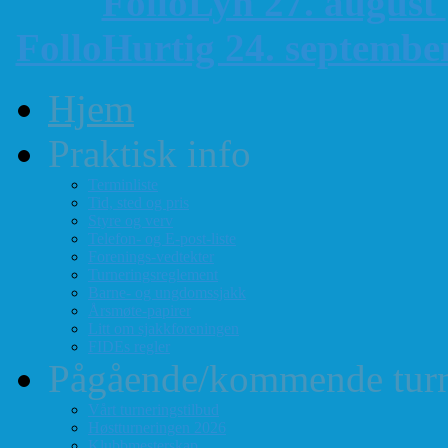
FolloLyn 27. august
FolloHurtig 24. septemb
Hjem
Praktisk info
Terminliste
Tid, sted og pris
Styre og verv
Telefon- og E-post-liste
Forenings-vedtekter
Turneringsreglement
Barne- og ungdomssjakk
Årsmøte-papirer
Litt om sjakkforeningen
FIDEs regler
Pågående/kommende turn
Vårt turneringstilbud
Høstturneringen 2026
Klubbmesterskap