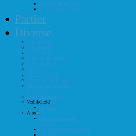
#3 (8. september 2018)
#4 (13. oktober 2018)
Partier
Diverse
Støtteordning
Sjakkrating.no
FIDE-rating
Follo-kombinasjoner
Grasrotandelen
Linker
DVD-er til utlån
Virtuell sjakklubb (lichess)
Førsteplasser i eksterne
turneringer
Hedersbevisninger
Vedlikehold
Logg inn
Annet
Ikke helt som andre
muséer...
Intervju klubbmester 2013
Skjemaer