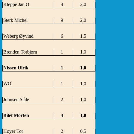
Kleppe Jan O
4
2,0
Sterk Michel
9
2,0
Weberg Øyvind
6
1,5
Brenden Torbjørn
1
1,0
Nissen Ulrik
1
1,0
WO
1
1,0
Johnsen Ståle
2
1,0
Bilet Morten
4
1,0
Høyer Tor
2
0,5