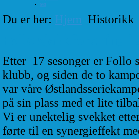
test
Du er her:
Hjem
Historikk
Follo sjakkforening i
Etter 17 sesonger er Follo 
klubb, og siden de to kamp
var våre Østlandsseriekampe
på sin plass med et lite tilb
Vi er unektelig svekket ett
førte til en synergieffekt m