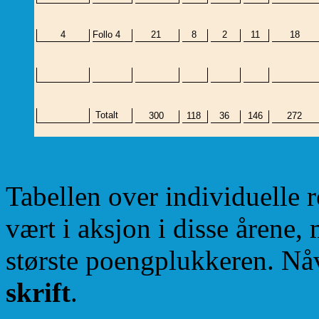
4
Follo 4
21
8
2
11
18
Totalt
300
118
36
146
272
Tabellen over individuelle re
vært i aksjon i disse årene,
største poengplukkeren. N
skrift
.