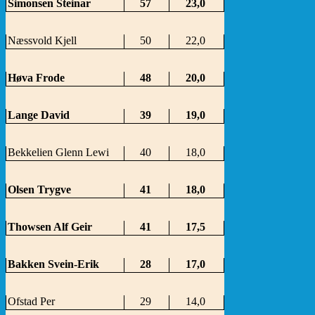
Simonsen Steinar
57
23,0
Næssvold Kjell
50
22,0
Høva Frode
48
20,0
Lange David
39
19,0
Bekkelien Glenn Lewi
40
18,0
Olsen Trygve
41
18,0
Thowsen Alf Geir
41
17,5
Bakken Svein-Erik
28
17,0
Ofstad Per
29
14,0