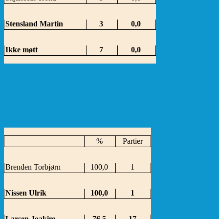
Stensland Martin
3
0,0
Ikke møtt
7
0,0
Sortert etter prosent-scor
%
Partier
Brenden Torbjørn
100,0
1
Nissen Ulrik
100,0
1
Larsen Joakim
76,5
17