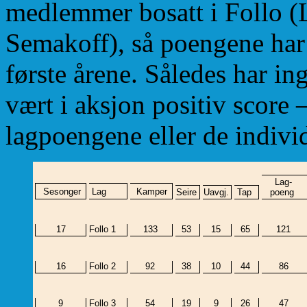
medlemmer bosatt i Follo (L
Semakoff), så poengene har 
første årene. Således har i
vært i aksjon positiv score 
lagpoengene eller de indivi
Lag-
Sesonger
Lag
Kamper
Seire
Uavgj.
Tap
poeng
17
Follo 1
133
53
15
65
121
16
Follo 2
92
38
10
44
86
9
Follo 3
54
19
9
26
47