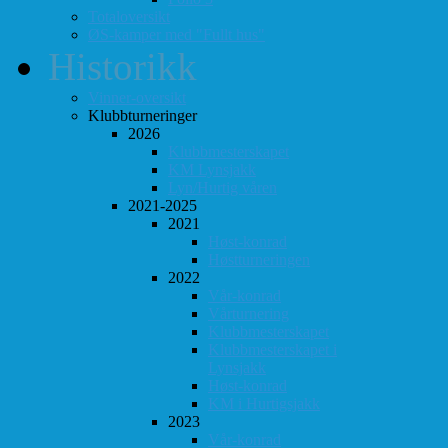
Totaloversikt
ØS-kamper med "Fullt hus"
Historikk
Vinner-oversikt
Klubbturneringer
2026
Klubbmesterskapet
KM Lynsjakk
Lyn/Hurtig våren
2021-2025
2021
Høst-konrad
Høstturneringen
2022
Vår-konrad
Vårturnering
Klubbmesterskapet
Klubbmesterskapet i
Lynsjakk
Høst-konrad
KM i Hurtigsjakk
2023
Vår-konrad