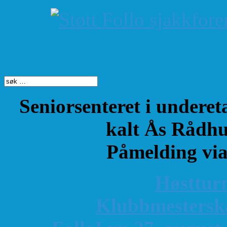
Søk på dette nettste
Seniorsenteret i underet
kalt Ås Rådhu
Påmelding vi
Høsttur
K
lubbmestersk