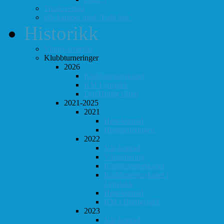
Totaloversikt
ØS-kamper med "Fullt hus"
Historikk
Vinner-oversikt
Klubbturneringer
2026
Klubbmesterskapet
KM Lynsjakk
Lyn/Hurtig våren
2021-2025
2021
Høst-konrad
Høstturneringen
2022
Vår-konrad
Vårturnering
Klubbmesterskapet
Klubbmesterskapet i
Lynsjakk
Høst-konrad
KM i Hurtigsjakk
2023
Vår-konrad