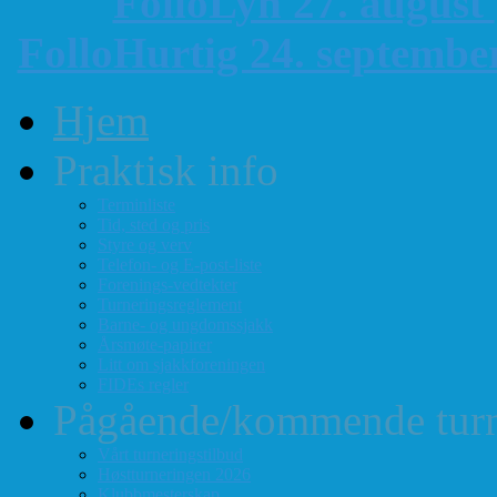
FolloLyn 27. august
FolloHurtig 24. septemb
Hjem
Praktisk info
Terminliste
Tid, sted og pris
Styre og verv
Telefon- og E-post-liste
Forenings-vedtekter
Turneringsreglement
Barne- og ungdomssjakk
Årsmøte-papirer
Litt om sjakkforeningen
FIDEs regler
Pågående/kommende turn
Vårt turneringstilbud
Høstturneringen 2026
Klubbmesterskap