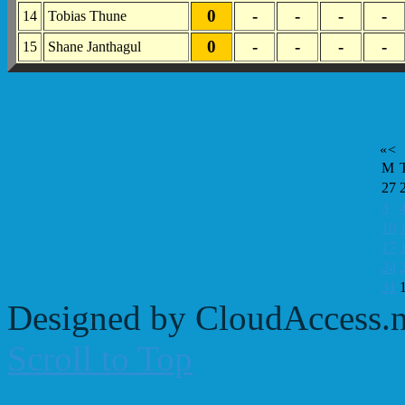
0
-
-
-
-
14
Tobias Thune
0
-
-
-
-
15
Shane Janthagul
«
<
M
27
3
10
17
24
31
Designed by CloudAccess.n
Scroll to Top