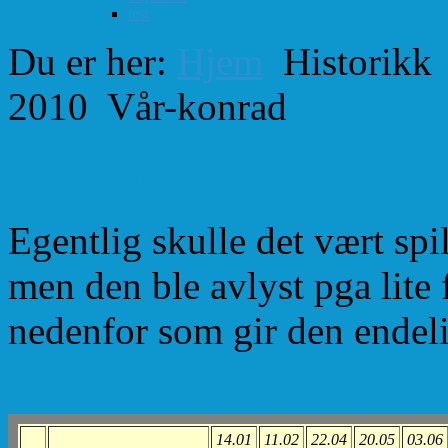
test
Du er her:
Hjem
Historikk
2010
Vår-konrad
Konradturnering våre
Egentlig skulle det vært spi
men den ble avlyst pga lite 
nedenfor som gir den endel
14.01
11.02
22.04
20.05
03.06