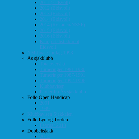
2011 (Eidsvoll)
2012 (Eidsvoll)
2013 (Eidsvoll)
2014 (Eidsvoll)
2014 (Rokaden/NSSF)
2015 (Eidsvoll)
2016 (Eidsvoll)
Kamp-statistikk mot
Eidsvoll
NM-finale for lag 1998
Ås sjakklubb
Totaloversikt
Turneringer 1981-1986
Turneringer 1987-1991
Turneringer 1992-1996
Klubbaviser
Partier fra Ås sjakklubb
Follo Open Handicap
2001
1999
Klubbavisen Sjakkalen
Follo Lyn og Torden
Februar 2013
Dobbeltsjakk
2014