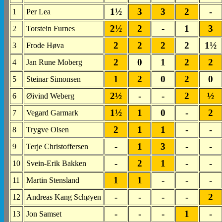
1½
3
3
2
-
1
Per Lea
2½
2
-
1
3
2
Torstein Furnes
2
2
2
2
1½
3
Frode Høva
2
0
1
2
2
4
Jan Rune Moberg
1
2
0
2
0
5
Steinar Simonsen
2½
-
-
2
½
6
Øivind Weberg
1½
1
0
-
2
7
Vegard Garmark
2
1
1
-
-
8
Trygve Olsen
-
1
3
-
-
9
Terje Christoffersen
-
2
1
-
-
10
Svein-Erik Bakken
1
1
-
-
-
11
Martin Stensland
-
-
-
-
2
12
Andreas Kang Schøyen
-
-
-
1
-
13
Jon Samset