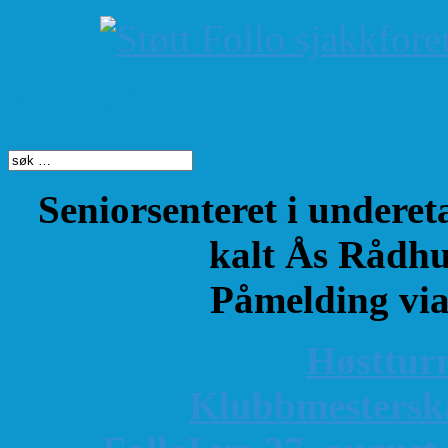
Søk på dette nettste
Seniorsenteret i underet
kalt Ås Rådhu
Påmelding vi
Høsttur
K
lubbmestersk