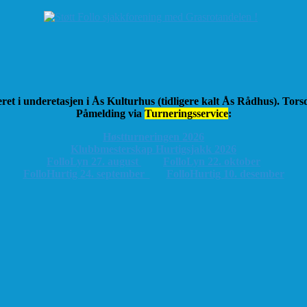
ret i underetasjen i Ås Kulturhus (tidligere kalt Ås Rådhus). Tor
Påmelding via
Turneringsservice
:
Høstturneringen 2026
K
lubbmesterskap Hurtigsjakk 2026
FolloLyn 27. august
FolloLyn 22. oktober
FolloHurtig 24. september
FolloHurtig 10. desember