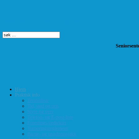
Søk på dette nettstedet
Seniorsente
Hjem
Praktisk info
Terminliste
Tid, sted og pris
Styre og verv
Telefon- og E-post-liste
Forenings-vedtekter
Turneringsreglement
Barne- og ungdomssjakk