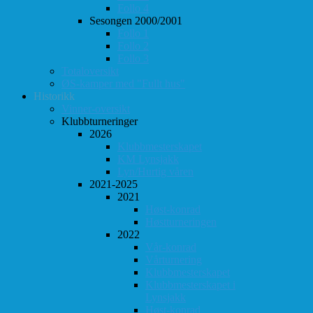
Follo 4
Sesongen 2000/2001
Follo 1
Follo 2
Follo 3
Totaloversikt
ØS-kamper med "Fullt hus"
Historikk
Vinner-oversikt
Klubbturneringer
2026
Klubbmesterskapet
KM Lynsjakk
Lyn/Hurtig våren
2021-2025
2021
Høst-konrad
Høstturneringen
2022
Vår-konrad
Vårturnering
Klubbmesterskapet
Klubbmesterskapet i
Lynsjakk
Høst-konrad