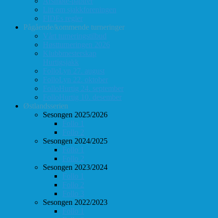
Årsmøte-papirer
Litt om sjakkforeningen
FIDEs regler
Pågående/kommende turneringer
Vårt turneringstilbud
Høstturneringen 2026
Klubbmesterskap
Hurtigsjakk
FolloLyn 27. august
FolloLyn 22. oktober
FolloHurtig 24. september
FolloHurtig 10. desember
Østlandsserien
Sesongen 2025/2026
Follo 1
Follo 2
Sesongen 2024/2025
Follo 1
Follo 2
Sesongen 2023/2024
Follo 1
Follo 2
Follo 3
Sesongen 2022/2023
Follo 1