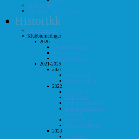
Totaloversikt
ØS-kamper med "Fullt hus"
Historikk
Vinner-oversikt
Klubbturneringer
2026
Klubbmesterskapet
KM Lynsjakk
Lyn/Hurtig våren
2021-2025
2021
Høst-konrad
Høstturneringen
2022
Vår-konrad
Vårturnering
Klubbmesterskapet
Klubbmesterskapet i
Lynsjakk
Høst-konrad
KM i Hurtigsjakk
2023
Vår-konrad