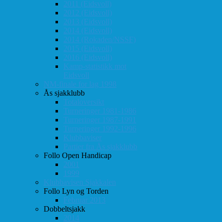
2011 (Eidsvoll)
2012 (Eidsvoll)
2013 (Eidsvoll)
2014 (Eidsvoll)
2014 (Rokaden/NSSF)
2015 (Eidsvoll)
2016 (Eidsvoll)
Kamp-statistikk mot
Eidsvoll
NM-finale for lag 1998
Ås sjakklubb
Totaloversikt
Turneringer 1981-1986
Turneringer 1987-1991
Turneringer 1992-1996
Klubbaviser
Partier fra Ås sjakklubb
Follo Open Handicap
2001
1999
Klubbavisen Sjakkalen
Follo Lyn og Torden
Februar 2013
Dobbeltsjakk
2014