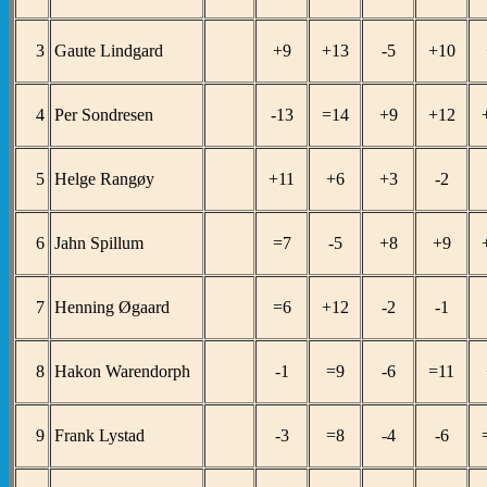
3
Gaute Lindgard
+9
+13
-5
+10
4
Per Sondresen
-13
=14
+9
+12
5
Helge Rangøy
+11
+6
+3
-2
6
Jahn Spillum
=7
-5
+8
+9
7
Henning Øgaard
=6
+12
-2
-1
8
Hakon Warendorph
-1
=9
-6
=11
9
Frank Lystad
-3
=8
-4
-6