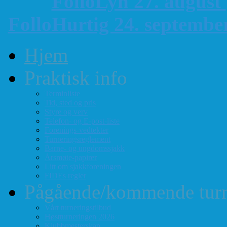
FolloLyn 27. august
FolloHurtig 24. septemb
Hjem
Praktisk info
Terminliste
Tid, sted og pris
Styre og verv
Telefon- og E-post-liste
Forenings-vedtekter
Turneringsreglement
Barne- og ungdomssjakk
Årsmøte-papirer
Litt om sjakkforeningen
FIDEs regler
Pågående/kommende turn
Vårt turneringstilbud
Høstturneringen 2026
Klubbmesterskap