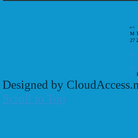
«
<
M
27
3
10
17
24
31
Designed by CloudAccess.n
Scroll to Top