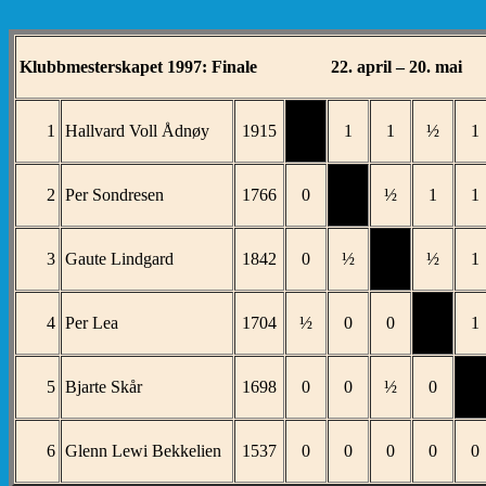
Klubbmesterskapet 1997: Finale 22. april – 20. mai
1
Hallvard Voll Ådnøy
1915
X
1
1
½
1
2
Per Sondresen
1766
0
X
½
1
1
3
Gaute Lindgard
1842
0
½
X
½
1
4
Per Lea
1704
½
0
0
X
1
5
Bjarte Skår
1698
0
0
½
0
X
6
Glenn Lewi Bekkelien
1537
0
0
0
0
0