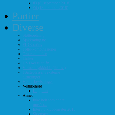
#3 (8. september 2018)
#4 (13. oktober 2018)
Partier
Diverse
Støtteordning
Sjakkrating.no
FIDE-rating
Follo-kombinasjoner
Grasrotandelen
Linker
DVD-er til utlån
Virtuell sjakklubb (lichess)
Førsteplasser i eksterne
turneringer
Hedersbevisninger
Vedlikehold
Logg inn
Annet
Ikke helt som andre
muséer...
Intervju klubbmester 2013
Skjemaer