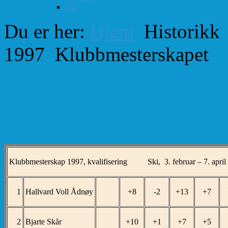
test
Du er her:
Hjem
Historikk
1997
Klubbmesterskapet
Klubbmesterskapet 
Kvalifisering, avdeling S
Klubbmesterskap 1997, kvalifisering Ski, 3. februar – 7. april
1
Hallvard Voll Ådnøy
+8
-2
+13
+7
2
Bjarte Skår
+10
+1
+7
+5