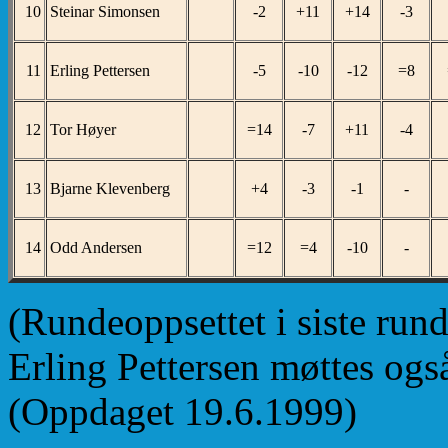
10
Steinar Simonsen
-2
+11
+14
-3
11
Erling Pettersen
-5
-10
-12
=8
12
Tor Høyer
=14
-7
+11
-4
13
Bjarne Klevenberg
+4
-3
-1
-
14
Odd Andersen
=12
=4
-10
-
(Rundeoppsettet i siste rund
Erling Pettersen møttes også
(Oppdaget 19.6.1999)