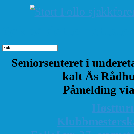
Søk på dette nettste
Seniorsenteret i underet
kalt Ås Rådhu
Påmelding vi
Høsttur
K
lubbmestersk