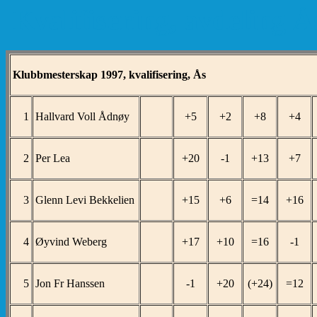
Kvalifisering, avdeling Å
Klubbmesterskap 1997, kvalifisering, Ås
1
Hallvard Voll Ådnøy
+5
+2
+8
+4
2
Per Lea
+20
-1
+13
+7
3
Glenn Levi Bekkelien
+15
+6
=14
+16
4
Øyvind Weberg
+17
+10
=16
-1
5
Jon Fr Hanssen
-1
+20
(+24)
=12