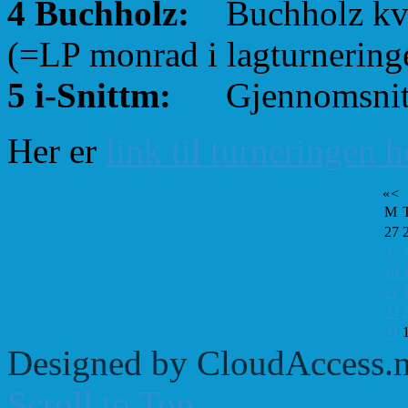
4 Buchholz:
Buchholz kval
(=LP monrad i lagturnering
5 i-Snittm:
Gjennomsnittl
Her er
link til turneringen 
«
<
M
27
3
10
17
24
31
Designed by CloudAccess.n
Scroll to Top