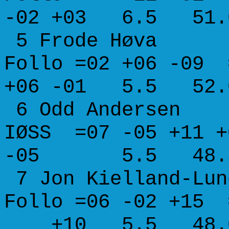
-02 +03 6.5 51.0
5 Frode H
Follo =02 +06 -09
+06 -01 5.5 52.0
6 Odd Ande
IØSS =07 -05 +11
-05 5.5 48.5 5
7 Jon Kiella
Follo =06 -02 +15
+10 5.5 48.0 5