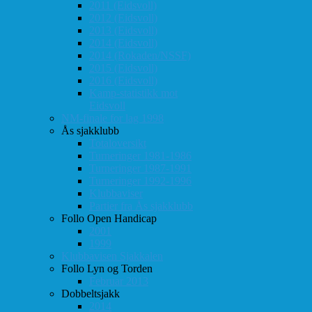
2011 (Eidsvoll)
2012 (Eidsvoll)
2013 (Eidsvoll)
2014 (Eidsvoll)
2014 (Rokaden/NSSF)
2015 (Eidsvoll)
2016 (Eidsvoll)
Kamp-statistikk mot
Eidsvoll
NM-finale for lag 1998
Ås sjakklubb
Totaloversikt
Turneringer 1981-1986
Turneringer 1987-1991
Turneringer 1992-1996
Klubbaviser
Partier fra Ås sjakklubb
Follo Open Handicap
2001
1999
Klubbavisen Sjakkalen
Follo Lyn og Torden
Februar 2013
Dobbeltsjakk
2014