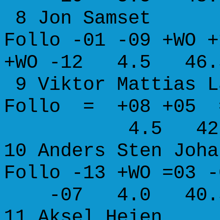
8 Jon Sam
Follo -01 -09 +WO +
+WO -12 4.5 46.5
9 Viktor Mattias 
Follo = +08 
4.5 42.5 50.
10 Anders Sten
Follo -13 +WO 
-07 4.0 40.5 4
11 Aksel H