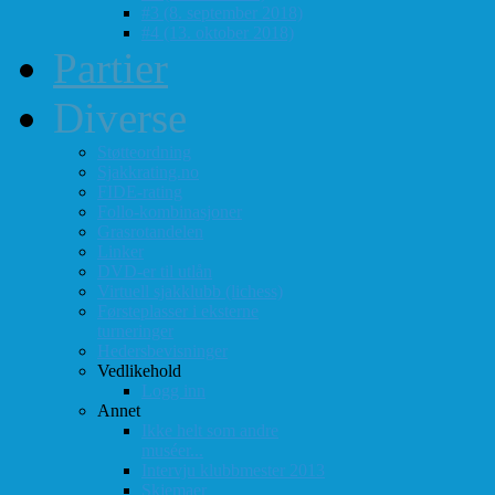
#3 (8. september 2018)
#4 (13. oktober 2018)
Partier
Diverse
Støtteordning
Sjakkrating.no
FIDE-rating
Follo-kombinasjoner
Grasrotandelen
Linker
DVD-er til utlån
Virtuell sjakklubb (lichess)
Førsteplasser i eksterne
turneringer
Hedersbevisninger
Vedlikehold
Logg inn
Annet
Ikke helt som andre
muséer...
Intervju klubbmester 2013
Skjemaer