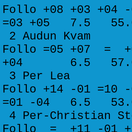
Follo +08 +03 +04 -
=03 +05 7.5 55.0
2 Audun K
Follo =05 +07 = +
+04 6.5 57.0 6
3 Per L
Follo +14 -01 =10 -
=01 -04 6.5 53.0
4 Per-Christia
Follo = +11 -01 