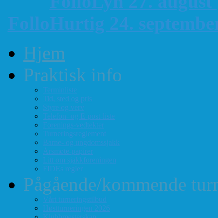
FolloLyn 27. august
FolloHurtig 24. septemb
Hjem
Praktisk info
Terminliste
Tid, sted og pris
Styre og verv
Telefon- og E-post-liste
Forenings-vedtekter
Turneringsreglement
Barne- og ungdomssjakk
Årsmøte-papirer
Litt om sjakkforeningen
FIDEs regler
Pågående/kommende turn
Vårt turneringstilbud
Høstturneringen 2026
Klubbmesterskap