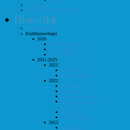
Totaloversikt
ØS-kamper med "Fullt hus"
Historikk
Vinner-oversikt
Klubbturneringer
2026
Klubbmesterskapet
KM Lynsjakk
Lyn/Hurtig våren
2021-2025
2021
Høst-konrad
Høstturneringen
2022
Vår-konrad
Vårturnering
Klubbmesterskapet
Klubbmesterskapet i
Lynsjakk
Høst-konrad
KM i Hurtigsjakk
2023
Vår-konrad