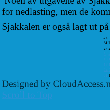
Noen av utgavene av Sjakkal
for nedlasting, men de kom
Sjakkalen er også lagt ut p
«
<
M
27
3
10
17
24
31
Designed by CloudAccess.n
Scroll to Top