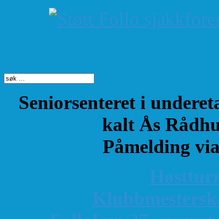
Søk på dette nettste
Seniorsenteret i underet
kalt Ås Rådhu
Påmelding vi
Høsttur
K
lubbmestersk