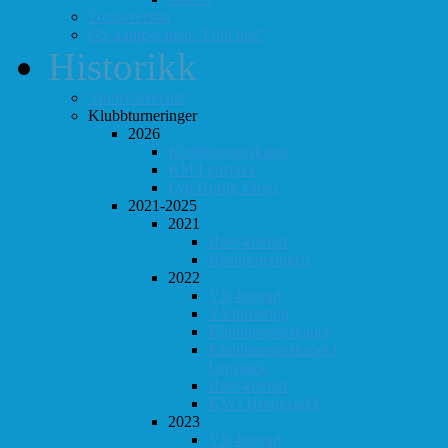
Totaloversikt
ØS-kamper med "Fullt hus"
Historikk
Vinner-oversikt
Klubbturneringer
2026
Klubbmesterskapet
KM Lynsjakk
Lyn/Hurtig våren
2021-2025
2021
Høst-konrad
Høstturneringen
2022
Vår-konrad
Vårturnering
Klubbmesterskapet
Klubbmesterskapet i
Lynsjakk
Høst-konrad
KM i Hurtigsjakk
2023
Vår-konrad