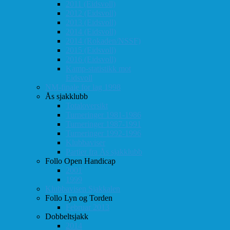
2011 (Eidsvoll)
2012 (Eidsvoll)
2013 (Eidsvoll)
2014 (Eidsvoll)
2014 (Rokaden/NSSF)
2015 (Eidsvoll)
2016 (Eidsvoll)
Kamp-statistikk mot
Eidsvoll
NM-finale for lag 1998
Ås sjakklubb
Totaloversikt
Turneringer 1981-1986
Turneringer 1987-1991
Turneringer 1992-1996
Klubbaviser
Partier fra Ås sjakklubb
Follo Open Handicap
2001
1999
Klubbavisen Sjakkalen
Follo Lyn og Torden
Februar 2013
Dobbeltsjakk
2014