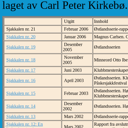
laget av Carl Peter Kirkebø.
Utgitt
Innhold
Sjakkalen nr. 21
Februar 2006
Østlandsserie-rapp
Sjakkalen nr. 20
Januar 2006
Magnus Carlsen. Ot
Desember
Sjakkalen nr. 19
Østlandsserien
2005
November
Sjakkalen nr. 18
Minneord Otto Iben
2005
Sjakkalen nr. 17
Juni 2003
Klubbmesterskapet
Østlandsserien. Kl
Sjakkalen nr. 16
April 2003
Påskesjakkfestival
Østlandsserien. H
Sjakkalen nr. 15
Februar 2003
Klubbmesterskapet
Desember
Sjakkalen nr. 14
Østlandsserien. Hø
2002
Sjakkalen nr. 13
Mars 2002
Østlandsserie-rapp
Sjakkalen nr. 12: En
Rapport fra avslutn
Mars 2002