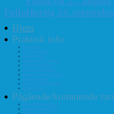
FolloLyn 27. august
FolloHurtig 24. septemb
Hjem
Praktisk info
Terminliste
Tid, sted og pris
Styre og verv
Telefon- og E-post-liste
Forenings-vedtekter
Turneringsreglement
Barne- og ungdomssjakk
Årsmøte-papirer
Litt om sjakkforeningen
FIDEs regler
Pågående/kommende turn
Vårt turneringstilbud
Høstturneringen 2026
Klubbmesterskap