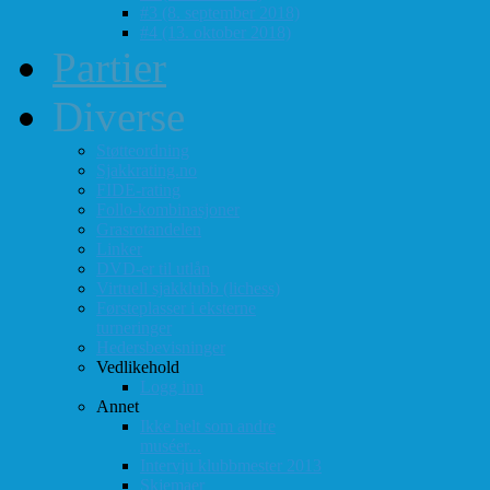
#3 (8. september 2018)
#4 (13. oktober 2018)
Partier
Diverse
Støtteordning
Sjakkrating.no
FIDE-rating
Follo-kombinasjoner
Grasrotandelen
Linker
DVD-er til utlån
Virtuell sjakklubb (lichess)
Førsteplasser i eksterne
turneringer
Hedersbevisninger
Vedlikehold
Logg inn
Annet
Ikke helt som andre
muséer...
Intervju klubbmester 2013
Skjemaer