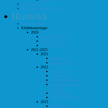
Totaloversikt
ØS-kamper med "Fullt hus"
Historikk
Vinner-oversikt
Klubbturneringer
2026
Klubbmesterskapet
KM Lynsjakk
Lyn/Hurtig våren
2021-2025
2021
Høst-konrad
Høstturneringen
2022
Vår-konrad
Vårturnering
Klubbmesterskapet
Klubbmesterskapet i
Lynsjakk
Høst-konrad
KM i Hurtigsjakk
2023
Vår-konrad