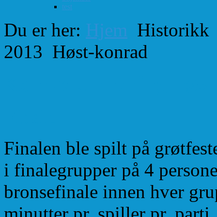
test
Du er her:
Hjem
Historikk
2013
Høst-konrad
Konradturnering høs
Finale
Finalen ble spilt på grøtfes
i finalegrupper på 4 persone
bronsefinale innen hver gr
minutter pr. spiller pr. parti.