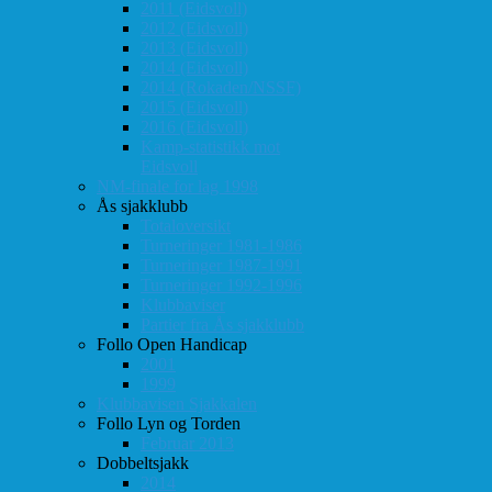
2011 (Eidsvoll)
2012 (Eidsvoll)
2013 (Eidsvoll)
2014 (Eidsvoll)
2014 (Rokaden/NSSF)
2015 (Eidsvoll)
2016 (Eidsvoll)
Kamp-statistikk mot
Eidsvoll
NM-finale for lag 1998
Ås sjakklubb
Totaloversikt
Turneringer 1981-1986
Turneringer 1987-1991
Turneringer 1992-1996
Klubbaviser
Partier fra Ås sjakklubb
Follo Open Handicap
2001
1999
Klubbavisen Sjakkalen
Follo Lyn og Torden
Februar 2013
Dobbeltsjakk
2014