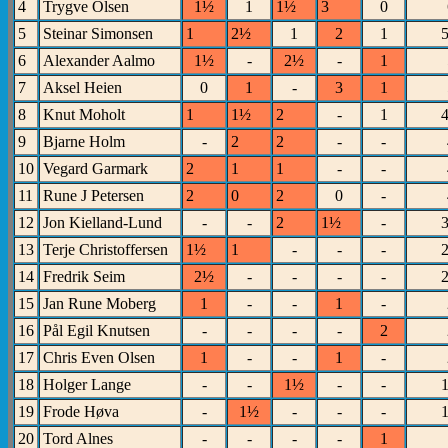
4
Trygve Olsen
1½
1
1½
3
0
5
Steinar Simonsen
1
2½
1
2
1
6
Alexander Aalmo
1½
-
2½
-
1
7
Aksel Heien
0
1
-
3
1
8
Knut Moholt
1
1½
2
-
1
9
Bjarne Holm
-
2
2
-
-
10
Vegard Garmark
2
1
1
-
-
11
Rune J Petersen
2
0
2
0
-
12
Jon Kielland-Lund
-
-
2
1½
-
13
Terje Christoffersen
1½
1
-
-
-
14
Fredrik Seim
2½
-
-
-
-
15
Jan Rune Moberg
1
-
-
1
-
16
Pål Egil Knutsen
-
-
-
-
2
17
Chris Even Olsen
1
-
-
1
-
18
Holger Lange
-
-
1½
-
-
19
Frode Høva
-
1½
-
-
-
20
Tord Alnes
-
-
-
-
1