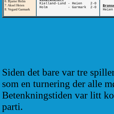
6. Bjarne Holm
Kielland-Lund - Heien 2-0
7. Aksel Heien
Brons
Holm - Garmark 2-0
8. Vegard Garmark
Heien
på
Finalegruppe nr. 3
Siden det bare var tre spille
som en turnering der alle mø
Betenkningstiden var litt kor
parti.