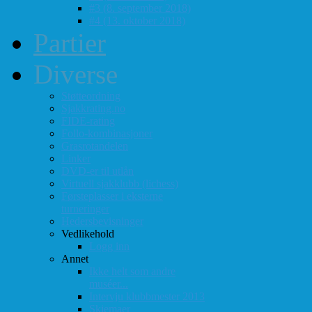
#3 (8. september 2018)
#4 (13. oktober 2018)
Partier
Diverse
Støtteordning
Sjakkrating.no
FIDE-rating
Follo-kombinasjoner
Grasrotandelen
Linker
DVD-er til utlån
Virtuell sjakklubb (lichess)
Førsteplasser i eksterne
turneringer
Hedersbevisninger
Vedlikehold
Logg inn
Annet
Ikke helt som andre
muséer...
Intervju klubbmester 2013
Skjemaer