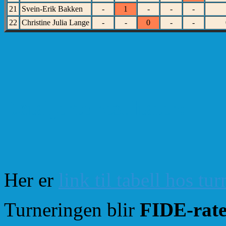
21
Svein-Erik Bakken
-
1
-
-
-
22
Christine Julia Lange
-
-
0
-
-
Detaljerte resultater:
Her er
link til tabell hos tu
Turneringen blir
FIDE-rate