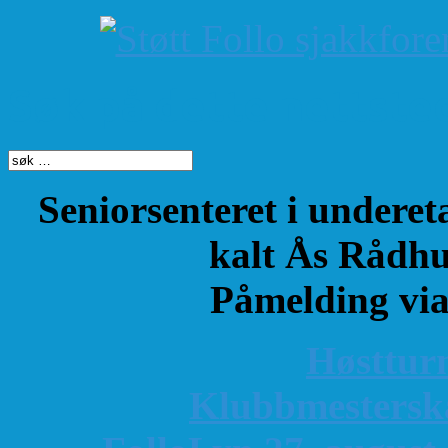
Søk på dette nettste
Seniorsenteret i underet
kalt Ås Rådhu
Påmelding vi
Høsttur
K
lubbmestersk