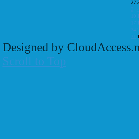
27
3
10
17
24
31
Designed by CloudAccess.n
Scroll to Top