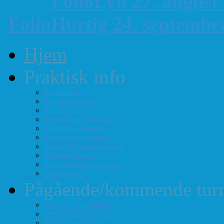
FolloLyn 27. august
FolloHurtig 24. septemb
Hjem
Praktisk info
Terminliste
Tid, sted og pris
Styre og verv
Telefon- og E-post-liste
Forenings-vedtekter
Turneringsreglement
Barne- og ungdomssjakk
Årsmøte-papirer
Litt om sjakkforeningen
FIDEs regler
Pågående/kommende turn
Vårt turneringstilbud
Høstturneringen 2026
Klubbmesterskap