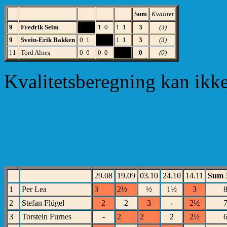
Sum
Kvalitet
9
Fredrik Seim
XXX
1 0
1 1
3
(3)
9
Svein-Erik Bakken
0 1
XXX
1 1
3
(3)
11
Tord Alnes
0 0
0 0
XXX
0
(0)
Kvalitetsberegning kan ikke
Tabellen der de tre beste 
29.08
19.09
03.10
24.10
14.11
Sum 3
1
Per Lea
3
2½
½
1½
3
2
Stefan Flügel
2
2
3
-
2½
3
Torstein Furnes
-
2
2
2
2½