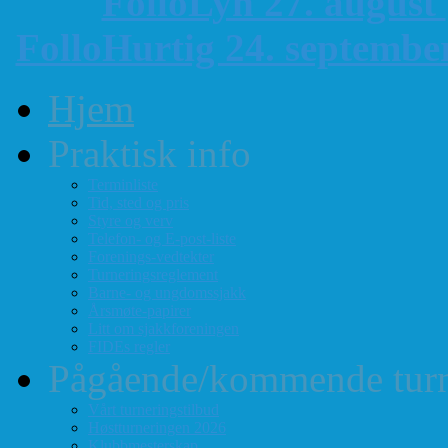
FolloLyn 27. august
FolloHurtig 24. septemb
Hjem
Praktisk info
Terminliste
Tid, sted og pris
Styre og verv
Telefon- og E-post-liste
Forenings-vedtekter
Turneringsreglement
Barne- og ungdomssjakk
Årsmøte-papirer
Litt om sjakkforeningen
FIDEs regler
Pågående/kommende turn
Vårt turneringstilbud
Høstturneringen 2026
Klubbmesterskap