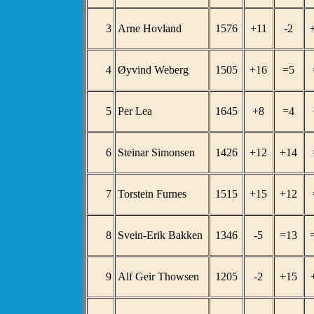
3
Arne Hovland
1576
+11
-2
4
Øyvind Weberg
1505
+16
=5
5
Per Lea
1645
+8
=4
6
Steinar Simonsen
1426
+12
+14
7
Torstein Furnes
1515
+15
+12
8
Svein-Erik Bakken
1346
-5
=13
9
Alf Geir Thowsen
1205
-2
+15