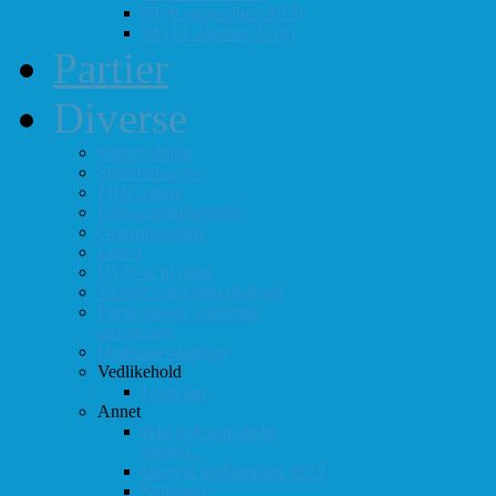
#3 (8. september 2018)
#4 (13. oktober 2018)
Partier
Diverse
Støtteordning
Sjakkrating.no
FIDE-rating
Follo-kombinasjoner
Grasrotandelen
Linker
DVD-er til utlån
Virtuell sjakklubb (lichess)
Førsteplasser i eksterne
turneringer
Hedersbevisninger
Vedlikehold
Logg inn
Annet
Ikke helt som andre
muséer...
Intervju klubbmester 2013
Skjemaer