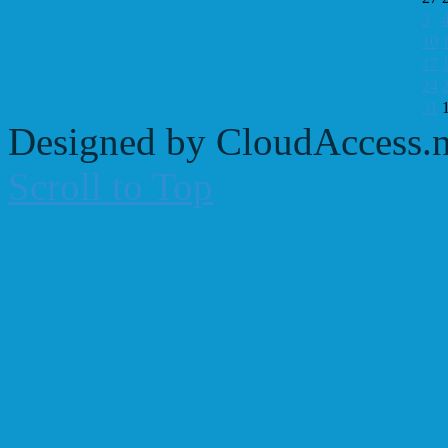
3
10
17
24
31
Designed by CloudAccess.n
Scroll to Top