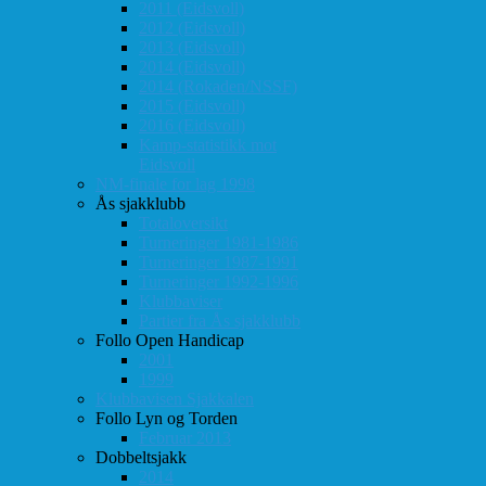
2011 (Eidsvoll)
2012 (Eidsvoll)
2013 (Eidsvoll)
2014 (Eidsvoll)
2014 (Rokaden/NSSF)
2015 (Eidsvoll)
2016 (Eidsvoll)
Kamp-statistikk mot
Eidsvoll
NM-finale for lag 1998
Ås sjakklubb
Totaloversikt
Turneringer 1981-1986
Turneringer 1987-1991
Turneringer 1992-1996
Klubbaviser
Partier fra Ås sjakklubb
Follo Open Handicap
2001
1999
Klubbavisen Sjakkalen
Follo Lyn og Torden
Februar 2013
Dobbeltsjakk
2014