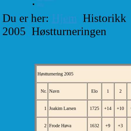
test
Du er her:
Hjem
Historikk
2005
Høstturneringen
Høstturneringen 200
Høstturnering 2005 1. s
Nr.
Navn
Elo
1
2
1
Joakim Larsen
1725
+14
+10
2
Frode Høva
1632
+9
+3