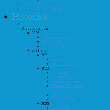
Totaloversikt
ØS-kamper med "Fullt hus"
Historikk
Vinner-oversikt
Klubbturneringer
2026
Klubbmesterskapet
KM Lynsjakk
Lyn/Hurtig våren
2021-2025
2021
Høst-konrad
Høstturneringen
2022
Vår-konrad
Vårturnering
Klubbmesterskapet
Klubbmesterskapet i
Lynsjakk
Høst-konrad
KM i Hurtigsjakk
2023
Vår-konrad