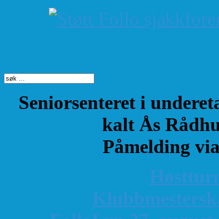
Søk på dette nettste
Seniorsenteret i underet
kalt Ås Rådhu
Påmelding vi
Høsttur
K
lubbmestersk