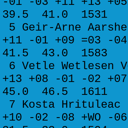
-01 -03 +11 +13 
39.5 41.0 1531
5 Geir-Arne Aars
+11 -01 +09 =03 
41.5 43.0 1583
6 Vetle Wetlese
+13 +08 -01 -02 
45.0 46.5 1611
7 Kosta Hrit
+10 -02 -08 +WO 