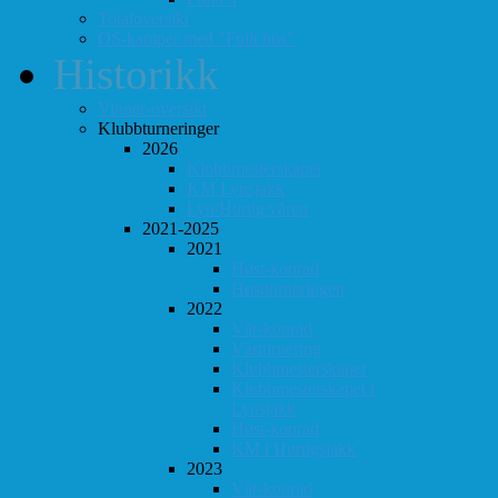
Totaloversikt
ØS-kamper med "Fullt hus"
Historikk
Vinner-oversikt
Klubbturneringer
2026
Klubbmesterskapet
KM Lynsjakk
Lyn/Hurtig våren
2021-2025
2021
Høst-konrad
Høstturneringen
2022
Vår-konrad
Vårturnering
Klubbmesterskapet
Klubbmesterskapet i
Lynsjakk
Høst-konrad
KM i Hurtigsjakk
2023
Vår-konrad