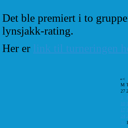
Det ble premiert i to grupp
lynsjakk-rating.
Her er
link til turneringen 
«
<
M
27
3
10
17
24
31