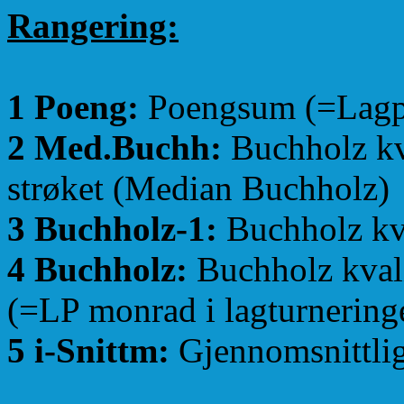
Rangering:
1 Poeng:
Poengsum (=Lagpo
2 Med.Buchh:
Buchholz kva
strøket (Median Buchholz)
3 Buchholz-1:
Buchholz kva
4 Buchholz:
Buchholz kvali
(=LP monrad i lagturnering
5 i-Snittm:
Gjennomsnittli