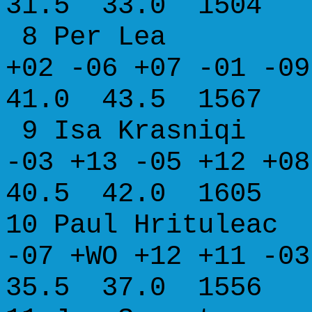
31.5 33.0 1504
8 Per Lea A
+02 -06 +07 -01 
41.0 43.5 1567
9 Isa Krasn
-03 +13 -05 +1
40.5 42.0 1605
10 Paul Hrit
-07 +WO +12 +11 
35.5 37.0 1556