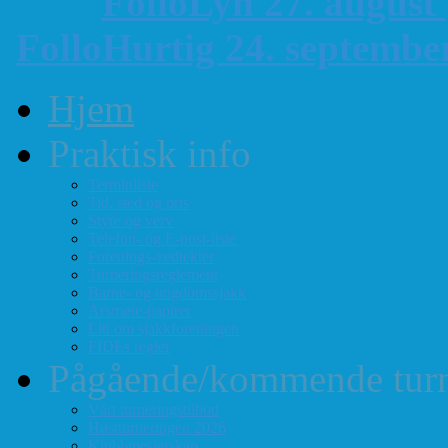
FolloLyn 27. august
FolloHurtig 24. septemb
Hjem
Praktisk info
Terminliste
Tid, sted og pris
Styre og verv
Telefon- og E-post-liste
Forenings-vedtekter
Turneringsreglement
Barne- og ungdomssjakk
Årsmøte-papirer
Litt om sjakkforeningen
FIDEs regler
Pågående/kommende turn
Vårt turneringstilbud
Høstturneringen 2026
Klubbmesterskap