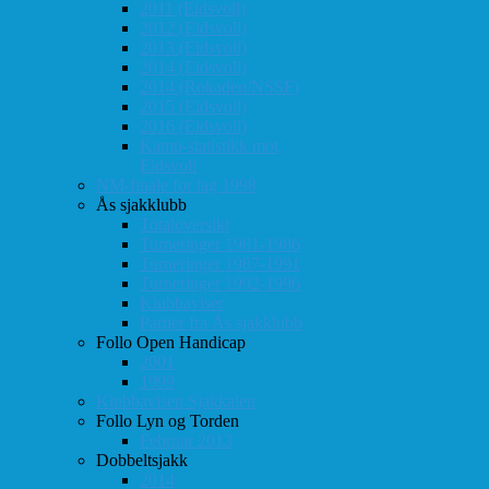
2011 (Eidsvoll)
2012 (Eidsvoll)
2013 (Eidsvoll)
2014 (Eidsvoll)
2014 (Rokaden/NSSF)
2015 (Eidsvoll)
2016 (Eidsvoll)
Kamp-statistikk mot
Eidsvoll
NM-finale for lag 1998
Ås sjakklubb
Totaloversikt
Turneringer 1981-1986
Turneringer 1987-1991
Turneringer 1992-1996
Klubbaviser
Partier fra Ås sjakklubb
Follo Open Handicap
2001
1999
Klubbavisen Sjakkalen
Follo Lyn og Torden
Februar 2013
Dobbeltsjakk
2014