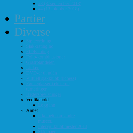
#3 (8. september 2018)
#4 (13. oktober 2018)
Partier
Diverse
Støtteordning
Sjakkrating.no
FIDE-rating
Follo-kombinasjoner
Grasrotandelen
Linker
DVD-er til utlån
Virtuell sjakklubb (lichess)
Førsteplasser i eksterne
turneringer
Hedersbevisninger
Vedlikehold
Logg inn
Annet
Ikke helt som andre
muséer...
Intervju klubbmester 2013
Skjemaer