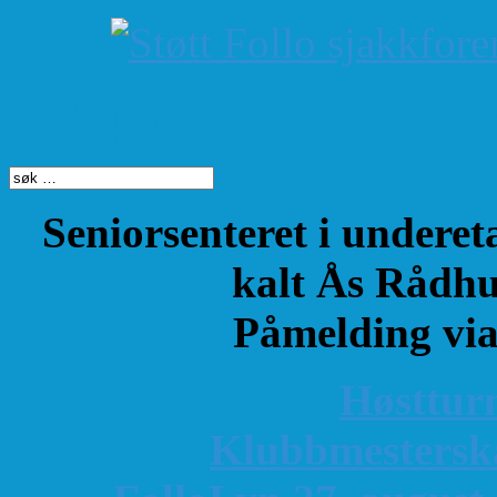
Søk på dette nettste
Seniorsenteret i underet
kalt Ås Rådhu
Påmelding vi
Høsttur
K
lubbmestersk