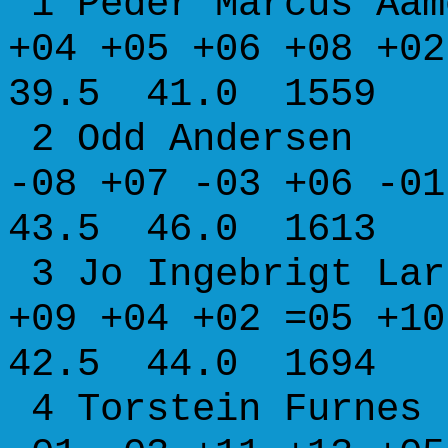
1 Peder Marcus Aa
+04 +05 +06 +08 
39.5 41.0 1559
2 Odd Anderse
-08 +07 -03 +06 
43.5 46.0 1613
3 Jo Ingebrigt La
+09 +04 +02 =05 
42.5 44.0 1694
4 Torstein Furn