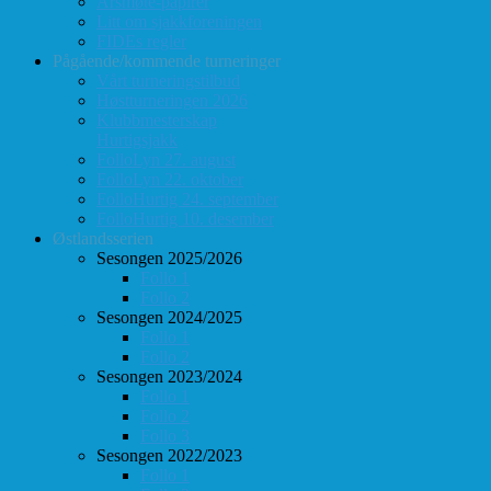
Årsmøte-papirer
Litt om sjakkforeningen
FIDEs regler
Pågående/kommende turneringer
Vårt turneringstilbud
Høstturneringen 2026
Klubbmesterskap
Hurtigsjakk
FolloLyn 27. august
FolloLyn 22. oktober
FolloHurtig 24. september
FolloHurtig 10. desember
Østlandsserien
Sesongen 2025/2026
Follo 1
Follo 2
Sesongen 2024/2025
Follo 1
Follo 2
Sesongen 2023/2024
Follo 1
Follo 2
Follo 3
Sesongen 2022/2023
Follo 1