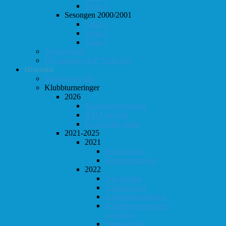
Follo 4
Sesongen 2000/2001
Follo 1
Follo 2
Follo 3
Totaloversikt
ØS-kamper med "Fullt hus"
Historikk
Vinner-oversikt
Klubbturneringer
2026
Klubbmesterskapet
KM Lynsjakk
Lyn/Hurtig våren
2021-2025
2021
Høst-konrad
Høstturneringen
2022
Vår-konrad
Vårturnering
Klubbmesterskapet
Klubbmesterskapet i
Lynsjakk
Høst-konrad