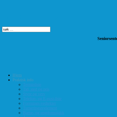
Søk på dette nettstedet
Seniorsente
Hjem
Praktisk info
Terminliste
Tid, sted og pris
Styre og verv
Telefon- og E-post-liste
Forenings-vedtekter
Turneringsreglement
Barne- og ungdomssjakk