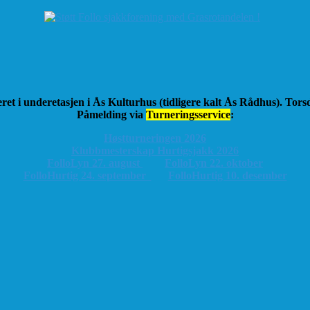
ret i underetasjen i Ås Kulturhus (tidligere kalt Ås Rådhus). Tor
Påmelding via
Turneringsservice
:
Høstturneringen 2026
K
lubbmesterskap Hurtigsjakk 2026
FolloLyn 27. august
FolloLyn 22. oktober
FolloHurtig 24. september
FolloHurtig 10. desember