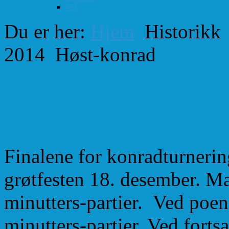
test
Du er her:
Hjem
Historikk
2014
Høst-konrad
Konradturnering høs
Finale
Finalene for konradturnerin
grøtfesten 18. desember. Ma
minutters-partier. Ved poeng
minutters-partier. Ved forts