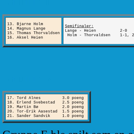
Gruppe D
13. Bjarne Holm
Semifinaler:
14. Magnus Lange
Lange - Heien 2-0
15. Thomas Thorvaldsen
Holm - Thorvaldsen 1-1, 2
16. Aksel Heien
Gruppe E
17. Tord Alnes 3.0 poeng
18. Erlend Svebestad 2.5 poeng
19. Martin Bø 2.0 poeng
20. Tor-Erik Aasestad 1.5 poeng
21. Sander Sandvik 1.0 poeng