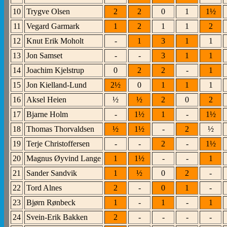
10
Trygve Olsen
2
2
0
1
1½
11
Vegard Garmark
1
2
1
1
2
12
Knut Erik Moholt
-
1
3
1
1
13
Jon Samset
-
-
3
1
1
14
Joachim Kjelstrup
0
2
2
-
1
15
Jon Kielland-Lund
2½
0
1
1
1
16
Aksel Heien
½
½
2
0
2
17
Bjarne Holm
-
1½
1
-
1½
18
Thomas Thorvaldsen
½
1½
-
2
½
19
Terje Christoffersen
-
-
2
-
1½
20
Magnus Øyvind Lange
1
1½
-
-
1
21
Sander Sandvik
1
½
0
2
-
22
Tord Alnes
2
-
0
1
-
23
Bjørn Rønbeck
1
-
1
-
1
24
Svein-Erik Bakken
2
-
-
-
-