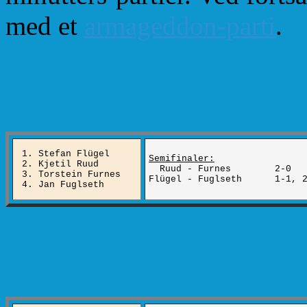
med et
armageddon-parti
.
Gruppe A
1. Stefan Flügel
Semifinaler:
2. Kjetil Ruud
Ruud - Furnes 2-0
3. Torstein Furnes
Flügel - Fuglseth 1-1, 2
4. Jan Fuglseth
Gruppe B