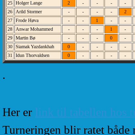
25
Holger Lange
2
-
-
-
-
26
Arild Stormer
-
-
-
-
2
27
Frode Høva
-
-
1
-
-
28
Anwar Mohammed
-
-
-
1
-
29
Martin Bø
-
-
-
0
-
30
Siamak Yazdankhah
0
-
-
-
-
31
Idun Thorvaldsen
0
-
-
-
-
.
Detaljerte resultater
Her er
link til tabellen hos 
Turneringen blir ratet båd