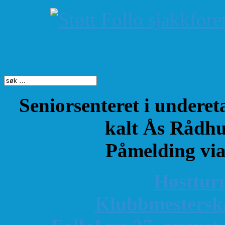
Søk på dette nettste
Seniorsenteret i underet
kalt Ås Rådhu
Påmelding vi
Høsttur
K
lubbmestersk