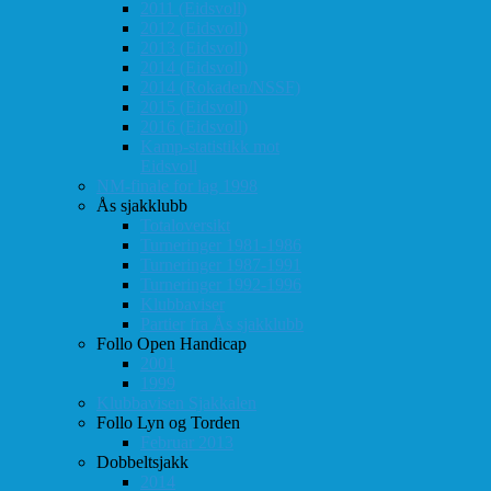
2011 (Eidsvoll)
2012 (Eidsvoll)
2013 (Eidsvoll)
2014 (Eidsvoll)
2014 (Rokaden/NSSF)
2015 (Eidsvoll)
2016 (Eidsvoll)
Kamp-statistikk mot
Eidsvoll
NM-finale for lag 1998
Ås sjakklubb
Totaloversikt
Turneringer 1981-1986
Turneringer 1987-1991
Turneringer 1992-1996
Klubbaviser
Partier fra Ås sjakklubb
Follo Open Handicap
2001
1999
Klubbavisen Sjakkalen
Follo Lyn og Torden
Februar 2013
Dobbeltsjakk
2014