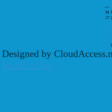
«
<
M
27
3
10
17
24
31
Designed by CloudAccess.n
Scroll to Top