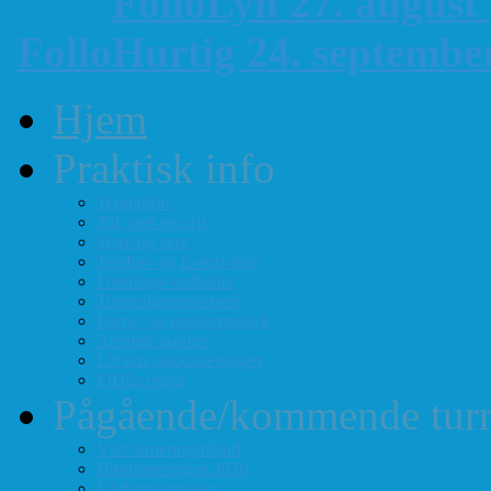
FolloLyn 27. august
FolloHurtig 24. septemb
Hjem
Praktisk info
Terminliste
Tid, sted og pris
Styre og verv
Telefon- og E-post-liste
Forenings-vedtekter
Turneringsreglement
Barne- og ungdomssjakk
Årsmøte-papirer
Litt om sjakkforeningen
FIDEs regler
Pågående/kommende turn
Vårt turneringstilbud
Høstturneringen 2026
Klubbmesterskap