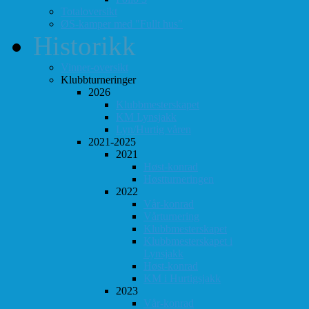
Totaloversikt
ØS-kamper med "Fullt hus"
Historikk
Vinner-oversikt
Klubbturneringer
2026
Klubbmesterskapet
KM Lynsjakk
Lyn/Hurtig våren
2021-2025
2021
Høst-konrad
Høstturneringen
2022
Vår-konrad
Vårturnering
Klubbmesterskapet
Klubbmesterskapet i
Lynsjakk
Høst-konrad
KM i Hurtigsjakk
2023
Vår-konrad