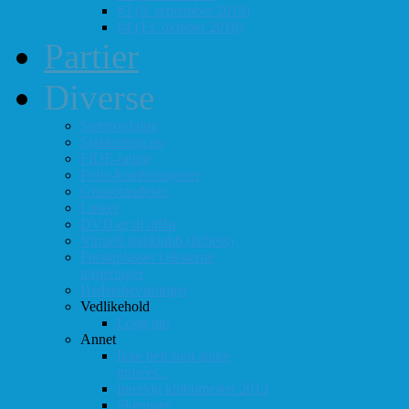
#3 (8. september 2018)
#4 (13. oktober 2018)
Partier
Diverse
Støtteordning
Sjakkrating.no
FIDE-rating
Follo-kombinasjoner
Grasrotandelen
Linker
DVD-er til utlån
Virtuell sjakklubb (lichess)
Førsteplasser i eksterne
turneringer
Hedersbevisninger
Vedlikehold
Logg inn
Annet
Ikke helt som andre
muséer...
Intervju klubbmester 2013
Skjemaer