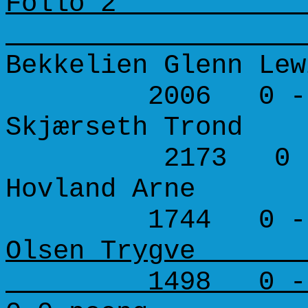
Follo 2
Bekkelien Glenn Lew
2006 0 - 
Skjærseth Trond 
2173 0 -
Hovland Arne 1
1744 0 - 
Olsen Trygve 1
1498 0 - 