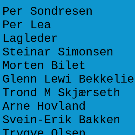
Per Sondrese
Per Lea +
Lagleder
Steinar Simons
Morten Bilet
Glenn Lewi Bekke
Trond M Skjærs
Arne Hovland
Svein-Erik Bak
Trygve Olsen