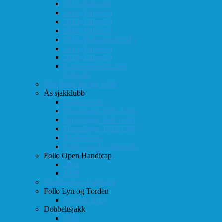
2011 (Eidsvoll)
2012 (Eidsvoll)
2013 (Eidsvoll)
2014 (Eidsvoll)
2014 (Rokaden/NSSF)
2015 (Eidsvoll)
2016 (Eidsvoll)
Kamp-statistikk mot
Eidsvoll
NM-finale for lag 1998
Ås sjakklubb
Totaloversikt
Turneringer 1981-1986
Turneringer 1987-1991
Turneringer 1992-1996
Klubbaviser
Partier fra Ås sjakklubb
Follo Open Handicap
2001
1999
Klubbavisen Sjakkalen
Follo Lyn og Torden
Februar 2013
Dobbeltsjakk
2014