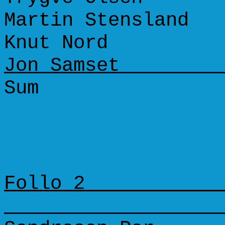
Martin Stensla
Knut Nord 
Jon Samset 
Sum +5 =
Runde 1 (10. november 2
Follo 