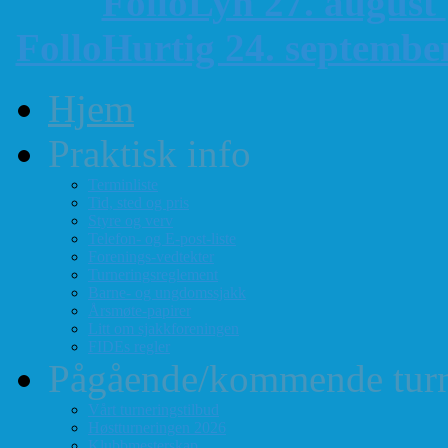
FolloLyn 27. august
FolloHurtig 24. septemb
Hjem
Praktisk info
Terminliste
Tid, sted og pris
Styre og verv
Telefon- og E-post-liste
Forenings-vedtekter
Turneringsreglement
Barne- og ungdomssjakk
Årsmøte-papirer
Litt om sjakkforeningen
FIDEs regler
Pågående/kommende turn
Vårt turneringstilbud
Høstturneringen 2026
Klubbmesterskap