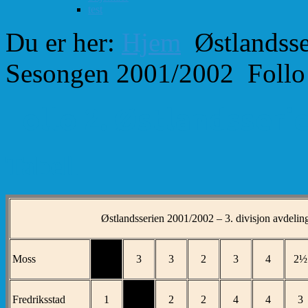
test
Du er her:
Hjem
Østlandsse
Sesongen 2001/2002
Follo
Follo 2. Østlandsserie
Tabell
Østlandsserien 2001/2002 – 3. divisjon avdelin
Moss
3
3
2
3
4
2½
Fredriksstad
1
2
2
4
4
3