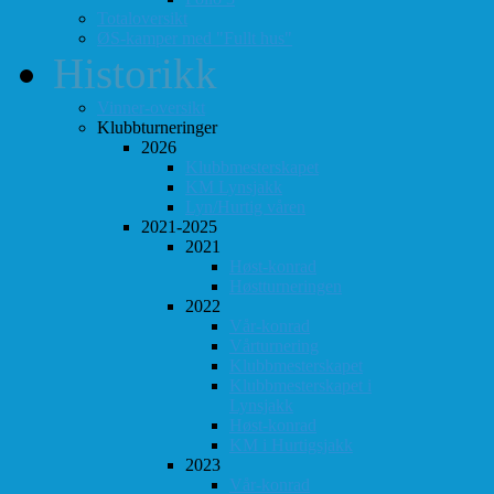
Totaloversikt
ØS-kamper med "Fullt hus"
Historikk
Vinner-oversikt
Klubbturneringer
2026
Klubbmesterskapet
KM Lynsjakk
Lyn/Hurtig våren
2021-2025
2021
Høst-konrad
Høstturneringen
2022
Vår-konrad
Vårturnering
Klubbmesterskapet
Klubbmesterskapet i
Lynsjakk
Høst-konrad
KM i Hurtigsjakk
2023
Vår-konrad