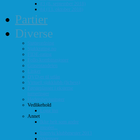
#3 (8. september 2018)
#4 (13. oktober 2018)
Partier
Diverse
Støtteordning
Sjakkrating.no
FIDE-rating
Follo-kombinasjoner
Grasrotandelen
Linker
DVD-er til utlån
Virtuell sjakklubb (lichess)
Førsteplasser i eksterne
turneringer
Hedersbevisninger
Vedlikehold
Logg inn
Annet
Ikke helt som andre
muséer...
Intervju klubbmester 2013
Skjemaer