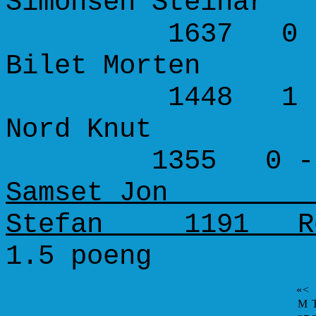
Simonsen Steinar 
1637 0 -
Bilet Morten --
1448 1 -
Nord Knut 126
1355 0 - 
Samset Jon 108
Stefan 1191 Re
1.5 poeng
«
<
M