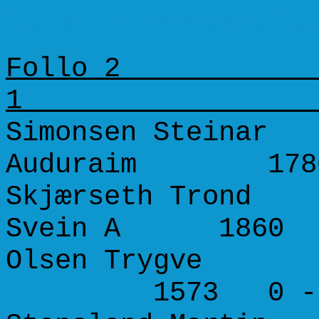
Runde 2 (2. desember 200
Follo 2 F
Simonsen Steinar
Auduraim 178
Skjærseth Trond 
Svein A 1860 
Olsen Trygve 13
1573 0 - 