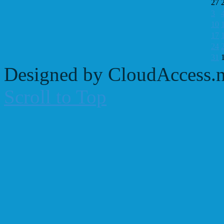
27
3
10
17
24
31
Designed by CloudAccess.n
Scroll to Top