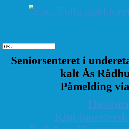
Søk på dette nettste
Seniorsenteret i underet
kalt Ås Rådhu
Påmelding vi
Høsttur
K
lubbmestersk