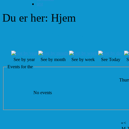
test
Du er her:
Hjem
Events Calendar
See by year
See by month
See by week
See Today
S
Events for the
Thurs
No events
«
<
M