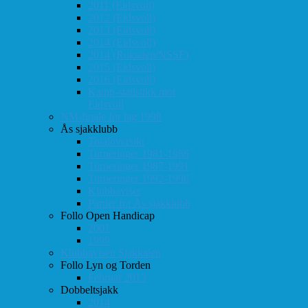
2011 (Eidsvoll)
2012 (Eidsvoll)
2013 (Eidsvoll)
2014 (Eidsvoll)
2014 (Rokaden/NSSF)
2015 (Eidsvoll)
2016 (Eidsvoll)
Kamp-statistikk mot
Eidsvoll
NM-finale for lag 1998
Ås sjakklubb
Totaloversikt
Turneringer 1981-1986
Turneringer 1987-1991
Turneringer 1992-1996
Klubbaviser
Partier fra Ås sjakklubb
Follo Open Handicap
2001
1999
Klubbavisen Sjakkalen
Follo Lyn og Torden
Februar 2013
Dobbeltsjakk
2014