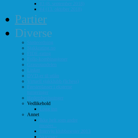
#3 (8. september 2018)
#4 (13. oktober 2018)
Partier
Diverse
Støtteordning
Sjakkrating.no
FIDE-rating
Follo-kombinasjoner
Grasrotandelen
Linker
DVD-er til utlån
Virtuell sjakklubb (lichess)
Førsteplasser i eksterne
turneringer
Hedersbevisninger
Vedlikehold
Logg inn
Annet
Ikke helt som andre
muséer...
Intervju klubbmester 2013
Skjemaer