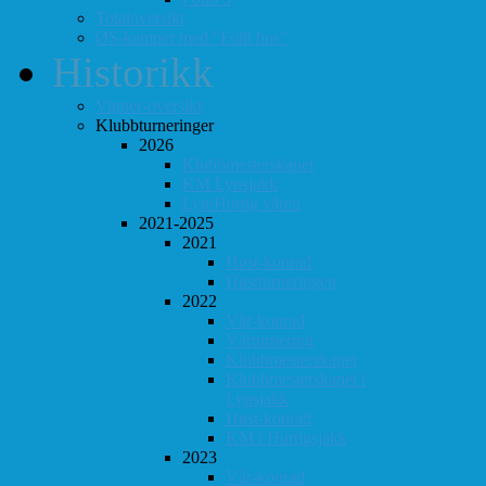
Totaloversikt
ØS-kamper med "Fullt hus"
Historikk
Vinner-oversikt
Klubbturneringer
2026
Klubbmesterskapet
KM Lynsjakk
Lyn/Hurtig våren
2021-2025
2021
Høst-konrad
Høstturneringen
2022
Vår-konrad
Vårturnering
Klubbmesterskapet
Klubbmesterskapet i
Lynsjakk
Høst-konrad
KM i Hurtigsjakk
2023
Vår-konrad