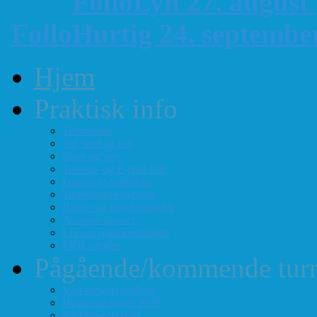
FolloLyn 27. august
FolloHurtig 24. septemb
Hjem
Praktisk info
Terminliste
Tid, sted og pris
Styre og verv
Telefon- og E-post-liste
Forenings-vedtekter
Turneringsreglement
Barne- og ungdomssjakk
Årsmøte-papirer
Litt om sjakkforeningen
FIDEs regler
Pågående/kommende turn
Vårt turneringstilbud
Høstturneringen 2026
Klubbmesterskap