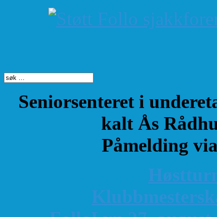
Søk på dette nettste
Seniorsenteret i underet
kalt Ås Rådhu
Påmelding vi
Høsttur
K
lubbmestersk