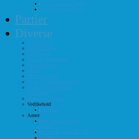
#3 (8. september 2018)
#4 (13. oktober 2018)
Partier
Diverse
Støtteordning
Sjakkrating.no
FIDE-rating
Follo-kombinasjoner
Grasrotandelen
Linker
DVD-er til utlån
Virtuell sjakklubb (lichess)
Førsteplasser i eksterne
turneringer
Hedersbevisninger
Vedlikehold
Logg inn
Annet
Ikke helt som andre
muséer...
Intervju klubbmester 2013
Skjemaer