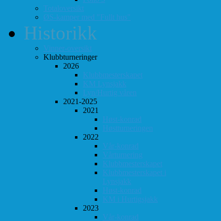
Totaloversikt
ØS-kamper med "Fullt hus"
Historikk
Vinner-oversikt
Klubbturneringer
2026
Klubbmesterskapet
KM Lynsjakk
Lyn/Hurtig våren
2021-2025
2021
Høst-konrad
Høstturneringen
2022
Vår-konrad
Vårturnering
Klubbmesterskapet
Klubbmesterskapet i
Lynsjakk
Høst-konrad
KM i Hurtigsjakk
2023
Vår-konrad