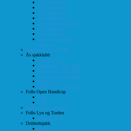
2011 (Eidsvoll)
2012 (Eidsvoll)
2013 (Eidsvoll)
2014 (Eidsvoll)
2014 (Rokaden/NSSF)
2015 (Eidsvoll)
2016 (Eidsvoll)
Kamp-statistikk mot
Eidsvoll
NM-finale for lag 1998
Ås sjakklubb
Totaloversikt
Turneringer 1981-1986
Turneringer 1987-1991
Turneringer 1992-1996
Klubbaviser
Partier fra Ås sjakklubb
Follo Open Handicap
2001
1999
Klubbavisen Sjakkalen
Follo Lyn og Torden
Februar 2013
Dobbeltsjakk
2014