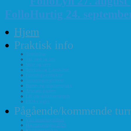
FolloLyn 27. august
FolloHurtig 24. septemb
Hjem
Praktisk info
Terminliste
Tid, sted og pris
Styre og verv
Telefon- og E-post-liste
Forenings-vedtekter
Turneringsreglement
Barne- og ungdomssjakk
Årsmøte-papirer
Litt om sjakkforeningen
FIDEs regler
Pågående/kommende turn
Vårt turneringstilbud
Høstturneringen 2026
Klubbmesterskap