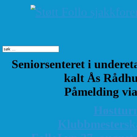
Søk på dette nettste
Seniorsenteret i underet
kalt Ås Rådhu
Påmelding vi
Høsttur
K
lubbmestersk