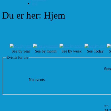
test
Du er her:
Hjem
Events Calendar
See by year
See by month
See by week
See Today
S
Events for the
Sund
No events
«
<
M