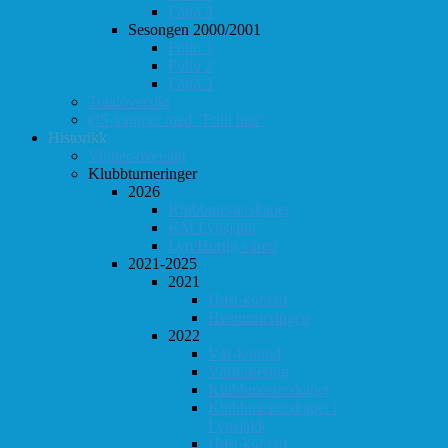
Follo 4
Sesongen 2000/2001
Follo 1
Follo 2
Follo 3
Totaloversikt
ØS-kamper med "Fullt hus"
Historikk
Vinner-oversikt
Klubbturneringer
2026
Klubbmesterskapet
KM Lynsjakk
Lyn/Hurtig våren
2021-2025
2021
Høst-konrad
Høstturneringen
2022
Vår-konrad
Vårturnering
Klubbmesterskapet
Klubbmesterskapet i
Lynsjakk
Høst-konrad