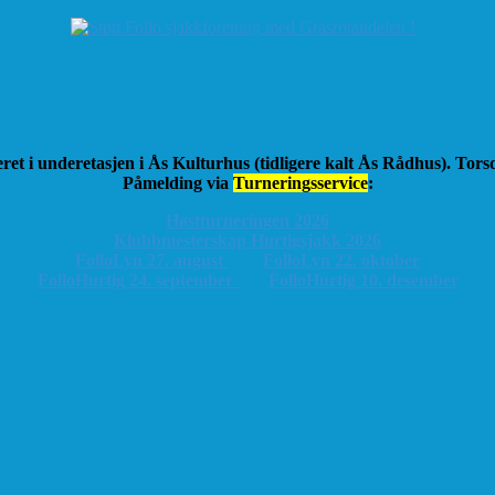
ret i underetasjen i Ås Kulturhus (tidligere kalt Ås Rådhus). Tor
Påmelding via
Turneringsservice
:
Høstturneringen 2026
K
lubbmesterskap Hurtigsjakk 2026
FolloLyn 27. august
FolloLyn 22. oktober
FolloHurtig 24. september
FolloHurtig 10. desember