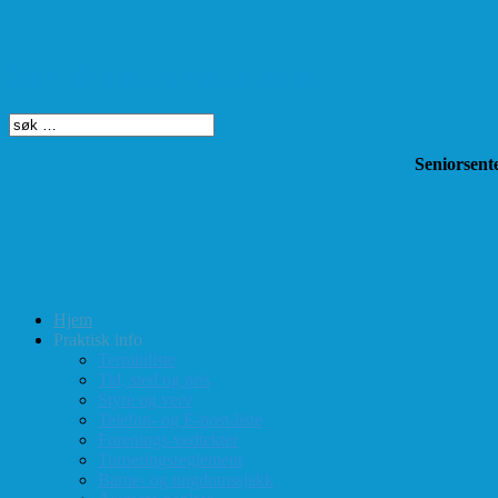
Søk på dette nettstedet
Seniorsente
Hjem
Praktisk info
Terminliste
Tid, sted og pris
Styre og verv
Telefon- og E-post-liste
Forenings-vedtekter
Turneringsreglement
Barne- og ungdomssjakk