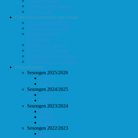
Årsmøte-papirer
Litt om sjakkforeningen
FIDEs regler
Pågående/kommende turneringer
Vårt turneringstilbud
Høstturneringen 2026
Klubbmesterskap
Hurtigsjakk
FolloLyn 27. august
FolloLyn 22. oktober
FolloHurtig 24. september
FolloHurtig 10. desember
Østlandsserien
Sesongen 2025/2026
Follo 1
Follo 2
Sesongen 2024/2025
Follo 1
Follo 2
Sesongen 2023/2024
Follo 1
Follo 2
Follo 3
Sesongen 2022/2023
Follo 1