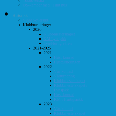
Totaloversikt
ØS-kamper med "Fullt hus"
Historikk
Vinner-oversikt
Klubbturneringer
2026
Klubbmesterskapet
KM Lynsjakk
Lyn/Hurtig våren
2021-2025
2021
Høst-konrad
Høstturneringen
2022
Vår-konrad
Vårturnering
Klubbmesterskapet
Klubbmesterskapet i
Lynsjakk
Høst-konrad
KM i Hurtigsjakk
2023
Vår-konrad
Klubbmesterskapet