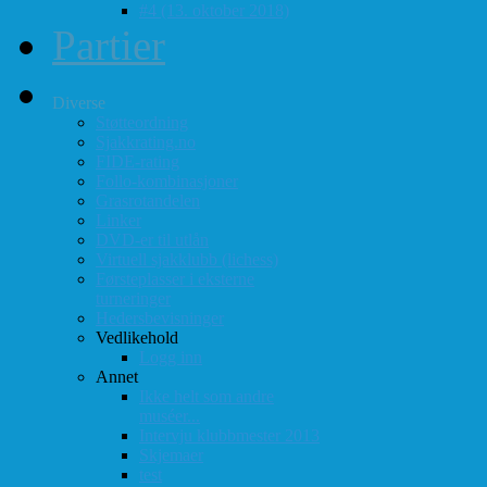
#4 (13. oktober 2018)
Partier
Diverse
Støtteordning
Sjakkrating.no
FIDE-rating
Follo-kombinasjoner
Grasrotandelen
Linker
DVD-er til utlån
Virtuell sjakklubb (lichess)
Førsteplasser i eksterne
turneringer
Hedersbevisninger
Vedlikehold
Logg inn
Annet
Ikke helt som andre
muséer...
Intervju klubbmester 2013
Skjemaer
test