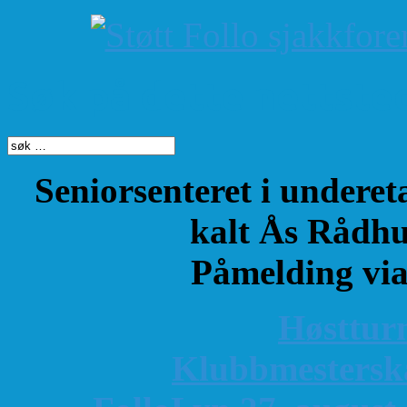
Søk på dette nettste
Seniorsenteret i underet
kalt Ås Rådhu
Påmelding vi
Høsttur
K
lubbmestersk