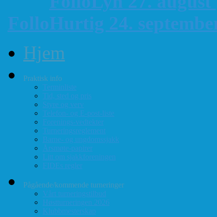
FolloLyn 27. august
FolloHurtig 24. septemb
Hjem
Praktisk info
Terminliste
Tid, sted og pris
Styre og verv
Telefon- og E-post-liste
Forenings-vedtekter
Turneringsreglement
Barne- og ungdomssjakk
Årsmøte-papirer
Litt om sjakkforeningen
FIDEs regler
Pågående/kommende turneringer
Vårt turneringstilbud
Høstturneringen 2026
Klubbmesterskap