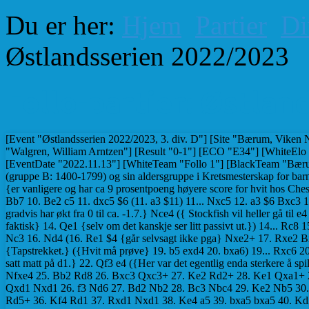
Du er her:
Hjem
Partier
Di
Østlandsserien 2022/2023
Follo-partier: Østlan
[Event "Østlandsserien 2022/2023, 3. div. D"] [Site "Bærum, Viken NOR"] [Date "2022.11.13"] [Round "1"] [White "Furnes, Torstein"] [Black "Walgren, William Arntzen"] [Result "0-1"] [ECO "E34"] [WhiteElo "1747"] [BlackElo "1461"] [Annotator "Furnes, Torstein"] [PlyCount "82"] [EventDate "2022.11.13"] [WhiteTeam "Follo 1"] [BlackTeam "Bærum 4"] {Min motstander har i høst vunnet både Oslomesterskapet i langsjakk (gruppe B: 1400-1799) og sin aldersgruppe i Kretsmesterskap for barn og unge i Akershus ! } 1. d4 Nf6 2. c4 e6 3. Nc3 Bb4 4. Qc2 d5 5. e3 (5. cxd5 {er vanligere og har ca 9 prosentpoeng høyere score for hvit hos ChessBase Online Database.}) 5... O-O 6. Nf3 Nbd7 7. Bd3 dxc4 8. Bxc4 b6 9. O-O Bb7 10. Be2 c5 11. dxc5 $6 (11. a3 $11) 11... Nxc5 12. a3 $6 Bxc3 13. Qxc3 $6 {Stockfish liker ikke mine tre siste trekk og mener svartfordelen gradvis har økt fra 0 til ca. -1.7.} Nce4 ({ Stockfish vil heller gå til e4 med den andre springeren} 13... Nfe4) 14. Qe5 $6 ({Førstevalget til Stockfish er faktisk} 14. Qe1 {selv om det kanskje ser litt passivt ut.}) 14... Rc8 15. b4 $2 $19 {Svartfordelen øker nå fra -0.5 til -2.5. } (15. Rd1 {må spilles.}) 15... Nc3 16. Nd4 (16. Re1 $4 {går selvsagt ikke pga} Nxe2+ 17. Rxe2 Bxf3 18. gxf3 Qd1+ 19. Kg2 Qxe2) 16... Nd7 17. Qh5 e5 18. Bf3 Ba6 19. Nc6 $4 {Tapstrekket.} ({Hvit må prøve} 19. b5 exd4 20. bxa6) 19... Rxc6 20. Bxc6 Bxf1 21. Kxf1 Nf6 {Meget ubehagelig. Hvit må gi offiser for å unngå å bli satt matt på d1.} 22. Qf3 e4 ({Her var det egentlig enda sterkere å spille } 22... Qd3+ {da hvit mister dronningen etter} 23. Kg1 (23. Ke1 e4 24. Bxe4 Nfxe4 25. Bb2 Rd8 26. Bxc3 Qxc3+ 27. Ke2 Rd2+ 28. Ke1 Qxa1+ 29. Qd1 Qxd1#) 23... Ne2+ 24. Qxe2 Qxe2) 23. Bxe4 Nfxe4 24. g3 Qd1+ 25. Qxd1 Nxd1 26. f3 Nd6 27. Bd2 Nb2 28. Bc3 Nbc4 29. Ke2 Nb5 30. Be1 Ncxa3 31. Kd3 Rd8+ 32. Ke4 Nc2 33. Rc1 Nxe1 34. Rxe1 Nc3+ 35. Ke5 Rd5+ 36. Kf4 Rd1 37. Rxd1 Nxd1 38. Ke4 a5 39. bxa5 bxa5 40. Kd3 a4 41. Kd2 a3 $1 0-1 [Event "Østlandsserien 2022/2023, 3. div. D"] [Site "Bærum, Viken NOR"] [Date "2022.11.13"] [Round "1"] [White "Bjorge, Fredrik Lexow"] [Black "Johansen, Anders Sten"] [Result "1/2-1/2"] [ECO "D00"] [WhiteElo "1476"] [BlackElo "1726"] [PlyCount "43"] [EventDate "2022.11.13"] [WhiteTeam "Bærum 4"] [BlackTeam "Follo 1"] 1. d4 Nf6 2. Bf4 d5 3. e3 c5 4. c3 Nc6 5. Nd2 Qb6 6. Qb3 c4 7. Qc2 g6 8. e4 Nxe4 9. Nxe4 dxe4 10. Bxc4 Bf5 11. Qb3 Qxb3 12. axb3 Bg7 13. Bb5 O-O 14. Bxc6 bxc6 15. Ne2 Rfe8 16. O-O e5 17. dxe5 Bxe5 18. Be3 a6 19. Nd4 Bxd4 20. Bxd4 Be6 21. b4 Bc4 22. Rfd1 1/2-1/2 [Event "Østlandsserien 2022/2023, 3. div. D"] [Site "Bærum, Viken NOR"] [Date "2022.11.13"] [Round "1"] [White "Kielland-Lund, Jon"] [Black "Bjugn, Emilian L. B"] [Result "1-0"] [ECO "A29"] [WhiteElo "1715"] [BlackElo "1273"] [Annotator "Tactical Analysis 5.3 (5s)"] [PlyCount "89"] [EventDate "2022.11.13"] [WhiteTeam "Follo 1"] [BlackTeam "Bærum 4"] 1. c4 e5 2. Nc3 Bc5 3. Nf3 Nc6 4. g3 d6 5. Bg2 Nf6 6. O-O O-O 7. a3 a5 8. e3 Bg4 9. h3 Bh5 10. d3 Bg6 (10... Nd7) 11. Qc2 (11. Nh4) 11... Re8 (11... h6) 12. Nd2 (12. Nh4) 12... Qd7 13. Nde4 Nxe4 14. dxe4 f5 15. Kh2 fxe4 16. Bxe4 Bxe4 17. Qxe4 (17. Nxe4 Rf8 18. b3 (18. Ng5 Qf5)) 17... h6 18. b3 Rab8 19. Bd2 Red8 (19... Qf7) 20. Nd5 Ne7 (20... a4) 21. Bxa5 Kh8 (21... Nxd5 22. Qxd5+ Kh8) 22. Bxc7 Nxd5 23. Bxb8 (23. Bxd8 Nc3 24. Qd3 Rxd8 25. Qxc3) 23... Nf6 24. Qd3 Rxb8 25. Rfd1 (25. b4 e4 26. Qe2) 25... Rd8 (25... e4 26. Qe2 Bb6) 26. b4 Bb6 (26... Ba7) 27. e4 (27. c5 Bc7 28. cxd6 Bxd6 29. e4) 27... Qc6 (27... Bxf2 28. Rd2 Bd4 ) (27... Bxf2 $142 28. Rd2 Bd4) 28. f3 Bd4 29. Rac1 Rc8 30. Qb3 Qb6 ({Black should try} 30... Nh7 $19 31. Qd3 Ra8) 31. a4 $17 Rc7 (31... Ra8 $142 32. Rc2 Nh5) 32. Rd3 Nh7 33. c5 (33. Rd2 $17) 33... dxc5 $19 34. bxc5 {[#]} Qxb3 $2 ({ Black should play} 34... Qc6 $1 $19 {...Nf8 is the strong threat.} 35. h4 Nf6) 35. Rxb3 $11 Rxc5 $2 {[%mdl 8192]} (35... Nf8 $11) 36. Rxc5 $18 Bxc5 37. Rxb7 Ng5 38. Kg2 Bd4 39. a5 Ne6 40. a6 Kh7 41. a7 Bxa7 42. Rxa7 Ng5 43. Re7 Kg6 44. Rxe5 Nf7 45. Ra5 1-0 [Event "Østlandsserien 2022/2023, 3. div. D"] [Site "Bærum, Viken NOR"] [Date "2022.11.13"] [Round "1"] [White "Elmi, Abdirizak Abobaker"] [Black "Larsen, Jo Ingebrigt"] [Result "0-1"] [ECO "C41"] [WhiteElo "1253"] [BlackElo "1601"] [PlyCount "82"] [EventDate "2022.11.13"] [WhiteTeam "Bærum 4"] [BlackTeam "Follo 1"] 1. e4 d6 2. d4 Nf6 3. Nc3 Nbd7 4. Nf3 e5 5. dxe5 dxe5 6. Bc4 h6 7. O-O c6 8. Be3 Be7 9. h3 Qc7 10. a3 Nf8 11. Bb3 g5 12. Nh2 Ng6 13. Re1 Nf4 14. Bxf4 gxf4 15. Nf3 Rg8 16. Kf1 Bd7 17. Nh4 Rg5 18. Nf3 Rg7 19. Nh4 O-O-O 20. Nf5 Bxf5 21. Qxd8+ Bxd8 22. exf5 Qd6 23. Rad1 Qc5 24. Na4 Qb5+ 25. Kg1 e4 26. Rd2 Qxf5 27. Kh2 Bc7 28. f3 e3 29. Rd3 Ba5 30. Re2 Nh5 31. Nc3 Bxc3 32. bxc3 Ng3 33. Re1 f6 34. Rd6 Kc7 35. Rd4 Rd7 36. Rxd7+ Qxd7 37. Bc4 Qd2 38. Rb1 e2 39. Bxe2 Qxe2 40. Rb4 Nf