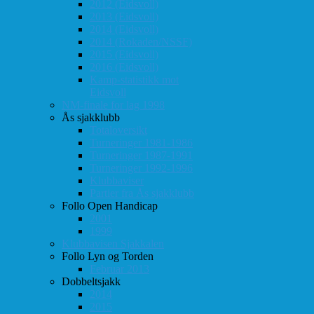
2012 (Eidsvoll)
2013 (Eidsvoll)
2014 (Eidsvoll)
2014 (Rokaden/NSSF)
2015 (Eidsvoll)
2016 (Eidsvoll)
Kamp-statistikk mot
Eidsvoll
NM-finale for lag 1998
Ås sjakklubb
Totaloversikt
Turneringer 1981-1986
Turneringer 1987-1991
Turneringer 1992-1996
Klubbaviser
Partier fra Ås sjakklubb
Follo Open Handicap
2001
1999
Klubbavisen Sjakkalen
Follo Lyn og Torden
Februar 2013
Dobbeltsjakk
2014
2015