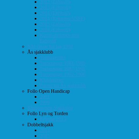
2012 (Eidsvoll)
2013 (Eidsvoll)
2014 (Eidsvoll)
2014 (Rokaden/NSSF)
2015 (Eidsvoll)
2016 (Eidsvoll)
Kamp-statistikk mot
Eidsvoll
NM-finale for lag 1998
Ås sjakklubb
Totaloversikt
Turneringer 1981-1986
Turneringer 1987-1991
Turneringer 1992-1996
Klubbaviser
Partier fra Ås sjakklubb
Follo Open Handicap
2001
1999
Klubbavisen Sjakkalen
Follo Lyn og Torden
Februar 2013
Dobbeltsjakk
2014
2015