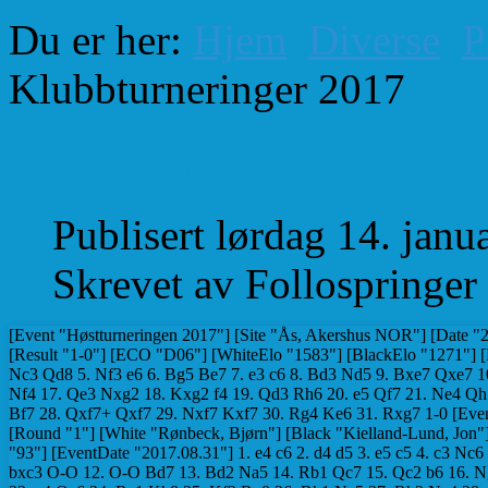
Du er her:
Hjem
Diverse
P
Klubbturneringer 2017
Follo-partier: Klubbt
Publisert lørdag 14. jan
Skrevet av Follospringer
[Event "Høstturneringen 2017"] [Site "Ås, Akershus NOR"] [Date "2017.08.31"] [Round "1"] [White "Furnes, Torstein"] [Black "Olsen, Trygve"] [Result "1-0"] [ECO "D06"] [WhiteElo "1583"] [BlackElo "1271"] [PlyCount "61"] [EventDate "2017.08.31"] 1. d4 d5 2. c4 Nf6 3. cxd5 Qxd5 4. Nc3 Qd8 5. Nf3 e6 6. Bg5 Be7 7. e3 c6 8. Bd3 Nd5 9. Bxe7 Qxe7 10. Rc1 O-O 11. O-O Nb4 12. Bb1 a5 13. a3 Nd5 14. Qd3 f5 15. Rfe1 Rf6 16. e4 Nf4 17. Qe3 Nxg2 18. Kxg2 f4 19. Qd3 Rh6 20. e5 Qf7 21. Ne4 Qh5 22. Neg5 Rg6 23. Kh1 Bd7 24. Rg1 Be8 25. Qb3 b5 26. Bxg6 Bxg6 27. Qxe6+ Bf7 28. Qxf7+ Qxf7 29. Nxf7 Kxf7 30. Rg4 Ke6 31. Rxg7 1-0 [Event "Høstturneringen 2017"] [Site "Ås, Akershus NOR"] [Date "2017.08.31"] [Round "1"] [White "Rønbeck, Bjørn"] [Black "Kielland-Lund, Jon"] [Result "1-0"] [ECO "B12"] [WhiteElo "1130"] [BlackElo "1502"] [PlyCount "93"] [EventDate "2017.08.31"] 1. e4 c6 2. d4 d5 3. e5 c5 4. c3 Nc6 5. h3 e6 6. Nf3 Qb6 7. Be2 cxd4 8. cxd4 Bb4+ 9. Nc3 Nge7 10. a3 Bxc3+ 11. bxc3 O-O 12. O-O Bd7 13. Bd2 Na5 14. Rb1 Qc7 15. Qc2 b6 16. Ng5 Ng6 17. h4 f5 18. h5 Ne7 19. f4 h6 20. Nf3 Nc4 21. Bc1 Rac8 22. Nh4 Be8 23. a4 Qc6 24. Ra1 Kh8 25. Kf2 Rg8 26. Rh1 Na5 27. Rh3 Nc4 28. g4 Rf8 29. Rg3 Qd7 30. g5 Kh7 31. Qd1 hxg5 32. Rxg5 Rg8 33. Qh1 Rh8 34. Qg2 Rg8 35. Qf3 Qc7 36. Qg3 Na5 37. Ng6 Nc4 38. Nf8+ Rxf8 39. Rxg7+ Kh8 40. Qg5 Ng8 41. Rxc7 Rxc7 42. h6 Rh7 43. Bxc4 dxc4 44. Ba3 Rff7 45. Rh1 Bxa4 46. Rg1 Nxh6 47. Qd8+ 1-0 [Event "Høstturneringen 2017"] [Site "Ås, Akershus NOR"] [Date "2017.08.31"] [Round "1"] [White "Lea, Per"] [Black "Midtgard, Anders"] [Result "1/2-1/2"] [ECO "C18"] [WhiteElo "1470"] [BlackElo "1185"] [Annotator "Lea, Per"] [PlyCount "57"] [EventDate "2017.08.31"] 1. e4 e6 2. d4 d5 3. Nc3 Bb4 4. e5 Ne7 5. a3 Bxc3+ 6. bxc3 c5 7. Qg4 Qc7 8. Qxg7 Rg8 9. Qxh7 cxd4 10. Ne2 {Begge tråkker på velkjente teori-stier, men svarts neste trekk er en litt mindre kjent rute} dxc3 ({På database.chessbase. com er} 10... Nbc6 {spilt nesten 10 ganger så ofte. Men som oftest er det bare snakk om en trekkomkastning.}) 11. f4 Nbc6 12. Qd3 d4 {Det er vanligere å gi c-bonden i stedet, men her får hvit store problemer med å få utviklet Ta1 og Lc1. Hvilken bonde som er best å gi bort er kanskje mer et spørsmål om smak og behag?} 13. Nxd4 Nxd4 14. Qxd4 Bd7 15. a4 {Spilt før, men ikke ofte. Ideen var å få utviklet løperen til a3.} ({En annen - og langt vanligere plan - er:} 15. Rg1 {men da er hvits konge dømt til et evig liv i sentrum}) 15... Nf5 16. Qf2 Bc6 (16... Qc6 {kunne også vært vurdert, men en dronningsjakk på e4 er egentlig helt ufarlig}) 17. Bb5 $4 {Feilene kommer - selvfølgelig? - på det tidspunktet hvor begge brukte mest tid.} Rd8 $2 (17... O-O-O $1 {og hvit kan trygt gi opp og heller finne seg en annen hobby} 18. Bxc6 Qxc6 19. O-O Rg6 20. h3 Rdg8 21. g4 Rxg4+ 22. hxg4 Rxg4+ 23. Kh2 Rh4+ 24. Qxh4 (24. Kg1 Rh1# ({eller } 24... Qh1#)) 24... Nxh4 25. Rf2 Qe4 26. Ba3 Nf3+ 27. Kg3 Nd2 {og svarts angrep med dronning og springer er langt farligere enn hva hvit kan få til med 2 tårn og løper, selv om stillingen nesten er i matematisk likevekt.}) ({I lynsjakk hadde det vært lett å falle for} 17... Rxg2 $4 18. Qxg2 {og løperen er bundet og kan ikke slå igjen.}) 18. O-O Qd7 $2 (18... a6 19. Bxc6+ Qxc6 20. g3 $11) 19. Ra3 $2 {Her er det flere svake trekk fra begge - tidsnøden begynner å gjøre seg gjeldende} (19. g3 a6 20. Bxc6 Qxc6 21. a5 $14) 19... Nh4 $2 ({Også her ville} 19... Rxg2+ {vært dårlig, selv om løperen ikke er bundet. Men etter} 20. Qxg2 Bxg2 21. Bxd7+ Rxd7 22. Kxg2 {ligger hvit et helt tårn over }) ({Best var} 19... Qd5 20. Bxc6+ Qxc6 21. a5 a6 {og stillingen er helt lik}) 20. Bxc6 Qxc6 21. g3 Ke7 $2 22. Be3 $2 (22. h3 Nf5 23. g4 a5 {er lovende for hvit} 24. Qg2) 22... b6 $2 ({Å innrømme at det forrige trekket var en feil og spille} 22... Ke8 {hadde vært bedre}) 23. a5 Nf5 24. axb6 ({Fristende, men} 24. Qf3 Qxf3 25. Rxf3 Rd1+ 26. Kf2 Rc8 {gir større muligheter til fordel}) 24... Nxe3 25. Rxa7+ $2 {Fristende, men gir bare remis} (25. Qxe3 Rd2 26. Rf3 Rd1+ 27. Kf2 Rd2+ 28. Ke1 Rxh2 29. Rxc3 Qb5 30. Qc5+ Qxc5 31. Rxc5 axb6 32. Rc7+ Kf8 33. Kf1 {var vanskelig å se i tidsnøden. Men det er ikke sikkert at merbonden holder til vinst allikevel.}) 25... Ke8 26. Qxe3 Rd2 27. Rf2 (27. Qxd2 $4 { holder ikke:} cxd2 28. b7 Qb6+ 29. Kg2 Qxa7) 27... Rd1+ 28. Rf1 Rd2 29. Rf2 { Og dermed endte kveldens lengste parti med poengdeling, noe hvit bør se seg mest fornøyd med. "Nyvinningen" 17. Lb5 var jo et klart tapstrekk.} 1/2-1/2 [Event "Høstturneringen 2017"] [Site "Ås, Akershus NOR"] [Date "2017.08.31"] [Round "1"] [White "Garmark, Vegard"] [Black "Moberg, Jan Rune"] [Result "0-1"] [ECO "C41"] [WhiteElo "1189"] [BlackElo "1520"] [PlyCount "35"] [EventDate "2017.08.31"] 