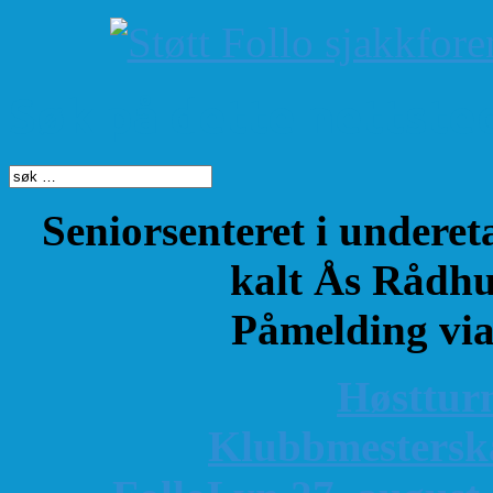
Søk på dette nettste
Seniorsenteret i underet
kalt Ås Rådhu
Påmelding vi
Høsttur
K
lubbmestersk