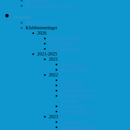
Totaloversikt
ØS-kamper med "Fullt hus"
Historikk
Vinner-oversikt
Klubbturneringer
2026
Klubbmesterskapet
KM Lynsjakk
Lyn/Hurtig våren
2021-2025
2021
Høst-konrad
Høstturneringen
2022
Vår-konrad
Vårturnering
Klubbmesterskapet
Klubbmesterskapet i
Lynsjakk
Høst-konrad
KM i Hurtigsjakk
2023
Vår-konrad
Klubbmesterskapet