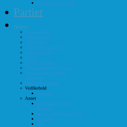
#4 (13. oktober 2018)
Partier
Diverse
Støtteordning
Sjakkrating.no
FIDE-rating
Follo-kombinasjoner
Grasrotandelen
Linker
DVD-er til utlån
Virtuell sjakklubb (lichess)
Førsteplasser i eksterne
turneringer
Hedersbevisninger
Vedlikehold
Logg inn
Annet
Ikke helt som andre
muséer...
Intervju klubbmester 2013
Skjemaer
test