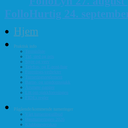
FolloLyn 27. august
FolloHurtig 24. septemb
Hjem
Praktisk info
Terminliste
Tid, sted og pris
Styre og verv
Telefon- og E-post-liste
Forenings-vedtekter
Turneringsreglement
Barne- og ungdomssjakk
Årsmøte-papirer
Litt om sjakkforeningen
FIDEs regler
Pågående/kommende turneringer
Vårt turneringstilbud
Høstturneringen 2026
Klubbmesterskap