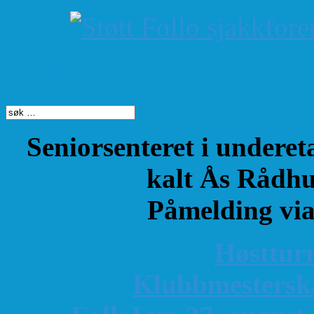
Søk på dette nettste
Seniorsenteret i underet
kalt Ås Rådhu
Påmelding vi
Høsttur
K
lubbmestersk