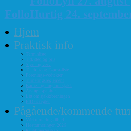
FolloLyn 27. august
FolloHurtig 24. septemb
Hjem
Praktisk info
Terminliste
Tid, sted og pris
Styre og verv
Telefon- og E-post-liste
Forenings-vedtekter
Turneringsreglement
Barne- og ungdomssjakk
Årsmøte-papirer
Litt om sjakkforeningen
FIDEs regler
Pågående/kommende turn
Vårt turneringstilbud
Høstturneringen 2026
Klubbmesterskap