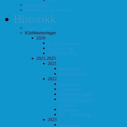
Totaloversikt
ØS-kamper med "Fullt hus"
Historikk
Vinner-oversikt
Klubbturneringer
2026
Klubbmesterskapet
KM Lynsjakk
Lyn/Hurtig våren
2021-2025
2021
Høst-konrad
Høstturneringen
2022
Vår-konrad
Vårturnering
Klubbmesterskapet
Klubbmesterskapet i
Lynsjakk
Høst-konrad
KM i Hurtigsjakk
2023
Vår-konrad