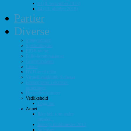
#3 (8. september 2018)
#4 (13. oktober 2018)
Partier
Diverse
Støtteordning
Sjakkrating.no
FIDE-rating
Follo-kombinasjoner
Grasrotandelen
Linker
DVD-er til utlån
Virtuell sjakklubb (lichess)
Førsteplasser i eksterne
turneringer
Hedersbevisninger
Vedlikehold
Logg inn
Annet
Ikke helt som andre
muséer...
Intervju klubbmester 2013
Skjemaer