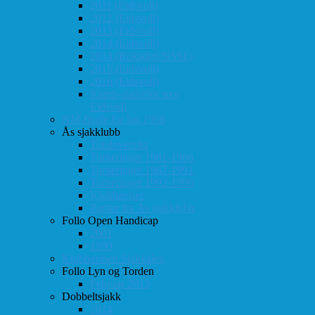
2011 (Eidsvoll)
2012 (Eidsvoll)
2013 (Eidsvoll)
2014 (Eidsvoll)
2014 (Rokaden/NSSF)
2015 (Eidsvoll)
2016 (Eidsvoll)
Kamp-statistikk mot
Eidsvoll
NM-finale for lag 1998
Ås sjakklubb
Totaloversikt
Turneringer 1981-1986
Turneringer 1987-1991
Turneringer 1992-1996
Klubbaviser
Partier fra Ås sjakklubb
Follo Open Handicap
2001
1999
Klubbavisen Sjakkalen
Follo Lyn og Torden
Februar 2013
Dobbeltsjakk
2014