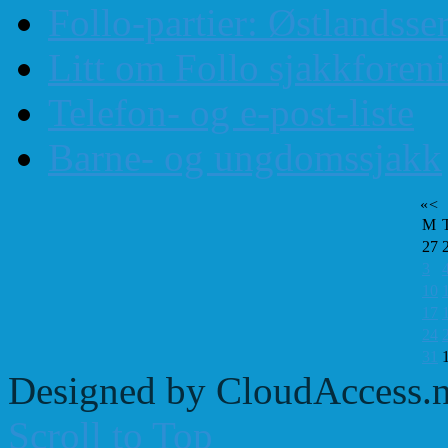
Follo-partier: Østlandss
Litt om Follo sjakkforen
Telefon- og e-post-liste
Barne- og ungdomssjakk
«
<
M
27
3
10
17
24
31
Designed by CloudAccess.n
Scroll to Top