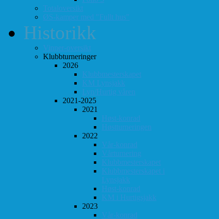
Totaloversikt
ØS-kamper med "Fullt hus"
Historikk
Vinner-oversikt
Klubbturneringer
2026
Klubbmesterskapet
KM Lynsjakk
Lyn/Hurtig våren
2021-2025
2021
Høst-konrad
Høstturneringen
2022
Vår-konrad
Vårturnering
Klubbmesterskapet
Klubbmesterskapet i
Lynsjakk
Høst-konrad
KM i Hurtigsjakk
2023
Vår-konrad