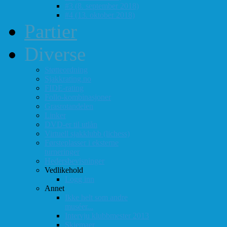
#3 (8. september 2018)
#4 (13. oktober 2018)
Partier
Diverse
Støtteordning
Sjakkrating.no
FIDE-rating
Follo-kombinasjoner
Grasrotandelen
Linker
DVD-er til utlån
Virtuell sjakklubb (lichess)
Førsteplasser i eksterne
turneringer
Hedersbevisninger
Vedlikehold
Logg inn
Annet
Ikke helt som andre
muséer...
Intervju klubbmester 2013
Skjemaer