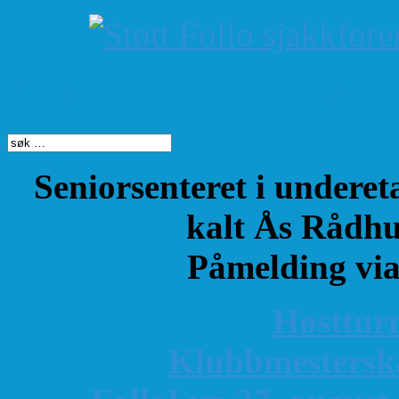
Søk på dette nettste
Seniorsenteret i underet
kalt Ås Rådhu
Påmelding vi
Høsttur
K
lubbmestersk