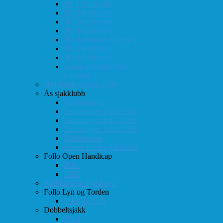
2011 (Eidsvoll)
2012 (Eidsvoll)
2013 (Eidsvoll)
2014 (Eidsvoll)
2014 (Rokaden/NSSF)
2015 (Eidsvoll)
2016 (Eidsvoll)
Kamp-statistikk mot
Eidsvoll
NM-finale for lag 1998
Ås sjakklubb
Totaloversikt
Turneringer 1981-1986
Turneringer 1987-1991
Turneringer 1992-1996
Klubbaviser
Partier fra Ås sjakklubb
Follo Open Handicap
2001
1999
Klubbavisen Sjakkalen
Follo Lyn og Torden
Februar 2013
Dobbeltsjakk
2014