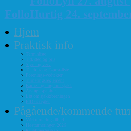
FolloLyn 27. august
FolloHurtig 24. septemb
Hjem
Praktisk info
Terminliste
Tid, sted og pris
Styre og verv
Telefon- og E-post-liste
Forenings-vedtekter
Turneringsreglement
Barne- og ungdomssjakk
Årsmøte-papirer
Litt om sjakkforeningen
FIDEs regler
Pågående/kommende turn
Vårt turneringstilbud
Høstturneringen 2026
Klubbmesterskap