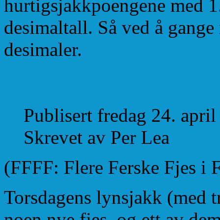
hurtigsjakkpoengene med 1.
desimaltall. Så ved å gange
desimaler.
FFFF!
Publisert fredag 24. apri
Skrevet av Per Lea
(FFFF: Flere Ferske Fjes i 
Torsdagens lynsjakk (med tr
noen nye fjes, og ett av de