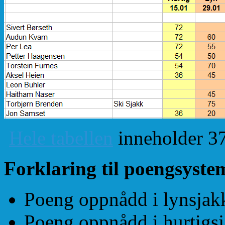
Hele tabellen
inneholder 3
Forklaring til poengsyste
Poeng oppnådd i lynsjak
Poeng oppnådd i hurtigs