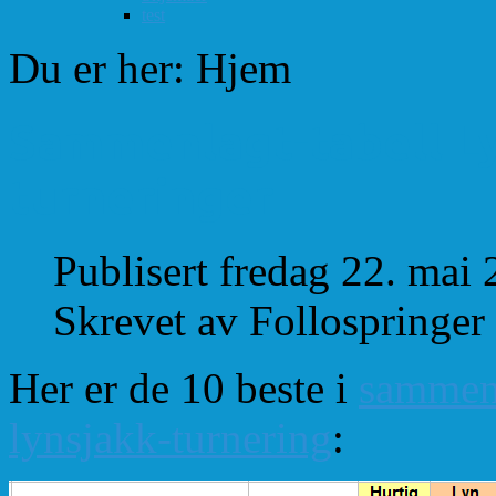
test
Du er her:
Hjem
Sammenlagt-tabell Ly
turneringer
Publisert fredag 22. mai
Skrevet av Follospringer
Her er de 10 beste i
sammenl
lynsjakk-turnering
: