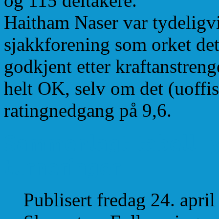
og 115 deltakere.
Haitham Naser var tydeligvi
sjakkforening som orket dett
godkjent etter kraftanstreng
helt OK, selv om det (uoffis
ratingnedgang på 9,6.
Sammenlagt-tabell Ly
turneringer
Publisert fredag 24. apri