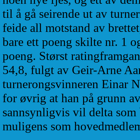
til å gå seirende ut av turne
feide all motstand av brette
bare ett poeng skilte nr. 1 o
poeng. Størst ratingframg
54,8, fulgt av Geir-Arne A
turnerongsvinneren Einar N
for øvrig at han på grunn av
sannsynligvis vil delta so
muligens som hovedmedlem