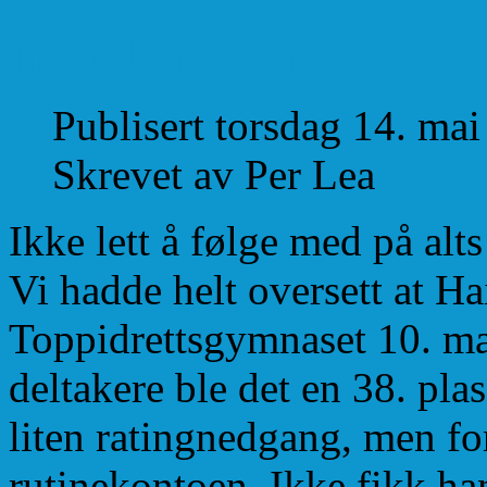
NTG-Lyn 10. mai
Publisert torsdag 14. ma
Skrevet av Per Lea
Ikke lett å følge med på al
Vi hadde helt oversett at H
Toppidrettsgymnaset 10. ma
deltakere ble det en 38. pla
liten ratingnedgang, men fo
rutinekontoen. Ikke fikk h