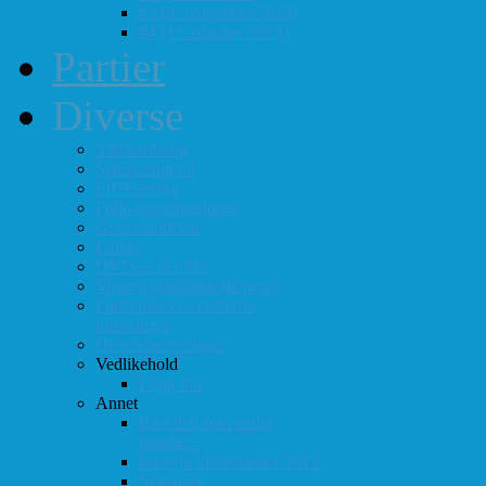
#3 (8. september 2018)
#4 (13. oktober 2018)
Partier
Diverse
Støtteordning
Sjakkrating.no
FIDE-rating
Follo-kombinasjoner
Grasrotandelen
Linker
DVD-er til utlån
Virtuell sjakklubb (lichess)
Førsteplasser i eksterne
turneringer
Hedersbevisninger
Vedlikehold
Logg inn
Annet
Ikke helt som andre
muséer...
Intervju klubbmester 2013
Skjemaer