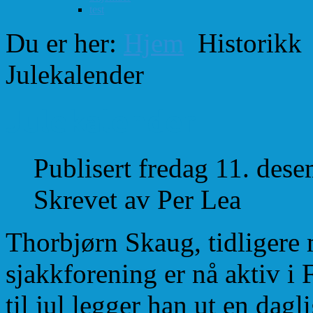
test
Du er her:
Hjem
Historikk
Julekalender
Julekalender
Publisert fredag 11. des
Skrevet av Per Lea
Thorbjørn Skaug, tidligere
sjakkforening er nå aktiv i
til jul legger han ut en da