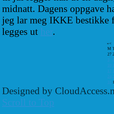
midnatt. Dagens oppgave har
jeg lar meg IKKE bestikke 
legges ut
her
.
«
<
M
27
3
10
17
24
31
Designed by CloudAccess.n
Scroll to Top