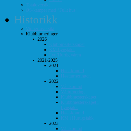
Totaloversikt
ØS-kamper med "Fullt hus"
Historikk
Vinner-oversikt
Klubbturneringer
2026
Klubbmesterskapet
KM Lynsjakk
Lyn/Hurtig våren
2021-2025
2021
Høst-konrad
Høstturneringen
2022
Vår-konrad
Vårturnering
Klubbmesterskapet
Klubbmesterskapet i
Lynsjakk
Høst-konrad
KM i Hurtigsjakk
2023
Vår-konrad