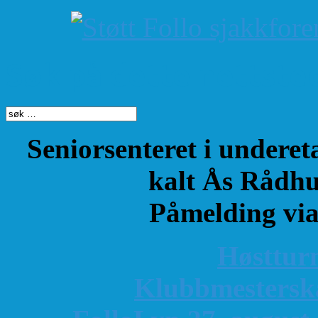
Søk på dette nettste
Seniorsenteret i underet
kalt Ås Rådhu
Påmelding vi
Høsttur
K
lubbmestersk