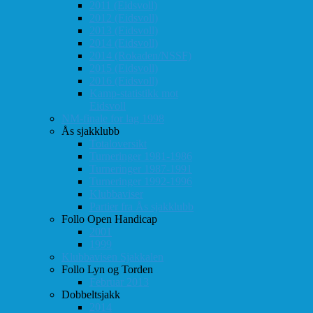
2011 (Eidsvoll)
2012 (Eidsvoll)
2013 (Eidsvoll)
2014 (Eidsvoll)
2014 (Rokaden/NSSF)
2015 (Eidsvoll)
2016 (Eidsvoll)
Kamp-statistikk mot
Eidsvoll
NM-finale for lag 1998
Ås sjakklubb
Totaloversikt
Turneringer 1981-1986
Turneringer 1987-1991
Turneringer 1992-1996
Klubbaviser
Partier fra Ås sjakklubb
Follo Open Handicap
2001
1999
Klubbavisen Sjakkalen
Follo Lyn og Torden
Februar 2013
Dobbeltsjakk
2014