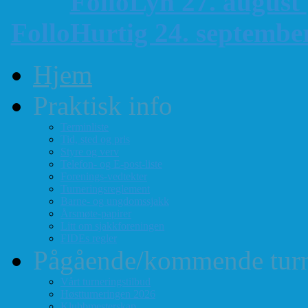
FolloLyn 27. august
FolloHurtig 24. septemb
Hjem
Praktisk info
Terminliste
Tid, sted og pris
Styre og verv
Telefon- og E-post-liste
Forenings-vedtekter
Turneringsreglement
Barne- og ungdomssjakk
Årsmøte-papirer
Litt om sjakkforeningen
FIDEs regler
Pågående/kommende turn
Vårt turneringstilbud
Høstturneringen 2026
Klubbmesterskap