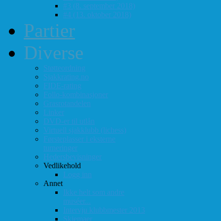
#3 (8. september 2018)
#4 (13. oktober 2018)
Partier
Diverse
Støtteordning
Sjakkrating.no
FIDE-rating
Follo-kombinasjoner
Grasrotandelen
Linker
DVD-er til utlån
Virtuell sjakklubb (lichess)
Førsteplasser i eksterne
turneringer
Hedersbevisninger
Vedlikehold
Logg inn
Annet
Ikke helt som andre
muséer...
Intervju klubbmester 2013
Skjemaer