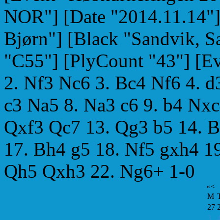
NOR"] [Date "2014.11.14"]
Bjørn"] [Black "Sandvik, S
"C55"] [PlyCount "43"] [Ev
2. Nf3 Nc6 3. Bc4 Nf6 4. d
c3 Na5 8. Na3 c6 9. b4 Nx
Qxf3 Qc7 13. Qg3 b5 14. B
17. Bh4 g5 18. Nf5 gxh4 1
Qh5 Qxh3 22. Ng6+ 1-0
«
<
M
27
3