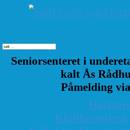
Søk på dette nettste
Seniorsenteret i underet
kalt Ås Rådhu
Påmelding vi
Høsttur
K
lubbmestersk