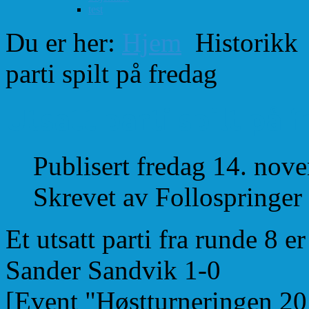
test
Du er her:
Hjem
Historikk
parti spilt på fredag
Utsatt parti spilt på 
Publisert fredag 14. no
Skrevet av Follospringer
Et utsatt parti fra runde 8 e
Sander Sandvik 1-0
[Event "Høstturneringen 20