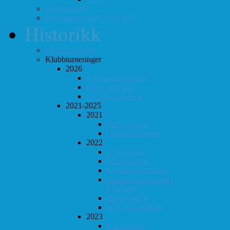
Totaloversikt
ØS-kamper med "Fullt hus"
Historikk
Vinner-oversikt
Klubbturneringer
2026
Klubbmesterskapet
KM Lynsjakk
Lyn/Hurtig våren
2021-2025
2021
Høst-konrad
Høstturneringen
2022
Vår-konrad
Vårturnering
Klubbmesterskapet
Klubbmesterskapet i
Lynsjakk
Høst-konrad
KM i Hurtigsjakk
2023
Vår-konrad