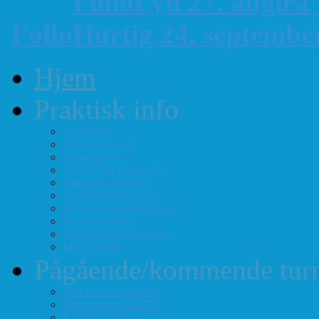
FolloLyn 27. august
FolloHurtig 24. septemb
Hjem
Praktisk info
Terminliste
Tid, sted og pris
Styre og verv
Telefon- og E-post-liste
Forenings-vedtekter
Turneringsreglement
Barne- og ungdomssjakk
Årsmøte-papirer
Litt om sjakkforeningen
FIDEs regler
Pågående/kommende turn
Vårt turneringstilbud
Høstturneringen 2026
Klubbmesterskap