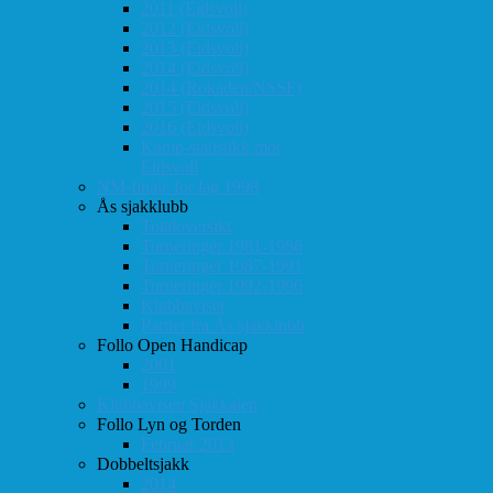
2011 (Eidsvoll)
2012 (Eidsvoll)
2013 (Eidsvoll)
2014 (Eidsvoll)
2014 (Rokaden/NSSF)
2015 (Eidsvoll)
2016 (Eidsvoll)
Kamp-statistikk mot
Eidsvoll
NM-finale for lag 1998
Ås sjakklubb
Totaloversikt
Turneringer 1981-1986
Turneringer 1987-1991
Turneringer 1992-1996
Klubbaviser
Partier fra Ås sjakklubb
Follo Open Handicap
2001
1999
Klubbavisen Sjakkalen
Follo Lyn og Torden
Februar 2013
Dobbeltsjakk
2014