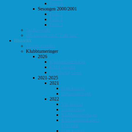
Follo 4
Sesongen 2000/2001
Follo 1
Follo 2
Follo 3
Totaloversikt
ØS-kamper med "Fullt hus"
Historikk
Vinner-oversikt
Klubbturneringer
2026
Klubbmesterskapet
KM Lynsjakk
Lyn/Hurtig våren
2021-2025
2021
Høst-konrad
Høstturneringen
2022
Vår-konrad
Vårturnering
Klubbmesterskapet
Klubbmesterskapet i
Lynsjakk
Høst-konrad