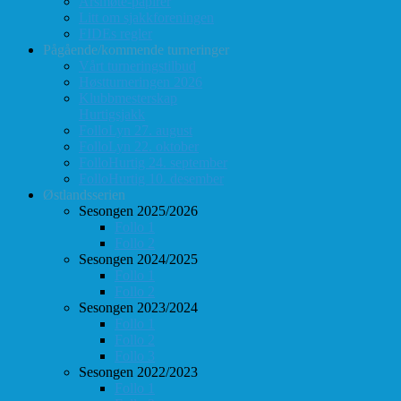
Årsmøte-papirer
Litt om sjakkforeningen
FIDEs regler
Pågående/kommende turneringer
Vårt turneringstilbud
Høstturneringen 2026
Klubbmesterskap
Hurtigsjakk
FolloLyn 27. august
FolloLyn 22. oktober
FolloHurtig 24. september
FolloHurtig 10. desember
Østlandsserien
Sesongen 2025/2026
Follo 1
Follo 2
Sesongen 2024/2025
Follo 1
Follo 2
Sesongen 2023/2024
Follo 1
Follo 2
Follo 3
Sesongen 2022/2023
Follo 1