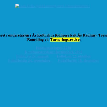
ret i underetasjen i Ås Kulturhus (tidligere kalt Ås Rådhus). Tor
Påmelding via
Turneringsservice
:
Høstturneringen 2026
K
lubbmesterskap Hurtigsjakk 2026
FolloLyn 27. august
FolloLyn 22. oktober
FolloHurtig 24. september
FolloHurtig 10. desember