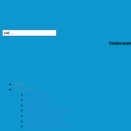
Søk på dette nettstedet
Seniorsente
Hjem
Praktisk info
Terminliste
Tid, sted og pris
Styre og verv
Telefon- og E-post-liste
Forenings-vedtekter
Turneringsreglement
Barne- og ungdomssjakk