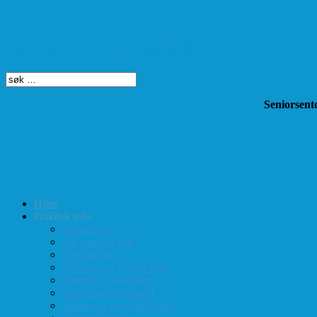
Søk på dette nettstedet
Seniorsente
Hjem
Praktisk info
Terminliste
Tid, sted og pris
Styre og verv
Telefon- og E-post-liste
Forenings-vedtekter
Turneringsreglement
Barne- og ungdomssjakk