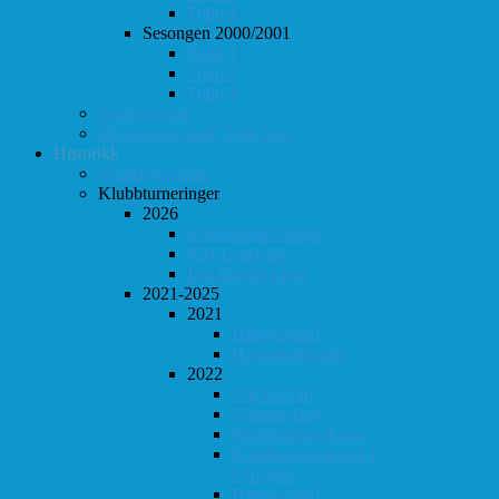
Follo 4
Sesongen 2000/2001
Follo 1
Follo 2
Follo 3
Totaloversikt
ØS-kamper med "Fullt hus"
Historikk
Vinner-oversikt
Klubbturneringer
2026
Klubbmesterskapet
KM Lynsjakk
Lyn/Hurtig våren
2021-2025
2021
Høst-konrad
Høstturneringen
2022
Vår-konrad
Vårturnering
Klubbmesterskapet
Klubbmesterskapet i
Lynsjakk
Høst-konrad