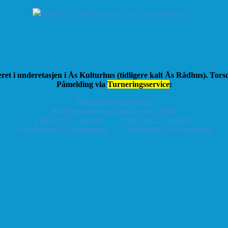
ret i underetasjen i Ås Kulturhus (tidligere kalt Ås Rådhus). Tor
Påmelding via
Turneringsservice
:
Høstturneringen 2026
K
lubbmesterskap Hurtigsjakk 2026
FolloLyn 27. august
FolloLyn 22. oktober
FolloHurtig 24. september
FolloHurtig 10. desember