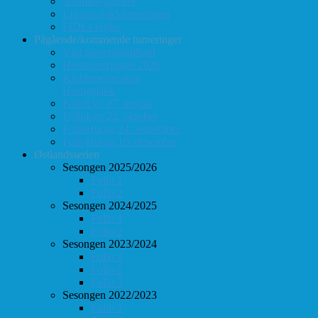
Årsmøte-papirer
Litt om sjakkforeningen
FIDEs regler
Pågående/kommende turneringer
Vårt turneringstilbud
Høstturneringen 2026
Klubbmesterskap
Hurtigsjakk
FolloLyn 27. august
FolloLyn 22. oktober
FolloHurtig 24. september
FolloHurtig 10. desember
Østlandsserien
Sesongen 2025/2026
Follo 1
Follo 2
Sesongen 2024/2025
Follo 1
Follo 2
Sesongen 2023/2024
Follo 1
Follo 2
Follo 3
Sesongen 2022/2023
Follo 1