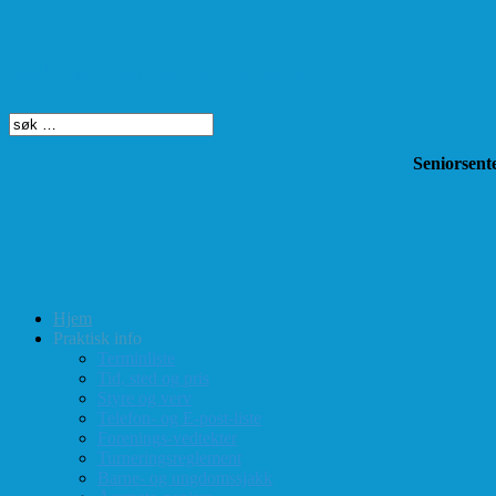
Søk på dette nettstedet
Seniorsente
Hjem
Praktisk info
Terminliste
Tid, sted og pris
Styre og verv
Telefon- og E-post-liste
Forenings-vedtekter
Turneringsreglement
Barne- og ungdomssjakk