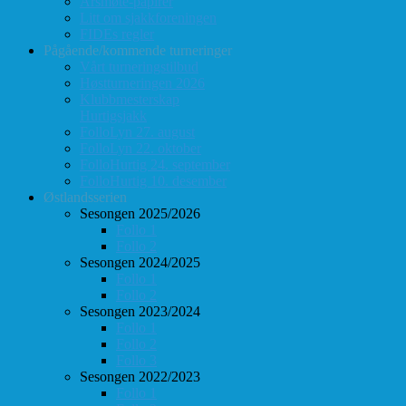
Årsmøte-papirer
Litt om sjakkforeningen
FIDEs regler
Pågående/kommende turneringer
Vårt turneringstilbud
Høstturneringen 2026
Klubbmesterskap
Hurtigsjakk
FolloLyn 27. august
FolloLyn 22. oktober
FolloHurtig 24. september
FolloHurtig 10. desember
Østlandsserien
Sesongen 2025/2026
Follo 1
Follo 2
Sesongen 2024/2025
Follo 1
Follo 2
Sesongen 2023/2024
Follo 1
Follo 2
Follo 3
Sesongen 2022/2023
Follo 1