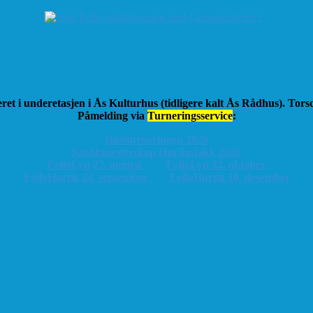
ret i underetasjen i Ås Kulturhus (tidligere kalt Ås Rådhus). Tor
Påmelding via
Turneringsservice
:
Høstturneringen 2026
K
lubbmesterskap Hurtigsjakk 2026
FolloLyn 27. august
FolloLyn 22. oktober
FolloHurtig 24. september
FolloHurtig 10. desember