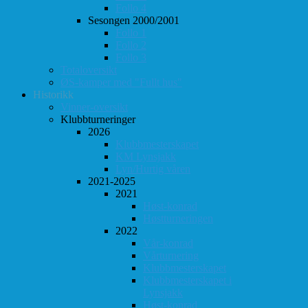
Follo 4
Sesongen 2000/2001
Follo 1
Follo 2
Follo 3
Totaloversikt
ØS-kamper med "Fullt hus"
Historikk
Vinner-oversikt
Klubbturneringer
2026
Klubbmesterskapet
KM Lynsjakk
Lyn/Hurtig våren
2021-2025
2021
Høst-konrad
Høstturneringen
2022
Vår-konrad
Vårturnering
Klubbmesterskapet
Klubbmesterskapet i
Lynsjakk
Høst-konrad