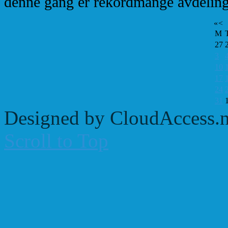
denne gang er rekordmange avdeling
«
<
M
27
3
10
17
24
31
Designed by CloudAccess.n
Scroll to Top