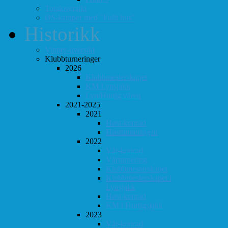
Totaloversikt
ØS-kamper med "Fullt hus"
Historikk
Vinner-oversikt
Klubbturneringer
2026
Klubbmesterskapet
KM Lynsjakk
Lyn/Hurtig våren
2021-2025
2021
Høst-konrad
Høstturneringen
2022
Vår-konrad
Vårturnering
Klubbmesterskapet
Klubbmesterskapet i
Lynsjakk
Høst-konrad
KM i Hurtigsjakk
2023
Vår-konrad