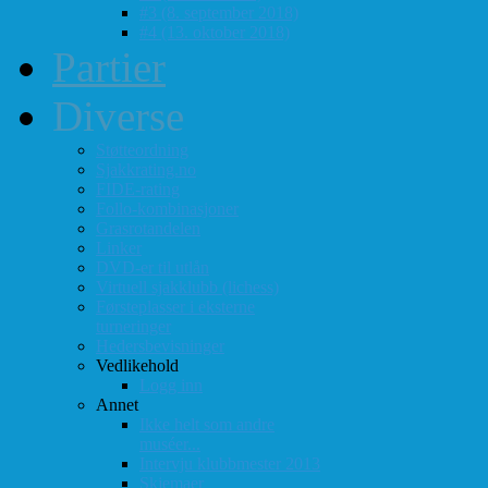
#3 (8. september 2018)
#4 (13. oktober 2018)
Partier
Diverse
Støtteordning
Sjakkrating.no
FIDE-rating
Follo-kombinasjoner
Grasrotandelen
Linker
DVD-er til utlån
Virtuell sjakklubb (lichess)
Førsteplasser i eksterne
turneringer
Hedersbevisninger
Vedlikehold
Logg inn
Annet
Ikke helt som andre
muséer...
Intervju klubbmester 2013
Skjemaer