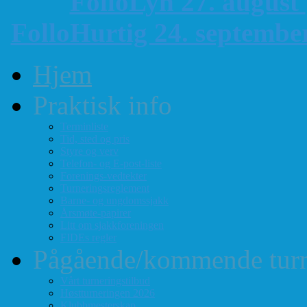
FolloLyn 27. august
FolloHurtig 24. septemb
Hjem
Praktisk info
Terminliste
Tid, sted og pris
Styre og verv
Telefon- og E-post-liste
Forenings-vedtekter
Turneringsreglement
Barne- og ungdomssjakk
Årsmøte-papirer
Litt om sjakkforeningen
FIDEs regler
Pågående/kommende turn
Vårt turneringstilbud
Høstturneringen 2026
Klubbmesterskap