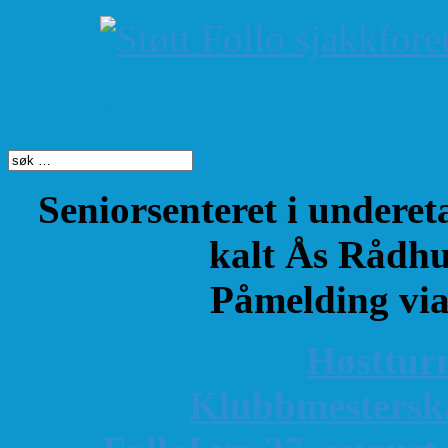
Søk på dette nettste
Seniorsenteret i underet
kalt Ås Rådhu
Påmelding vi
Høsttur
K
lubbmestersk