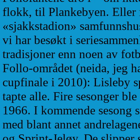
flokk, til Plankebyen. Eller
«sjakkstadion» samfunnshuse
vi har besøkt i seriesammen
tradisjoner enn noen av fot
Follo-området (neida, jeg h
cupfinale i 2010): Lisleby s
tapte alle. Fire sesonger ble
1966. I kommende sesong sp
med blant annet andrelagen
og Sprint-Jeløy. De slipper