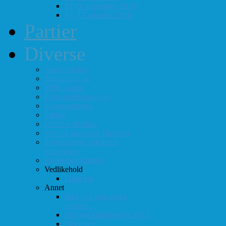
#3 (8. september 2018)
#4 (13. oktober 2018)
Partier
Diverse
Støtteordning
Sjakkrating.no
FIDE-rating
Follo-kombinasjoner
Grasrotandelen
Linker
DVD-er til utlån
Virtuell sjakklubb (lichess)
Førsteplasser i eksterne
turneringer
Hedersbevisninger
Vedlikehold
Logg inn
Annet
Ikke helt som andre
muséer...
Intervju klubbmester 2013
Skjemaer