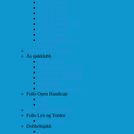
2011 (Eidsvoll)
2012 (Eidsvoll)
2013 (Eidsvoll)
2014 (Eidsvoll)
2014 (Rokaden/NSSF)
2015 (Eidsvoll)
2016 (Eidsvoll)
Kamp-statistikk mot
Eidsvoll
NM-finale for lag 1998
Ås sjakklubb
Totaloversikt
Turneringer 1981-1986
Turneringer 1987-1991
Turneringer 1992-1996
Klubbaviser
Partier fra Ås sjakklubb
Follo Open Handicap
2001
1999
Klubbavisen Sjakkalen
Follo Lyn og Torden
Februar 2013
Dobbeltsjakk
2014