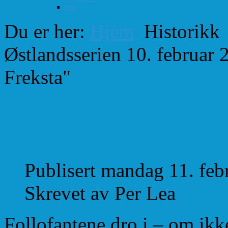
test
Du er her:
Hjem
Historikk
Østlandsserien 10. februar 2
Freksta"
Østlandsserien 10. fe
årnær sæ i Freksta"
Publisert mandag 11. feb
Skrevet av Per Lea
Follofantene dro i – om ikke 