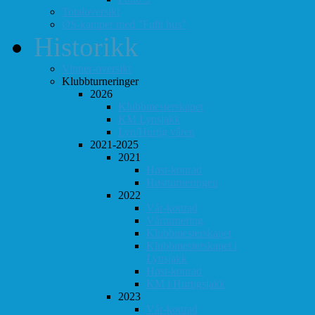
Totaloversikt
ØS-kamper med "Fullt hus"
Historikk
Vinner-oversikt
Klubbturneringer
2026
Klubbmesterskapet
KM Lynsjakk
Lyn/Hurtig våren
2021-2025
2021
Høst-konrad
Høstturneringen
2022
Vår-konrad
Vårturnering
Klubbmesterskapet
Klubbmesterskapet i
Lynsjakk
Høst-konrad
KM i Hurtigsjakk
2023
Vår-konrad