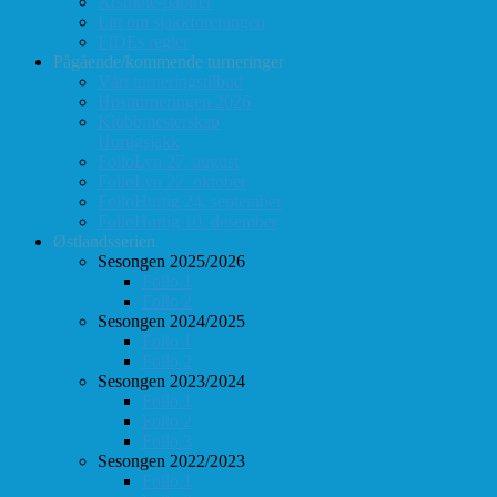
Årsmøte-papirer
Litt om sjakkforeningen
FIDEs regler
Pågående/kommende turneringer
Vårt turneringstilbud
Høstturneringen 2026
Klubbmesterskap
Hurtigsjakk
FolloLyn 27. august
FolloLyn 22. oktober
FolloHurtig 24. september
FolloHurtig 10. desember
Østlandsserien
Sesongen 2025/2026
Follo 1
Follo 2
Sesongen 2024/2025
Follo 1
Follo 2
Sesongen 2023/2024
Follo 1
Follo 2
Follo 3
Sesongen 2022/2023
Follo 1