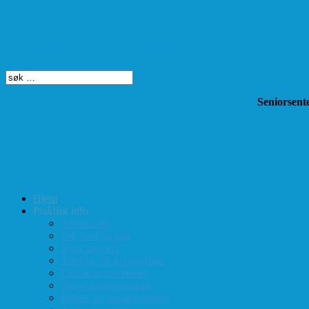
Søk på dette nettstedet
Seniorsente
Hjem
Praktisk info
Terminliste
Tid, sted og pris
Styre og verv
Telefon- og E-post-liste
Forenings-vedtekter
Turneringsreglement
Barne- og ungdomssjakk