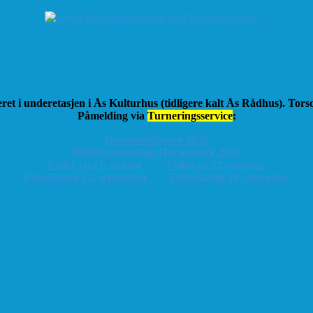
ret i underetasjen i Ås Kulturhus (tidligere kalt Ås Rådhus). Tor
Påmelding via
Turneringsservice
:
Høstturneringen 2026
K
lubbmesterskap Hurtigsjakk 2026
FolloLyn 27. august
FolloLyn 22. oktober
FolloHurtig 24. september
FolloHurtig 10. desember