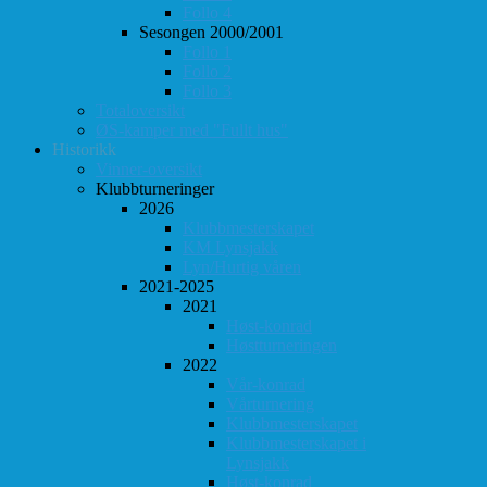
Follo 4
Sesongen 2000/2001
Follo 1
Follo 2
Follo 3
Totaloversikt
ØS-kamper med "Fullt hus"
Historikk
Vinner-oversikt
Klubbturneringer
2026
Klubbmesterskapet
KM Lynsjakk
Lyn/Hurtig våren
2021-2025
2021
Høst-konrad
Høstturneringen
2022
Vår-konrad
Vårturnering
Klubbmesterskapet
Klubbmesterskapet i
Lynsjakk
Høst-konrad