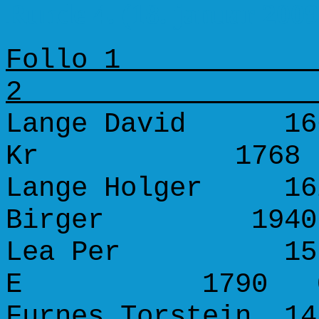
Runde 4. (18. januar 2009
Follo 1 No
Lange David 1663
Kr 176
Lange Holger 162
Birger 19
Lea Per 1579 -
E 1790
Furnes Torstein 14