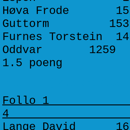
Høva Frode 1511
Guttorm 1
Furnes Torstein 14
Oddvar 125
1.5 poeng 2
Runde 6. (14. mars 2009)
Follo 1 No
Lange David 1663