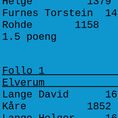
Helge 137
Furnes Torstein 14
Rohde 1158
1.5 poeng 2
Runde 2. (7. desember 20
Follo
Elv
Lange David 1663
Kåre 185