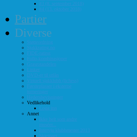
#3 (8. september 2018)
#4 (13. oktober 2018)
Partier
Diverse
Støtteordning
Sjakkrating.no
FIDE-rating
Follo-kombinasjoner
Grasrotandelen
Linker
DVD-er til utlån
Virtuell sjakklubb (lichess)
Førsteplasser i eksterne
turneringer
Hedersbevisninger
Vedlikehold
Logg inn
Annet
Ikke helt som andre
muséer...
Intervju klubbmester 2013
Skjemaer