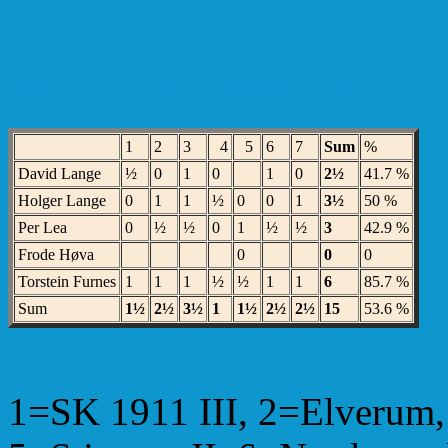
Individuelle resultater:
1
2
3
4
5
6
7
Sum
%
David Lange
½
0
1
0
1
0
2½
41.7 %
Holger Lange
0
1
1
½
0
0
1
3½
50 %
Per Lea
0
½
½
0
1
½
½
3
42.9 %
Frode Høva
0
0
0
Torstein Furnes
1
1
1
½
½
1
1
6
85.7 %
Sum
1½
2½
3½
1
1½
2½
2½
15
53.6 %
1=SK 1911 III, 2=Elverum, 