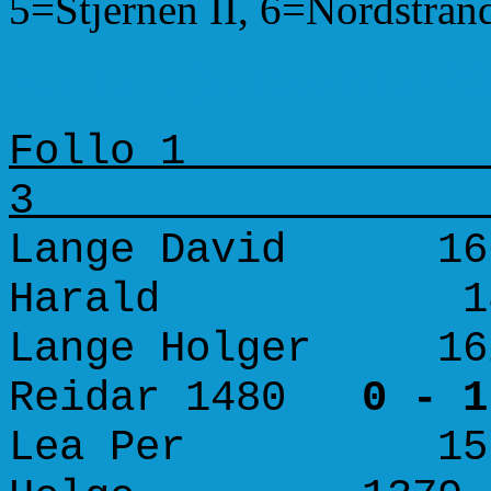
5=Stjernen II, 6=Nordstra
Runde 1. (9. november 20
Follo 1 S
Lange David 166
Harald 1
Lange Holger 1628
Reidar 1480
0 - 1
Lea Per 1579 -