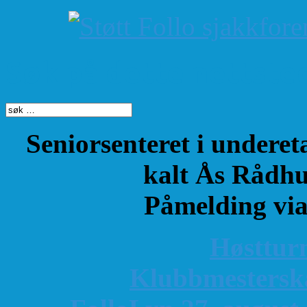
Søk på dette nettste
Seniorsenteret i underet
kalt Ås Rådhu
Påmelding vi
Høsttur
K
lubbmestersk