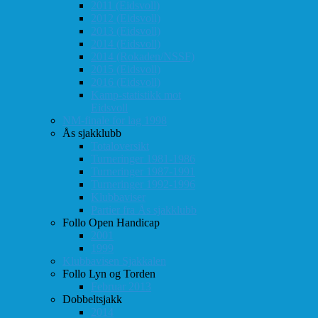
2011 (Eidsvoll)
2012 (Eidsvoll)
2013 (Eidsvoll)
2014 (Eidsvoll)
2014 (Rokaden/NSSF)
2015 (Eidsvoll)
2016 (Eidsvoll)
Kamp-statistikk mot
Eidsvoll
NM-finale for lag 1998
Ås sjakklubb
Totaloversikt
Turneringer 1981-1986
Turneringer 1987-1991
Turneringer 1992-1996
Klubbaviser
Partier fra Ås sjakklubb
Follo Open Handicap
2001
1999
Klubbavisen Sjakkalen
Follo Lyn og Torden
Februar 2013
Dobbeltsjakk
2014