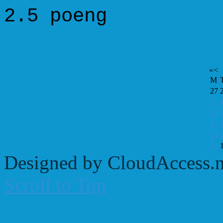
2.5 poeng 1
«
<
M
27
3
10
17
24
31
Designed by CloudAccess.n
Scroll to Top