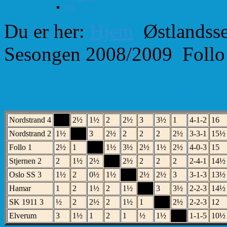
test
Du er her:
Hjem
Østlandsse
Sesongen 2008/2009
Follo
Follo 1. Østlandsserie
Nordstrand 4
XX
2½
1½
2
2½
3
3½
1
4-1-2
16
Nordstrand 2
1½
XX
3
2½
2
2
2
2½
3-3-1
15½
Follo 1
2½
1
XX
1½
3½
2½
1½
2½
4-0-3
15
Stjernen 2
2
1½
2½
XX
2½
2
2
2
2-4-1
14½
Oslo SS 3
1½
2
0½
1½
XX
2½
2½
3
3-1-3
13½
Hamar
1
2
1½
2
1½
XX
3
3½
2-2-3
14½
SK 1911 3
½
2
2½
2
1½
1
XX
2½
2-2-3
12
Elverum
3
1½
1
2
1
½
1½
XX
1-1-5
10½