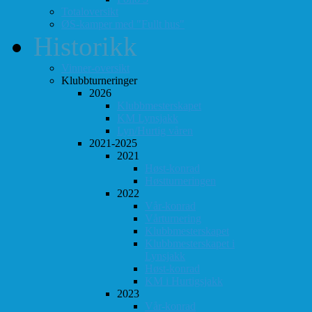
Totaloversikt
ØS-kamper med "Fullt hus"
Historikk
Vinner-oversikt
Klubbturneringer
2026
Klubbmesterskapet
KM Lynsjakk
Lyn/Hurtig våren
2021-2025
2021
Høst-konrad
Høstturneringen
2022
Vår-konrad
Vårturnering
Klubbmesterskapet
Klubbmesterskapet i
Lynsjakk
Høst-konrad
KM i Hurtigsjakk
2023
Vår-konrad