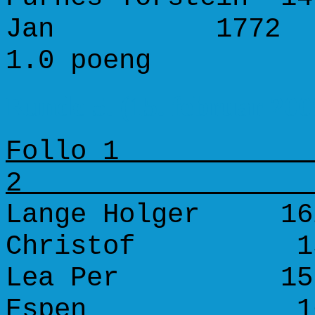
Jan 177
1.0 poeng 3
Runde 5. (15. februar 200
Follo 1 S
Lange Holger 162
Christof 
Lea Per 1579 
Espen 1