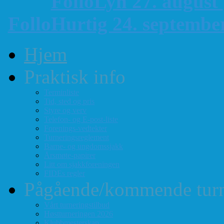
FolloLyn 27. august
FolloHurtig 24. septemb
Hjem
Praktisk info
Terminliste
Tid, sted og pris
Styre og verv
Telefon- og E-post-liste
Forenings-vedtekter
Turneringsreglement
Barne- og ungdomssjakk
Årsmøte-papirer
Litt om sjakkforeningen
FIDEs regler
Pågående/kommende turn
Vårt turneringstilbud
Høstturneringen 2026
Klubbmesterskap