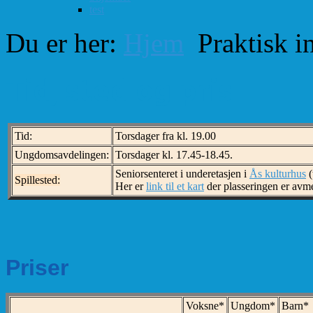
test
Du er her:
Hjem
Praktisk i
Tid, sted og pris
Tid:
Torsdager fra kl. 19.00
Ungdomsavdelingen:
Torsdager kl. 17.45-18.45.
Seniorsenteret i underetasjen i
Ås kulturhus
(
Spillested:
Her er
link til et kart
der plasseringen er avme
Priser
Voksne*
Ungdom*
Barn*