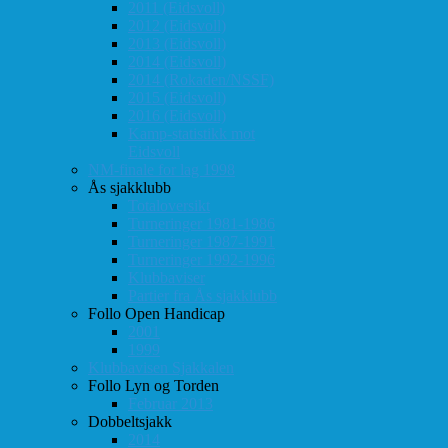
2011 (Eidsvoll)
2012 (Eidsvoll)
2013 (Eidsvoll)
2014 (Eidsvoll)
2014 (Rokaden/NSSF)
2015 (Eidsvoll)
2016 (Eidsvoll)
Kamp-statistikk mot
Eidsvoll
NM-finale for lag 1998
Ås sjakklubb
Totaloversikt
Turneringer 1981-1986
Turneringer 1987-1991
Turneringer 1992-1996
Klubbaviser
Partier fra Ås sjakklubb
Follo Open Handicap
2001
1999
Klubbavisen Sjakkalen
Follo Lyn og Torden
Februar 2013
Dobbeltsjakk
2014