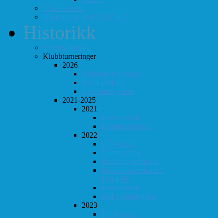
Totaloversikt
ØS-kamper med "Fullt hus"
Historikk
Vinner-oversikt
Klubbturneringer
2026
Klubbmesterskapet
KM Lynsjakk
Lyn/Hurtig våren
2021-2025
2021
Høst-konrad
Høstturneringen
2022
Vår-konrad
Vårturnering
Klubbmesterskapet
Klubbmesterskapet i
Lynsjakk
Høst-konrad
KM i Hurtigsjakk
2023
Vår-konrad