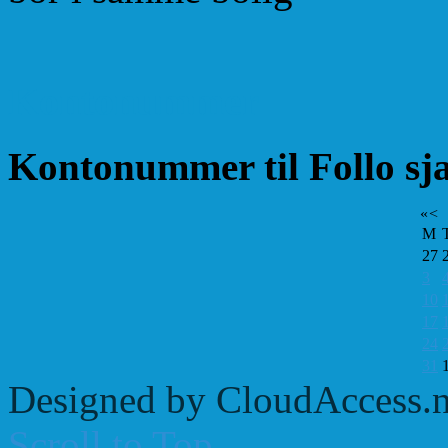
Kontonummer
Kontonummer til Follo sj
«
<
M
27
3
10
17
24
31
Designed by CloudAccess.n
Scroll to Top