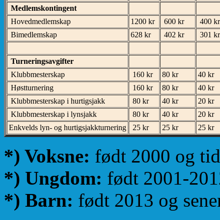
Medlemskontingent
Hovedmedlemskap
1200 kr
600 kr
400 kr
Bimedlemskap
628 kr
402 kr
301 kr
Turneringsavgifter
Klubbmesterskap
160 kr
80 kr
40 kr
Høstturnering
160 kr
80 kr
40 kr
Klubbmesterskap i hurtigsjakk
80 kr
40 kr
20 kr
Klubbmesterskap i lynsjakk
80 kr
40 kr
20 kr
Enkvelds lyn- og hurtigsjakkturnering
25 kr
25 kr
25 kr
*) Voksne:
født 2000 og tid
*) Ungdom:
født 2001-201
*) Barn:
født 2013 og sene