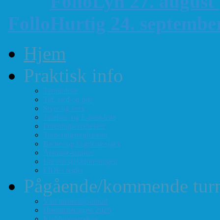
FolloLyn 27. august
FolloHurtig 24. septemb
Hjem
Praktisk info
Terminliste
Tid, sted og pris
Styre og verv
Telefon- og E-post-liste
Forenings-vedtekter
Turneringsreglement
Barne- og ungdomssjakk
Årsmøte-papirer
Litt om sjakkforeningen
FIDEs regler
Pågående/kommende turn
Vårt turneringstilbud
Høstturneringen 2026
Klubbmesterskap