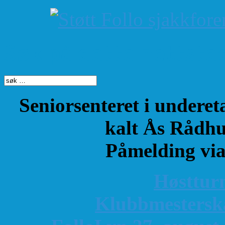
Søk på dette nettste
Seniorsenteret i underet
kalt Ås Rådhu
Påmelding vi
Høsttur
K
lubbmestersk