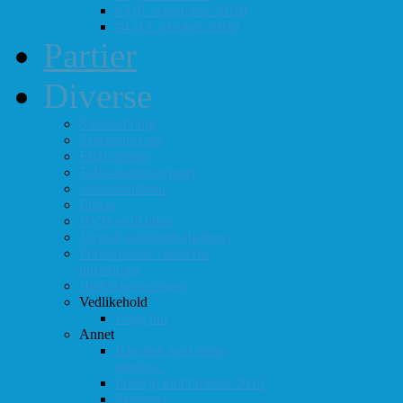
#3 (8. september 2018)
#4 (13. oktober 2018)
Partier
Diverse
Støtteordning
Sjakkrating.no
FIDE-rating
Follo-kombinasjoner
Grasrotandelen
Linker
DVD-er til utlån
Virtuell sjakklubb (lichess)
Førsteplasser i eksterne
turneringer
Hedersbevisninger
Vedlikehold
Logg inn
Annet
Ikke helt som andre
muséer...
Intervju klubbmester 2013
Skjemaer