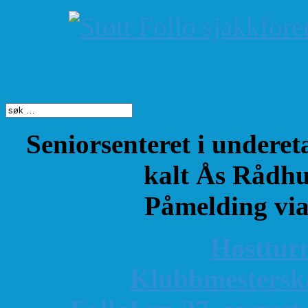
Søk på dette nettste
Seniorsenteret i underet
kalt Ås Rådhu
Påmelding vi
Høsttur
K
lubbmestersk