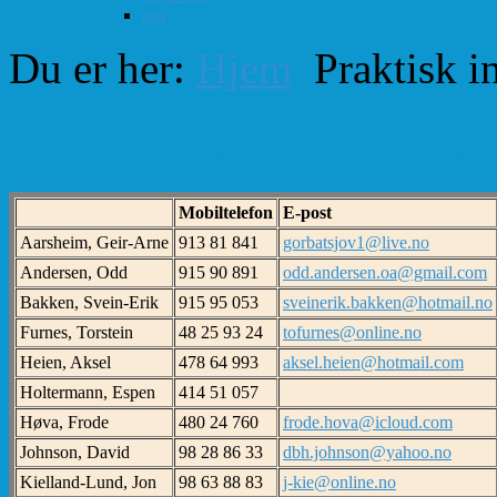
test
Du er her:
Hjem
Praktisk i
Telefon- og e-post-li
Mobiltelefon
E-post
Aarsheim, Geir-Arne
913 81 841
gorbatsjov1@live.no
Andersen, Odd
915 90 891
odd.andersen.oa@gmail.com
Bakken, Svein-Erik
915 95 053
sveinerik.bakken@hotmail.no
Furnes, Torstein
48 25 93 24
tofurnes@online.no
Heien, Aksel
478 64 993
aksel.heien@hotmail.com
Holtermann, Espen
414 51 057
Høva, Frode
480 24 760
frode.hova@icloud.com
Johnson, David
98 28 86 33
dbh.johnson@yahoo.no
Kielland-Lund, Jon
98 63 88 83
j-kie@online.no