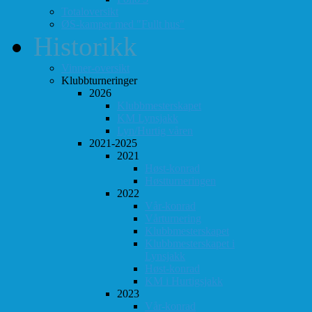
Totaloversikt
ØS-kamper med "Fullt hus"
Historikk
Vinner-oversikt
Klubbturneringer
2026
Klubbmesterskapet
KM Lynsjakk
Lyn/Hurtig våren
2021-2025
2021
Høst-konrad
Høstturneringen
2022
Vår-konrad
Vårturnering
Klubbmesterskapet
Klubbmesterskapet i
Lynsjakk
Høst-konrad
KM i Hurtigsjakk
2023
Vår-konrad