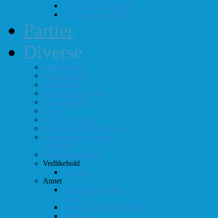
#3 (8. september 2018)
#4 (13. oktober 2018)
Partier
Diverse
Støtteordning
Sjakkrating.no
FIDE-rating
Follo-kombinasjoner
Grasrotandelen
Linker
DVD-er til utlån
Virtuell sjakklubb (lichess)
Førsteplasser i eksterne
turneringer
Hedersbevisninger
Vedlikehold
Logg inn
Annet
Ikke helt som andre
muséer...
Intervju klubbmester 2013
Skjemaer