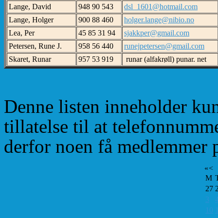
Lange, David
948 90 543
dsl_1601@hotmail.com
Lange, Holger
900 88 460
holger.lange@nibio.no
Lea, Per
45 85 31 94
sjakkper@gmail.com
Petersen, Rune J.
958 56 440
runejpetersen@gmail.com
Skaret, Runar
957 53 919
runar (alfakrøll) punar. net
Denne listen inneholder ku
tillatelse til at telefonnum
derfor noen få medlemmer på
«
<
M
27
3
10