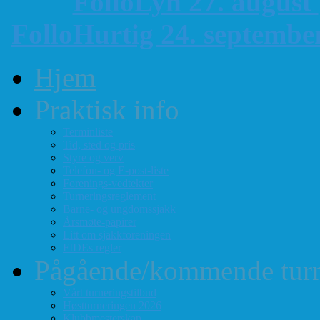
FolloLyn 27. august
FolloHurtig 24. septemb
Hjem
Praktisk info
Terminliste
Tid, sted og pris
Styre og verv
Telefon- og E-post-liste
Forenings-vedtekter
Turneringsreglement
Barne- og ungdomssjakk
Årsmøte-papirer
Litt om sjakkforeningen
FIDEs regler
Pågående/kommende turn
Vårt turneringstilbud
Høstturneringen 2026
Klubbmesterskap