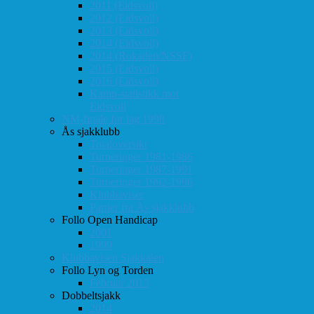
2011 (Eidsvoll)
2012 (Eidsvoll)
2013 (Eidsvoll)
2014 (Eidsvoll)
2014 (Rokaden/NSSF)
2015 (Eidsvoll)
2016 (Eidsvoll)
Kamp-statistikk mot
Eidsvoll
NM-finale for lag 1998
Ås sjakklubb
Totaloversikt
Turneringer 1981-1986
Turneringer 1987-1991
Turneringer 1992-1996
Klubbaviser
Partier fra Ås sjakklubb
Follo Open Handicap
2001
1999
Klubbavisen Sjakkalen
Follo Lyn og Torden
Februar 2013
Dobbeltsjakk
2014