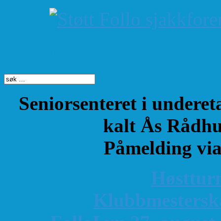
Søk på dette nettste
Seniorsenteret i underet
kalt Ås Rådhu
Påmelding vi
Høsttur
K
lubbmestersk