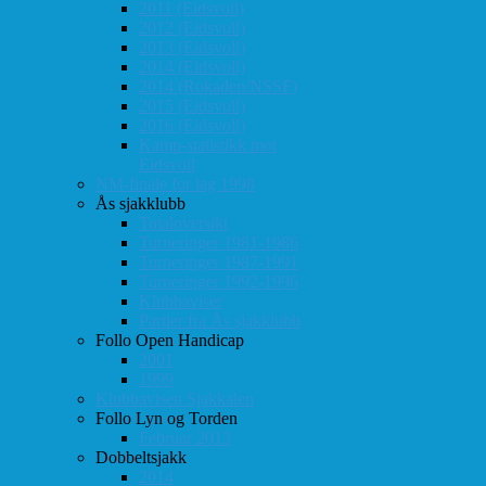
2011 (Eidsvoll)
2012 (Eidsvoll)
2013 (Eidsvoll)
2014 (Eidsvoll)
2014 (Rokaden/NSSF)
2015 (Eidsvoll)
2016 (Eidsvoll)
Kamp-statistikk mot
Eidsvoll
NM-finale for lag 1998
Ås sjakklubb
Totaloversikt
Turneringer 1981-1986
Turneringer 1987-1991
Turneringer 1992-1996
Klubbaviser
Partier fra Ås sjakklubb
Follo Open Handicap
2001
1999
Klubbavisen Sjakkalen
Follo Lyn og Torden
Februar 2013
Dobbeltsjakk
2014