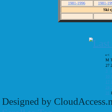
1981-1996
1981-19
Ski s
«
<
M
27
3
10
17
24
31
Designed by CloudAccess.n