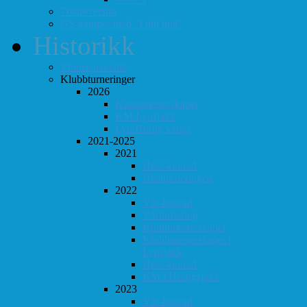
Totaloversikt
ØS-kamper med "Fullt hus"
Historikk
Vinner-oversikt
Klubbturneringer
2026
Klubbmesterskapet
KM Lynsjakk
Lyn/Hurtig våren
2021-2025
2021
Høst-konrad
Høstturneringen
2022
Vår-konrad
Vårturnering
Klubbmesterskapet
Klubbmesterskapet i
Lynsjakk
Høst-konrad
KM i Hurtigsjakk
2023
Vår-konrad