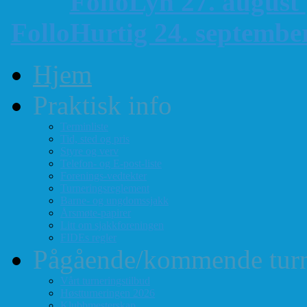
FolloLyn 27. august
FolloHurtig 24. septemb
Hjem
Praktisk info
Terminliste
Tid, sted og pris
Styre og verv
Telefon- og E-post-liste
Forenings-vedtekter
Turneringsreglement
Barne- og ungdomssjakk
Årsmøte-papirer
Litt om sjakkforeningen
FIDEs regler
Pågående/kommende turn
Vårt turneringstilbud
Høstturneringen 2026
Klubbmesterskap