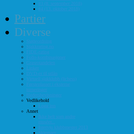
#3 (8. september 2018)
#4 (13. oktober 2018)
Partier
Diverse
Støtteordning
Sjakkrating.no
FIDE-rating
Follo-kombinasjoner
Grasrotandelen
Linker
DVD-er til utlån
Virtuell sjakklubb (lichess)
Førsteplasser i eksterne
turneringer
Hedersbevisninger
Vedlikehold
Logg inn
Annet
Ikke helt som andre
muséer...
Intervju klubbmester 2013
Skjemaer