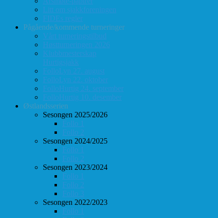
Årsmøte-papirer
Litt om sjakkforeningen
FIDEs regler
Pågående/kommende turneringer
Vårt turneringstilbud
Høstturneringen 2026
Klubbmesterskap
Hurtigsjakk
FolloLyn 27. august
FolloLyn 22. oktober
FolloHurtig 24. september
FolloHurtig 10. desember
Østlandsserien
Sesongen 2025/2026
Follo 1
Follo 2
Sesongen 2024/2025
Follo 1
Follo 2
Sesongen 2023/2024
Follo 1
Follo 2
Follo 3
Sesongen 2022/2023
Follo 1