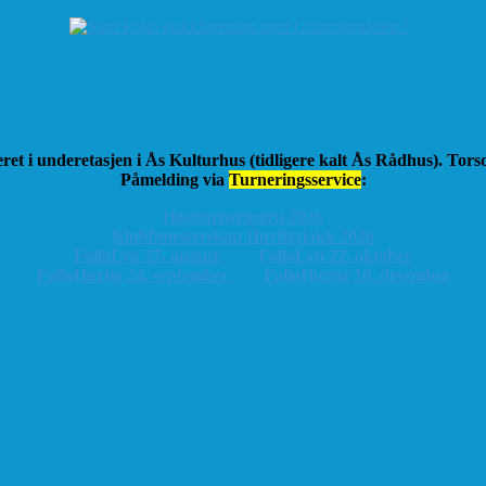
ret i underetasjen i Ås Kulturhus (tidligere kalt Ås Rådhus). Tor
Påmelding via
Turneringsservice
:
Høstturneringen 2026
K
lubbmesterskap Hurtigsjakk 2026
FolloLyn 27. august
FolloLyn 22. oktober
FolloHurtig 24. september
FolloHurtig 10. desember