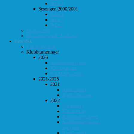
Follo 4
Sesongen 2000/2001
Follo 1
Follo 2
Follo 3
Totaloversikt
ØS-kamper med "Fullt hus"
Historikk
Vinner-oversikt
Klubbturneringer
2026
Klubbmesterskapet
KM Lynsjakk
Lyn/Hurtig våren
2021-2025
2021
Høst-konrad
Høstturneringen
2022
Vår-konrad
Vårturnering
Klubbmesterskapet
Klubbmesterskapet i
Lynsjakk
Høst-konrad