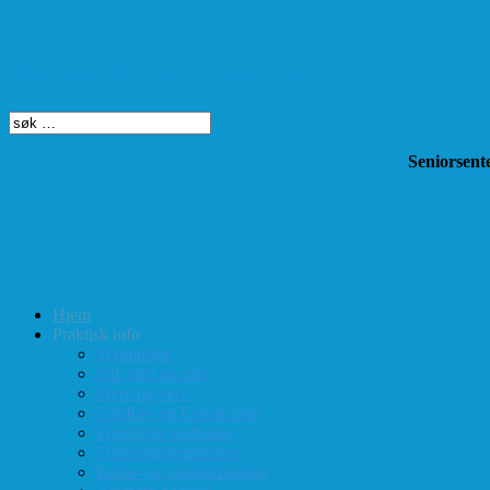
Søk på dette nettstedet
Seniorsente
Hjem
Praktisk info
Terminliste
Tid, sted og pris
Styre og verv
Telefon- og E-post-liste
Forenings-vedtekter
Turneringsreglement
Barne- og ungdomssjakk