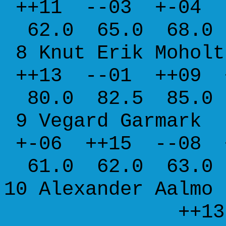
++11 --03 +-04 
62.0 65.0 68.0 
8 Knut Erik Moho
++13 --01 ++09 
80.0 82.5 85.0 
9 Vegard Garmar
+-06 ++15 --08 
61.0 62.0 63.0 
10 Alexander A
++13 ++1