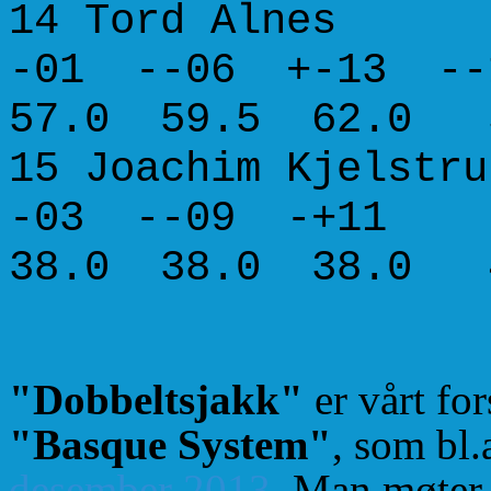
14 Tord Alnes
-01 --06 +-13 
57.0 59.5 62.0 
15 Joachim Kjelst
-03 --0
38.0 38.0 38.0 
"Dobbeltsjakk"
er vårt for
"Basque System"
, som bl.
desember 2013
. Man møter s