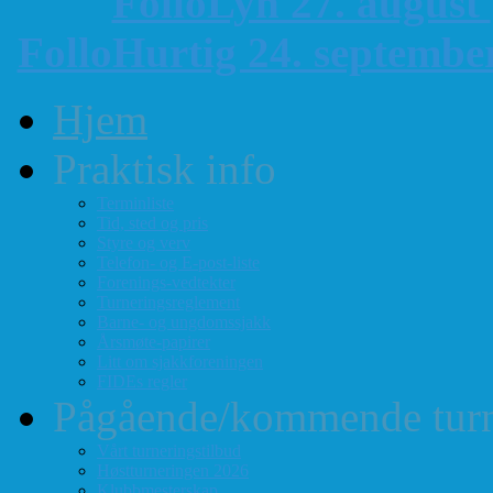
FolloLyn 27. august
FolloHurtig 24. septemb
Hjem
Praktisk info
Terminliste
Tid, sted og pris
Styre og verv
Telefon- og E-post-liste
Forenings-vedtekter
Turneringsreglement
Barne- og ungdomssjakk
Årsmøte-papirer
Litt om sjakkforeningen
FIDEs regler
Pågående/kommende turn
Vårt turneringstilbud
Høstturneringen 2026
Klubbmesterskap