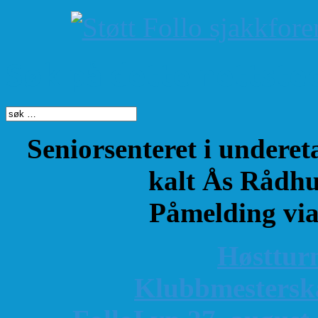
Søk på dette nettste
Seniorsenteret i underet
kalt Ås Rådhu
Påmelding vi
Høsttur
K
lubbmestersk