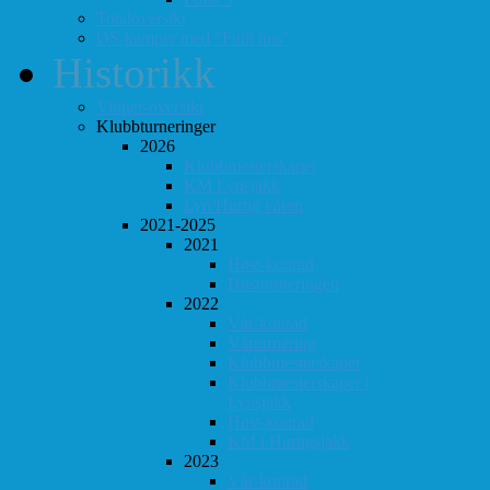
Totaloversikt
ØS-kamper med "Fullt hus"
Historikk
Vinner-oversikt
Klubbturneringer
2026
Klubbmesterskapet
KM Lynsjakk
Lyn/Hurtig våren
2021-2025
2021
Høst-konrad
Høstturneringen
2022
Vår-konrad
Vårturnering
Klubbmesterskapet
Klubbmesterskapet i
Lynsjakk
Høst-konrad
KM i Hurtigsjakk
2023
Vår-konrad