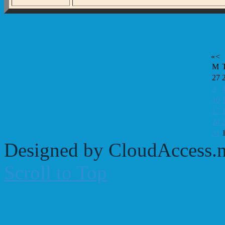
«
<
M
27
3
10
17
24
31
Designed by CloudAccess.n
Scroll to Top