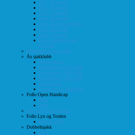
2011 (Eidsvoll)
2012 (Eidsvoll)
2013 (Eidsvoll)
2014 (Eidsvoll)
2014 (Rokaden/NSSF)
2015 (Eidsvoll)
2016 (Eidsvoll)
Kamp-statistikk mot
Eidsvoll
NM-finale for lag 1998
Ås sjakklubb
Totaloversikt
Turneringer 1981-1986
Turneringer 1987-1991
Turneringer 1992-1996
Klubbaviser
Partier fra Ås sjakklubb
Follo Open Handicap
2001
1999
Klubbavisen Sjakkalen
Follo Lyn og Torden
Februar 2013
Dobbeltsjakk
2014