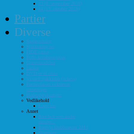
#3 (8. september 2018)
#4 (13. oktober 2018)
Partier
Diverse
Støtteordning
Sjakkrating.no
FIDE-rating
Follo-kombinasjoner
Grasrotandelen
Linker
DVD-er til utlån
Virtuell sjakklubb (lichess)
Førsteplasser i eksterne
turneringer
Hedersbevisninger
Vedlikehold
Logg inn
Annet
Ikke helt som andre
muséer...
Intervju klubbmester 2013
Skjemaer