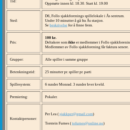
Tid:
Oppmøte innen kl. 18.30. Start kl. 19.00
D6, Follo sjakkforenings spillelokale i Ås sentrum.
Sted:
Under 10 minutter å gå fra Ås stasjon.
Se
beskrivelse
for å finne frem.
100 kr.
Pris:
Deltakere som
ikke
er medlemmer i Follo sjakkforeni
Medlemmer av Follo sjakkforening får faktura senere.
Grupper:
Alle spiller i samme gruppe
Betenkningstid:
25 minutter pr. spiller pr. parti
Spillesystem:
6 runder Monrad. 3 runder hver kveld.
Premiering:
Pokaler.
Per Lea (
sjakkper@gmail.com
)
Kontaktpersoner:
Torstein Furnes (
tofurnes@online.no
)