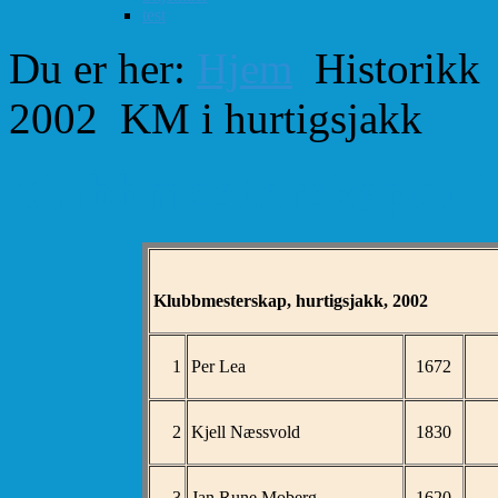
test
Du er her:
Hjem
Historikk
2002
KM i hurtigsjakk
Klubbmesterskapet i 
Klubbmesterskap, hurtigsjakk, 2002 2
1
Per Lea
1672
2
Kjell Næssvold
1830
3
Jan Rune Moberg
1620