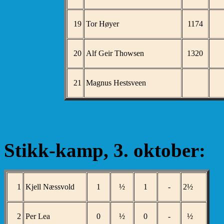
19
Tor Høyer
1174
20
Alf Geir Thowsen
1320
21
Magnus Hestsveen
Stikk-kamp, 3. oktober:
1
Kjell Næssvold
1
½
1
-
2½
2
Per Lea
0
½
0
-
½