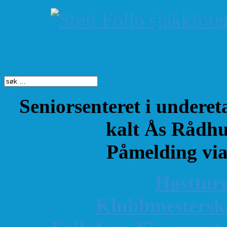
Søk på dette nettste
Seniorsenteret i underet
kalt Ås Rådhu
Påmelding vi
Høsttur
K
lubbmestersk