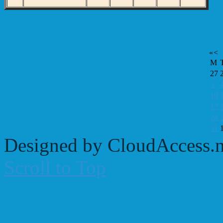
«
<
M
27
3
10
17
24
31
Designed by CloudAccess.n
Scroll to Top