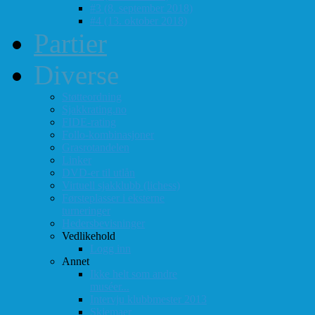
#3 (8. september 2018)
#4 (13. oktober 2018)
Partier
Diverse
Støtteordning
Sjakkrating.no
FIDE-rating
Follo-kombinasjoner
Grasrotandelen
Linker
DVD-er til utlån
Virtuell sjakklubb (lichess)
Førsteplasser i eksterne
turneringer
Hedersbevisninger
Vedlikehold
Logg inn
Annet
Ikke helt som andre
muséer...
Intervju klubbmester 2013
Skjemaer