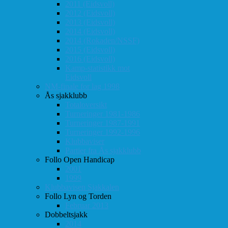
2011 (Eidsvoll)
2012 (Eidsvoll)
2013 (Eidsvoll)
2014 (Eidsvoll)
2014 (Rokaden/NSSF)
2015 (Eidsvoll)
2016 (Eidsvoll)
Kamp-statistikk mot
Eidsvoll
NM-finale for lag 1998
Ås sjakklubb
Totaloversikt
Turneringer 1981-1986
Turneringer 1987-1991
Turneringer 1992-1996
Klubbaviser
Partier fra Ås sjakklubb
Follo Open Handicap
2001
1999
Klubbavisen Sjakkalen
Follo Lyn og Torden
Februar 2013
Dobbeltsjakk
2014