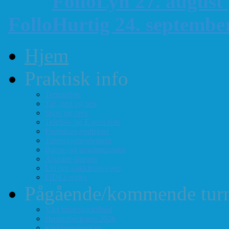
FolloLyn 27. august
FolloHurtig 24. septemb
Hjem
Praktisk info
Terminliste
Tid, sted og pris
Styre og verv
Telefon- og E-post-liste
Forenings-vedtekter
Turneringsreglement
Barne- og ungdomssjakk
Årsmøte-papirer
Litt om sjakkforeningen
FIDEs regler
Pågående/kommende turn
Vårt turneringstilbud
Høstturneringen 2026
Klubbmesterskap