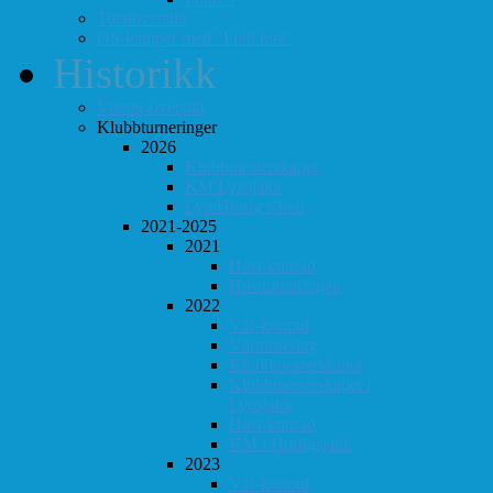
Totaloversikt
ØS-kamper med "Fullt hus"
Historikk
Vinner-oversikt
Klubbturneringer
2026
Klubbmesterskapet
KM Lynsjakk
Lyn/Hurtig våren
2021-2025
2021
Høst-konrad
Høstturneringen
2022
Vår-konrad
Vårturnering
Klubbmesterskapet
Klubbmesterskapet i
Lynsjakk
Høst-konrad
KM i Hurtigsjakk
2023
Vår-konrad