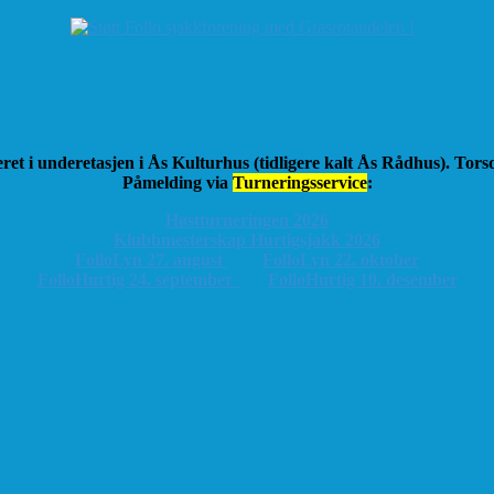
ret i underetasjen i Ås Kulturhus (tidligere kalt Ås Rådhus). Tor
Påmelding via
Turneringsservice
:
Høstturneringen 2026
K
lubbmesterskap Hurtigsjakk 2026
FolloLyn 27. august
FolloLyn 22. oktober
FolloHurtig 24. september
FolloHurtig 10. desember