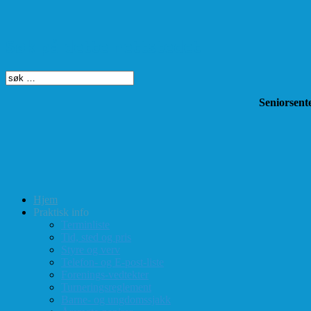
Søk på dette nettstedet
Seniorsente
Hjem
Praktisk info
Terminliste
Tid, sted og pris
Styre og verv
Telefon- og E-post-liste
Forenings-vedtekter
Turneringsreglement
Barne- og ungdomssjakk