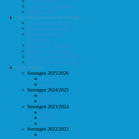
Årsmøte-papirer
Litt om sjakkforeningen
FIDEs regler
Pågående/kommende turneringer
Vårt turneringstilbud
Høstturneringen 2026
Klubbmesterskap
Hurtigsjakk
FolloLyn 27. august
FolloLyn 22. oktober
FolloHurtig 24. september
FolloHurtig 10. desember
Østlandsserien
Sesongen 2025/2026
Follo 1
Follo 2
Sesongen 2024/2025
Follo 1
Follo 2
Sesongen 2023/2024
Follo 1
Follo 2
Follo 3
Sesongen 2022/2023
Follo 1