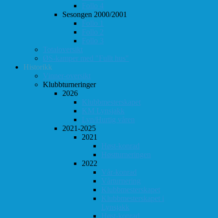
Follo 4
Sesongen 2000/2001
Follo 1
Follo 2
Follo 3
Totaloversikt
ØS-kamper med "Fullt hus"
Historikk
Vinner-oversikt
Klubbturneringer
2026
Klubbmesterskapet
KM Lynsjakk
Lyn/Hurtig våren
2021-2025
2021
Høst-konrad
Høstturneringen
2022
Vår-konrad
Vårturnering
Klubbmesterskapet
Klubbmesterskapet i
Lynsjakk
Høst-konrad