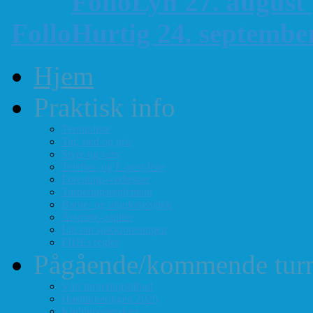
FolloLyn 27. august
FolloHurtig 24. septemb
Hjem
Praktisk info
Terminliste
Tid, sted og pris
Styre og verv
Telefon- og E-post-liste
Forenings-vedtekter
Turneringsreglement
Barne- og ungdomssjakk
Årsmøte-papirer
Litt om sjakkforeningen
FIDEs regler
Pågående/kommende turn
Vårt turneringstilbud
Høstturneringen 2026
Klubbmesterskap