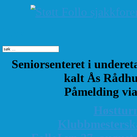
Søk på dette nettste
Seniorsenteret i underet
kalt Ås Rådhu
Påmelding vi
Høsttur
K
lubbmestersk