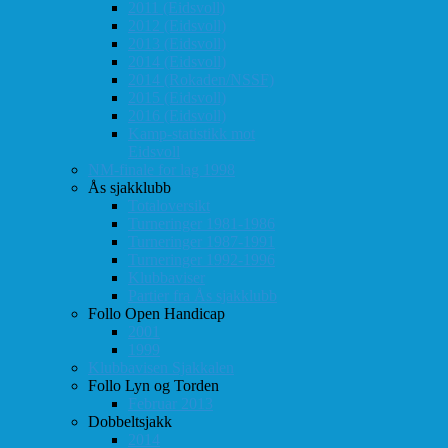
2011 (Eidsvoll)
2012 (Eidsvoll)
2013 (Eidsvoll)
2014 (Eidsvoll)
2014 (Rokaden/NSSF)
2015 (Eidsvoll)
2016 (Eidsvoll)
Kamp-statistikk mot
Eidsvoll
NM-finale for lag 1998
Ås sjakklubb
Totaloversikt
Turneringer 1981-1986
Turneringer 1987-1991
Turneringer 1992-1996
Klubbaviser
Partier fra Ås sjakklubb
Follo Open Handicap
2001
1999
Klubbavisen Sjakkalen
Follo Lyn og Torden
Februar 2013
Dobbeltsjakk
2014