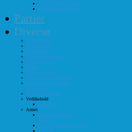
#3 (8. september 2018)
#4 (13. oktober 2018)
Partier
Diverse
Støtteordning
Sjakkrating.no
FIDE-rating
Follo-kombinasjoner
Grasrotandelen
Linker
DVD-er til utlån
Virtuell sjakklubb (lichess)
Førsteplasser i eksterne
turneringer
Hedersbevisninger
Vedlikehold
Logg inn
Annet
Ikke helt som andre
muséer...
Intervju klubbmester 2013
Skjemaer