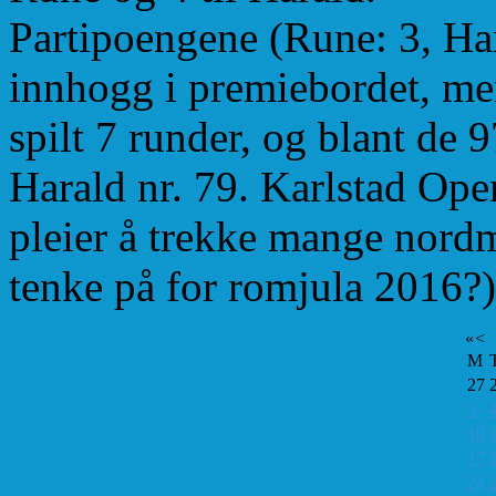
Partipoengene (Rune: 3, Hara
innhogg i premiebordet, men 
spilt 7 runder, og blant de 
Harald nr. 79. Karlstad Open
pleier å trekke mange nord
tenke på for romjula 2016?)
«
<
M
27
3
10
17
24