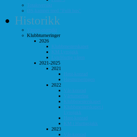
Totaloversikt
ØS-kamper med "Fullt hus"
Historikk
Vinner-oversikt
Klubbturneringer
2026
Klubbmesterskapet
KM Lynsjakk
Lyn/Hurtig våren
2021-2025
2021
Høst-konrad
Høstturneringen
2022
Vår-konrad
Vårturnering
Klubbmesterskapet
Klubbmesterskapet i
Lynsjakk
Høst-konrad
KM i Hurtigsjakk
2023
Vår-konrad