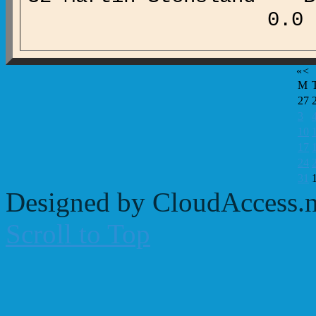
0.0 0.00 7
«
<
M
27
3
10
17
24
31
Designed by CloudAccess.n
Scroll to Top