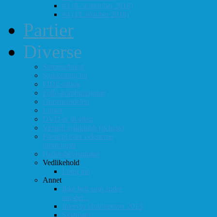
#3 (8. september 2018)
#4 (13. oktober 2018)
Partier
Diverse
Støtteordning
Sjakkrating.no
FIDE-rating
Follo-kombinasjoner
Grasrotandelen
Linker
DVD-er til utlån
Virtuell sjakklubb (lichess)
Førsteplasser i eksterne
turneringer
Hedersbevisninger
Vedlikehold
Logg inn
Annet
Ikke helt som andre
muséer...
Intervju klubbmester 2013
Skjemaer