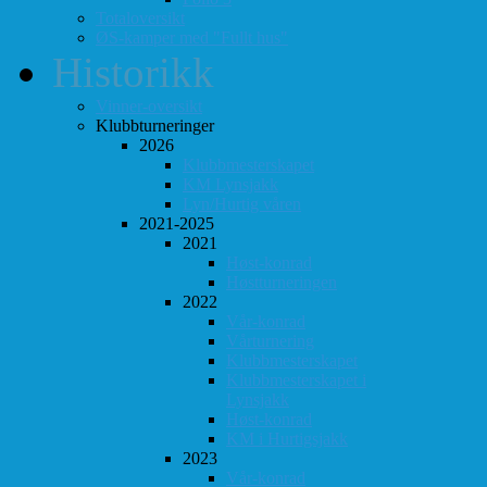
Totaloversikt
ØS-kamper med "Fullt hus"
Historikk
Vinner-oversikt
Klubbturneringer
2026
Klubbmesterskapet
KM Lynsjakk
Lyn/Hurtig våren
2021-2025
2021
Høst-konrad
Høstturneringen
2022
Vår-konrad
Vårturnering
Klubbmesterskapet
Klubbmesterskapet i
Lynsjakk
Høst-konrad
KM i Hurtigsjakk
2023
Vår-konrad