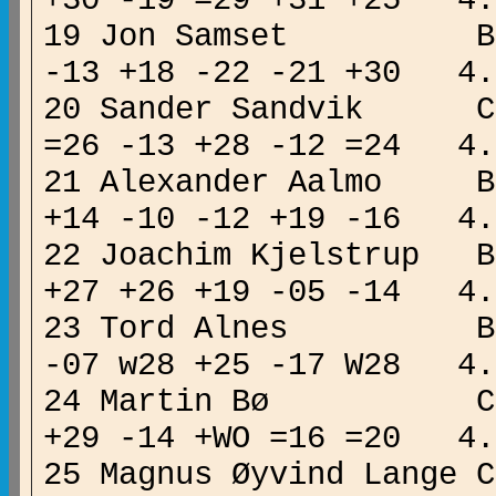
+30 -19 =29 +31 +25 
19 Jon Samset B 
-13 +18 -22 -21 +30 
20 Sander Sandvi
=26 -13 +28 -12 =24 
21 Alexander Aalmo 
+14 -10 -12 +19 -16 
22 Joachim Kjelstrup
+27 +26 +19 -05 -14 
23 Tord Alnes B 
-07 w28 +25 -17 W28 
24 Martin Bø C
+29 -14 +WO =16 =20 
25 Magnus Øyvind Lan