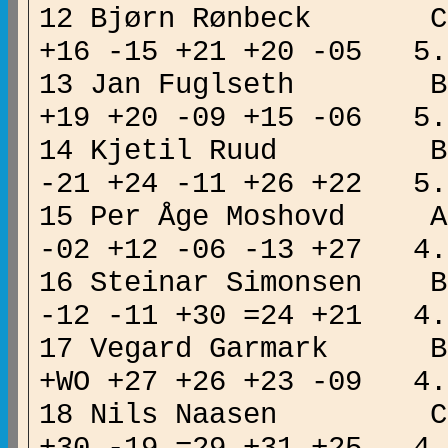
12 Bjørn Rønbeck
+16 -15 +21 +20 -05 
13 Jan Fuglseth B
+19 +20 -09 +15 -06 
14 Kjetil Ruud B 
-21 +24 -11 +26 +22 
15 Per Åge Moshovd 
-02 +12 -06 -13 +27 
16 Steinar Simonsen B 
-12 -11 +30 =24 +21 
17 Vegard Garmark 
+WO +27 +26 +23 -09 
18 Nils Naasen 