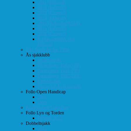
2011 (Eidsvoll)
2012 (Eidsvoll)
2013 (Eidsvoll)
2014 (Eidsvoll)
2014 (Rokaden/NSSF)
2015 (Eidsvoll)
2016 (Eidsvoll)
Kamp-statistikk mot
Eidsvoll
NM-finale for lag 1998
Ås sjakklubb
Totaloversikt
Turneringer 1981-1986
Turneringer 1987-1991
Turneringer 1992-1996
Klubbaviser
Partier fra Ås sjakklubb
Follo Open Handicap
2001
1999
Klubbavisen Sjakkalen
Follo Lyn og Torden
Februar 2013
Dobbeltsjakk
2014