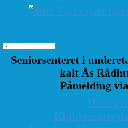
Søk på dette nettste
Seniorsenteret i underet
kalt Ås Rådhu
Påmelding vi
Høsttur
K
lubbmestersk