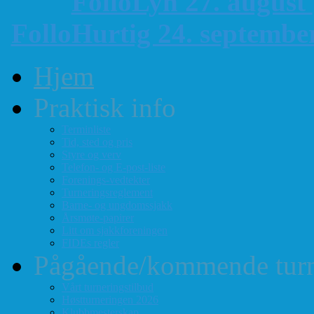
FolloLyn 27. august
FolloHurtig 24. septemb
Hjem
Praktisk info
Terminliste
Tid, sted og pris
Styre og verv
Telefon- og E-post-liste
Forenings-vedtekter
Turneringsreglement
Barne- og ungdomssjakk
Årsmøte-papirer
Litt om sjakkforeningen
FIDEs regler
Pågående/kommende turn
Vårt turneringstilbud
Høstturneringen 2026
Klubbmesterskap