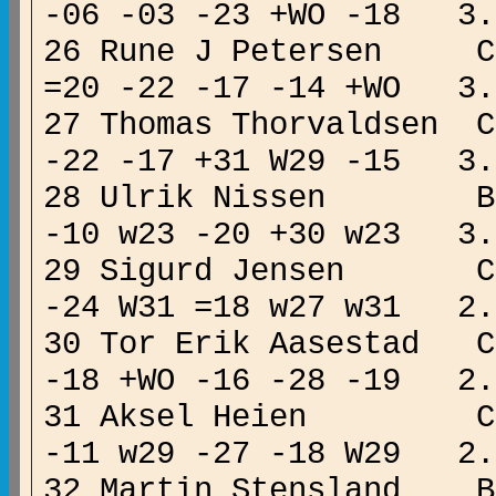
-06 -03 -23 +WO -18
26 Rune J Petersen
=20 -22 -17 -14 +WO
27 Thomas Thorvaldse
-22 -17 +31 W29 -15
28 Ulrik Nissen B
-10 w23 -20 +30 w23 
29 Sigurd Jensen
-24 W31 =18 w27 w31
30 Tor Erik Aasesta
-18 +WO -16 -28 -19
31 Aksel Heien C
-11 w29 -27 -18 W29
32 Martin Ste