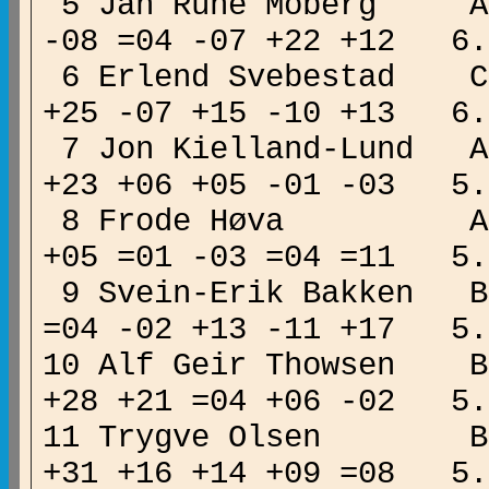
5 Jan Rune Moberg A 1
-08 =04 -07 +22 +12 
6 Erlend Svebest
+25 -07 +15 -10 +13 
7 Jon Kielland-Lund A 
+23 +06 +05 -01 -03 
8 Frode Høva A 151
+05 =01 -03 =04 =11 
9 Svein-Erik Bakken
=04 -02 +13 -11 +17 
10 Alf Geir Thowsen
+28 +21 =04 +06 -02 
11 Trygve Olsen B
+31 +16 +14 +09 =08 