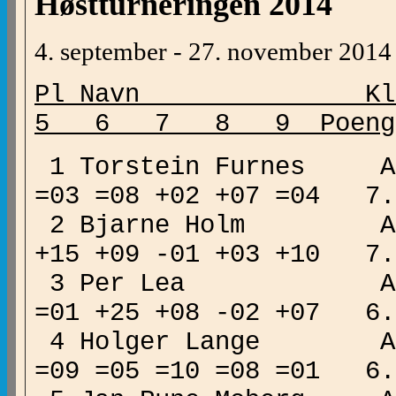
Høstturneringen 2014
4. september - 27. november 2014
Pl Navn Kl n-
5 6 7 8 9 Poeng P.s
1 Torstein Furnes A 1
=03 =08 +02 +07 =04 
2 Bjarne Holm A 
+15 +09 -01 +03 +10 
3 Per Lea A 1618 
=01 +25 +08 -02 +07 
4 Holger Lange A 15
=09 =05 =10 =08 =01 