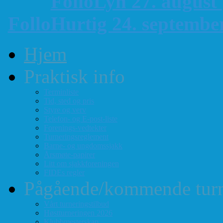
FolloLyn 27. august
FolloHurtig 24. septemb
Hjem
Praktisk info
Terminliste
Tid, sted og pris
Styre og verv
Telefon- og E-post-liste
Forenings-vedtekter
Turneringsreglement
Barne- og ungdomssjakk
Årsmøte-papirer
Litt om sjakkforeningen
FIDEs regler
Pågående/kommende turn
Vårt turneringstilbud
Høstturneringen 2026
Klubbmesterskap