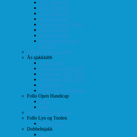
2011 (Eidsvoll)
2012 (Eidsvoll)
2013 (Eidsvoll)
2014 (Eidsvoll)
2014 (Rokaden/NSSF)
2015 (Eidsvoll)
2016 (Eidsvoll)
Kamp-statistikk mot
Eidsvoll
NM-finale for lag 1998
Ås sjakklubb
Totaloversikt
Turneringer 1981-1986
Turneringer 1987-1991
Turneringer 1992-1996
Klubbaviser
Partier fra Ås sjakklubb
Follo Open Handicap
2001
1999
Klubbavisen Sjakkalen
Follo Lyn og Torden
Februar 2013
Dobbeltsjakk
2014