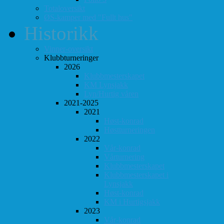
Totaloversikt
ØS-kamper med "Fullt hus"
Historikk
Vinner-oversikt
Klubbturneringer
2026
Klubbmesterskapet
KM Lynsjakk
Lyn/Hurtig våren
2021-2025
2021
Høst-konrad
Høstturneringen
2022
Vår-konrad
Vårturnering
Klubbmesterskapet
Klubbmesterskapet i
Lynsjakk
Høst-konrad
KM i Hurtigsjakk
2023
Vår-konrad