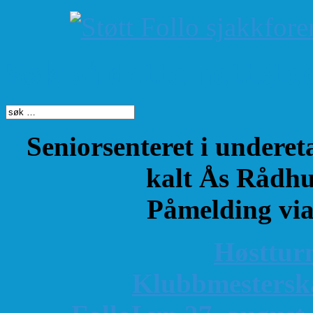
Søk på dette nettste
Seniorsenteret i underet
kalt Ås Rådhu
Påmelding vi
Høsttur
K
lubbmestersk