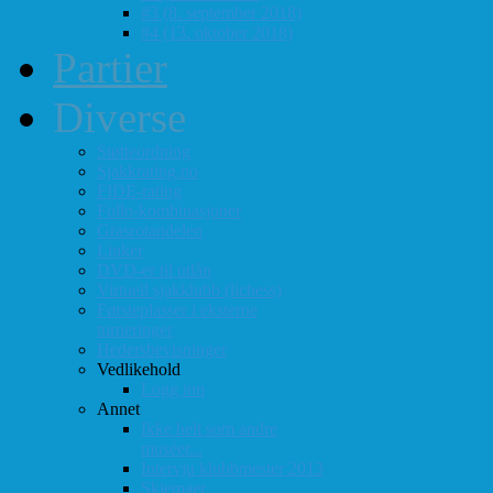
#3 (8. september 2018)
#4 (13. oktober 2018)
Partier
Diverse
Støtteordning
Sjakkrating.no
FIDE-rating
Follo-kombinasjoner
Grasrotandelen
Linker
DVD-er til utlån
Virtuell sjakklubb (lichess)
Førsteplasser i eksterne
turneringer
Hedersbevisninger
Vedlikehold
Logg inn
Annet
Ikke helt som andre
muséer...
Intervju klubbmester 2013
Skjemaer