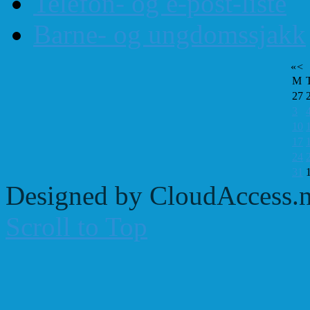
Telefon- og e-post-liste
Barne- og ungdomssjakk
«
<
M
27
3
10
17
24
31
Designed by CloudAccess.n
Scroll to Top