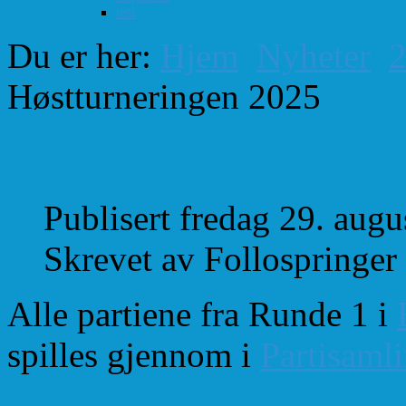
test
Du er her:
Hjem
Nyheter
Høstturneringen 2025
Partiene fra Runde 1
Publisert fredag 29. aug
Skrevet av Follospringer
Alle partiene fra Runde 1 i
spilles gjennom i
Partisaml