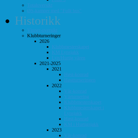
Totaloversikt
ØS-kamper med "Fullt hus"
Historikk
Vinner-oversikt
Klubbturneringer
2026
Klubbmesterskapet
KM Lynsjakk
Lyn/Hurtig våren
2021-2025
2021
Høst-konrad
Høstturneringen
2022
Vår-konrad
Vårturnering
Klubbmesterskapet
Klubbmesterskapet i
Lynsjakk
Høst-konrad
KM i Hurtigsjakk
2023
Vår-konrad