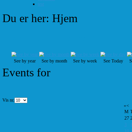
test
Du er her:
Hjem
Events Calendar
See by year
See by month
See by week
See Today
S
Events for
Vis nr.
«
<
M
27
3
10