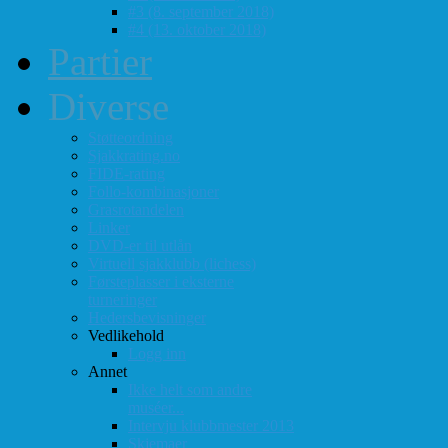
#3 (8. september 2018)
#4 (13. oktober 2018)
Partier
Diverse
Støtteordning
Sjakkrating.no
FIDE-rating
Follo-kombinasjoner
Grasrotandelen
Linker
DVD-er til utlån
Virtuell sjakklubb (lichess)
Førsteplasser i eksterne
turneringer
Hedersbevisninger
Vedlikehold
Logg inn
Annet
Ikke helt som andre
muséer...
Intervju klubbmester 2013
Skjemaer