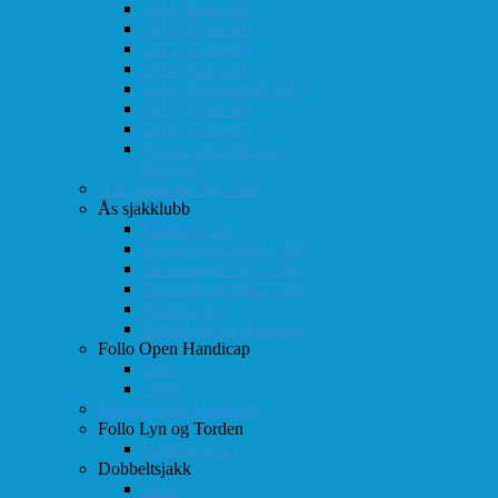
2011 (Eidsvoll)
2012 (Eidsvoll)
2013 (Eidsvoll)
2014 (Eidsvoll)
2014 (Rokaden/NSSF)
2015 (Eidsvoll)
2016 (Eidsvoll)
Kamp-statistikk mot
Eidsvoll
NM-finale for lag 1998
Ås sjakklubb
Totaloversikt
Turneringer 1981-1986
Turneringer 1987-1991
Turneringer 1992-1996
Klubbaviser
Partier fra Ås sjakklubb
Follo Open Handicap
2001
1999
Klubbavisen Sjakkalen
Follo Lyn og Torden
Februar 2013
Dobbeltsjakk
2014