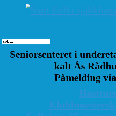
Søk på dette nettste
Seniorsenteret i underet
kalt Ås Rådhu
Påmelding vi
Høsttur
K
lubbmestersk