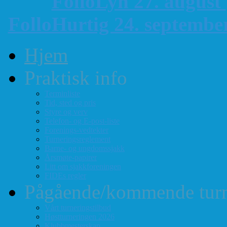
FolloLyn 27. august
FolloHurtig 24. septemb
Hjem
Praktisk info
Terminliste
Tid, sted og pris
Styre og verv
Telefon- og E-post-liste
Forenings-vedtekter
Turneringsreglement
Barne- og ungdomssjakk
Årsmøte-papirer
Litt om sjakkforeningen
FIDEs regler
Pågående/kommende turn
Vårt turneringstilbud
Høstturneringen 2026
Klubbmesterskap