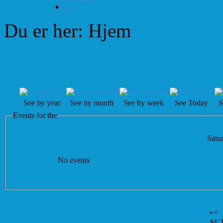
test
Du er her:
Hjem
Events Calendar
See by year
See by month
See by week
See Today
S
Events for the
Satur
No events
«
<
M