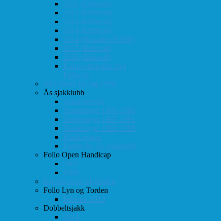
2011 (Eidsvoll)
2012 (Eidsvoll)
2013 (Eidsvoll)
2014 (Eidsvoll)
2014 (Rokaden/NSSF)
2015 (Eidsvoll)
2016 (Eidsvoll)
Kamp-statistikk mot
Eidsvoll
NM-finale for lag 1998
Ås sjakklubb
Totaloversikt
Turneringer 1981-1986
Turneringer 1987-1991
Turneringer 1992-1996
Klubbaviser
Partier fra Ås sjakklubb
Follo Open Handicap
2001
1999
Klubbavisen Sjakkalen
Follo Lyn og Torden
Februar 2013
Dobbeltsjakk
2014