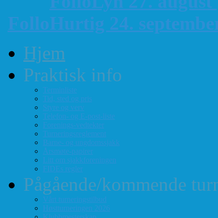
FolloLyn 27. august
FolloHurtig 24. septemb
Hjem
Praktisk info
Terminliste
Tid, sted og pris
Styre og verv
Telefon- og E-post-liste
Forenings-vedtekter
Turneringsreglement
Barne- og ungdomssjakk
Årsmøte-papirer
Litt om sjakkforeningen
FIDEs regler
Pågående/kommende turn
Vårt turneringstilbud
Høstturneringen 2026
Klubbmesterskap