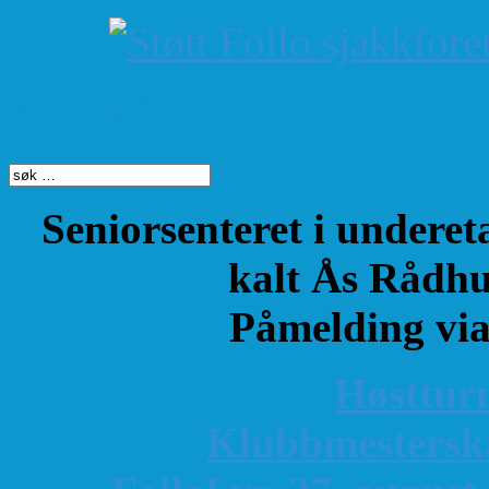
Søk på dette nettste
Seniorsenteret i underet
kalt Ås Rådhu
Påmelding vi
Høsttur
K
lubbmestersk