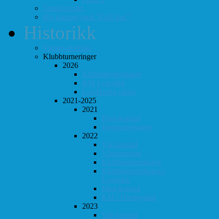
Totaloversikt
ØS-kamper med "Fullt hus"
Historikk
Vinner-oversikt
Klubbturneringer
2026
Klubbmesterskapet
KM Lynsjakk
Lyn/Hurtig våren
2021-2025
2021
Høst-konrad
Høstturneringen
2022
Vår-konrad
Vårturnering
Klubbmesterskapet
Klubbmesterskapet i
Lynsjakk
Høst-konrad
KM i Hurtigsjakk
2023
Vår-konrad