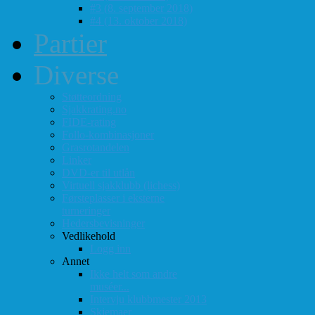
#3 (8. september 2018)
#4 (13. oktober 2018)
Partier
Diverse
Støtteordning
Sjakkrating.no
FIDE-rating
Follo-kombinasjoner
Grasrotandelen
Linker
DVD-er til utlån
Virtuell sjakklubb (lichess)
Førsteplasser i eksterne
turneringer
Hedersbevisninger
Vedlikehold
Logg inn
Annet
Ikke helt som andre
muséer...
Intervju klubbmester 2013
Skjemaer