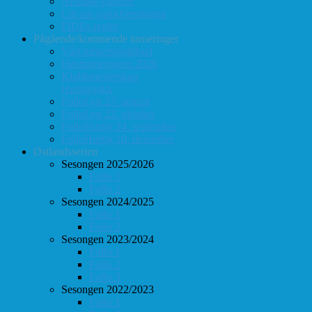
Årsmøte-papirer
Litt om sjakkforeningen
FIDEs regler
Pågående/kommende turneringer
Vårt turneringstilbud
Høstturneringen 2026
Klubbmesterskap
Hurtigsjakk
FolloLyn 27. august
FolloLyn 22. oktober
FolloHurtig 24. september
FolloHurtig 10. desember
Østlandsserien
Sesongen 2025/2026
Follo 1
Follo 2
Sesongen 2024/2025
Follo 1
Follo 2
Sesongen 2023/2024
Follo 1
Follo 2
Follo 3
Sesongen 2022/2023
Follo 1