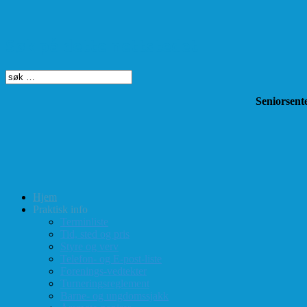
Søk på dette nettstedet
Seniorsente
Hjem
Praktisk info
Terminliste
Tid, sted og pris
Styre og verv
Telefon- og E-post-liste
Forenings-vedtekter
Turneringsreglement
Barne- og ungdomssjakk