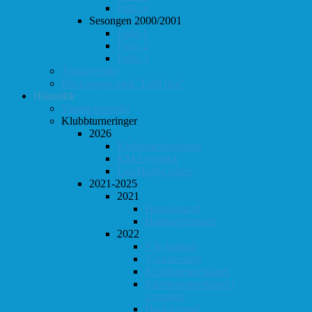
Follo 4
Sesongen 2000/2001
Follo 1
Follo 2
Follo 3
Totaloversikt
ØS-kamper med "Fullt hus"
Historikk
Vinner-oversikt
Klubbturneringer
2026
Klubbmesterskapet
KM Lynsjakk
Lyn/Hurtig våren
2021-2025
2021
Høst-konrad
Høstturneringen
2022
Vår-konrad
Vårturnering
Klubbmesterskapet
Klubbmesterskapet i
Lynsjakk
Høst-konrad