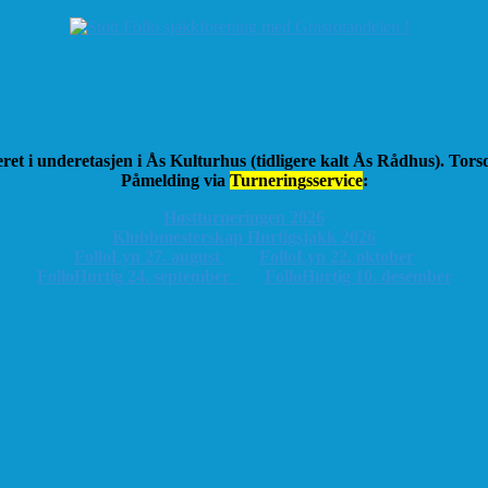
ret i underetasjen i Ås Kulturhus (tidligere kalt Ås Rådhus). Tor
Påmelding via
Turneringsservice
:
Høstturneringen 2026
K
lubbmesterskap Hurtigsjakk 2026
FolloLyn 27. august
FolloLyn 22. oktober
FolloHurtig 24. september
FolloHurtig 10. desember