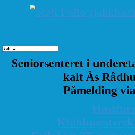
Søk på dette nettste
Seniorsenteret i underet
kalt Ås Rådhu
Påmelding vi
Høsttur
K
lubbmestersk