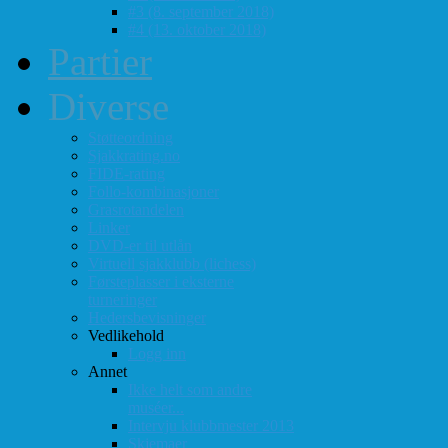
#3 (8. september 2018)
#4 (13. oktober 2018)
Partier
Diverse
Støtteordning
Sjakkrating.no
FIDE-rating
Follo-kombinasjoner
Grasrotandelen
Linker
DVD-er til utlån
Virtuell sjakklubb (lichess)
Førsteplasser i eksterne
turneringer
Hedersbevisninger
Vedlikehold
Logg inn
Annet
Ikke helt som andre
muséer...
Intervju klubbmester 2013
Skjemaer