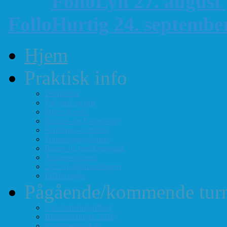
FolloLyn 27. august
FolloHurtig 24. septemb
Hjem
Praktisk info
Terminliste
Tid, sted og pris
Styre og verv
Telefon- og E-post-liste
Forenings-vedtekter
Turneringsreglement
Barne- og ungdomssjakk
Årsmøte-papirer
Litt om sjakkforeningen
FIDEs regler
Pågående/kommende turn
Vårt turneringstilbud
Høstturneringen 2026
Klubbmesterskap