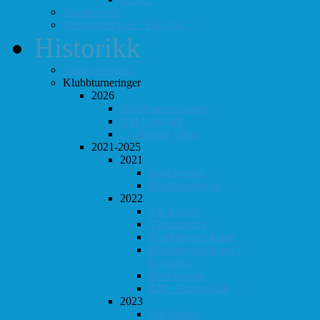
Totaloversikt
ØS-kamper med "Fullt hus"
Historikk
Vinner-oversikt
Klubbturneringer
2026
Klubbmesterskapet
KM Lynsjakk
Lyn/Hurtig våren
2021-2025
2021
Høst-konrad
Høstturneringen
2022
Vår-konrad
Vårturnering
Klubbmesterskapet
Klubbmesterskapet i
Lynsjakk
Høst-konrad
KM i Hurtigsjakk
2023
Vår-konrad