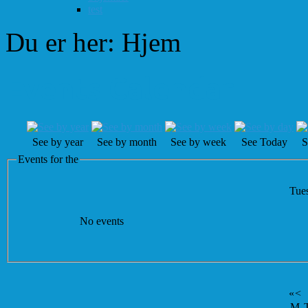
test
Du er her:
Hjem
Events Calendar
See by year
See by month
See by week
See Today
S
Events for the
Tues
No events
«
<
M