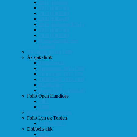
2011 (Eidsvoll)
2012 (Eidsvoll)
2013 (Eidsvoll)
2014 (Eidsvoll)
2014 (Rokaden/NSSF)
2015 (Eidsvoll)
2016 (Eidsvoll)
Kamp-statistikk mot
Eidsvoll
NM-finale for lag 1998
Ås sjakklubb
Totaloversikt
Turneringer 1981-1986
Turneringer 1987-1991
Turneringer 1992-1996
Klubbaviser
Partier fra Ås sjakklubb
Follo Open Handicap
2001
1999
Klubbavisen Sjakkalen
Follo Lyn og Torden
Februar 2013
Dobbeltsjakk
2014