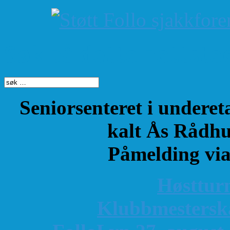
Søk på dette nettste
Seniorsenteret i underet
kalt Ås Rådhu
Påmelding vi
Høsttur
K
lubbmestersk