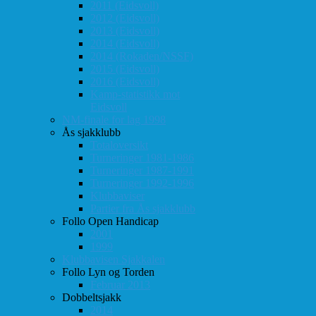
2011 (Eidsvoll)
2012 (Eidsvoll)
2013 (Eidsvoll)
2014 (Eidsvoll)
2014 (Rokaden/NSSF)
2015 (Eidsvoll)
2016 (Eidsvoll)
Kamp-statistikk mot
Eidsvoll
NM-finale for lag 1998
Ås sjakklubb
Totaloversikt
Turneringer 1981-1986
Turneringer 1987-1991
Turneringer 1992-1996
Klubbaviser
Partier fra Ås sjakklubb
Follo Open Handicap
2001
1999
Klubbavisen Sjakkalen
Follo Lyn og Torden
Februar 2013
Dobbeltsjakk
2014