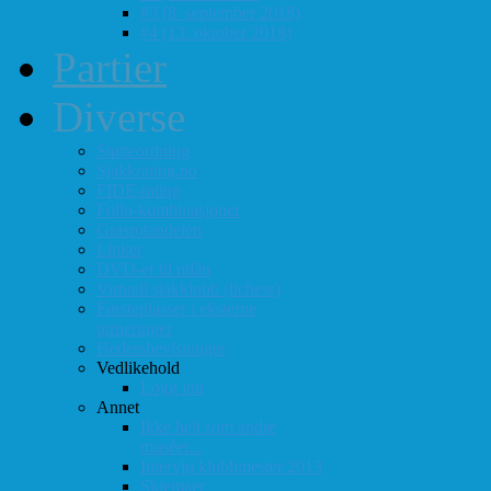
#3 (8. september 2018)
#4 (13. oktober 2018)
Partier
Diverse
Støtteordning
Sjakkrating.no
FIDE-rating
Follo-kombinasjoner
Grasrotandelen
Linker
DVD-er til utlån
Virtuell sjakklubb (lichess)
Førsteplasser i eksterne
turneringer
Hedersbevisninger
Vedlikehold
Logg inn
Annet
Ikke helt som andre
muséer...
Intervju klubbmester 2013
Skjemaer