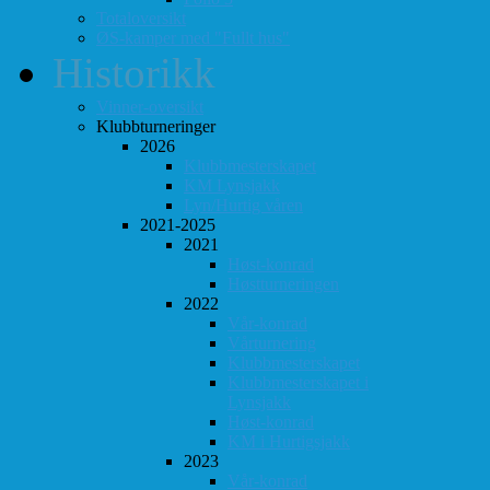
Totaloversikt
ØS-kamper med "Fullt hus"
Historikk
Vinner-oversikt
Klubbturneringer
2026
Klubbmesterskapet
KM Lynsjakk
Lyn/Hurtig våren
2021-2025
2021
Høst-konrad
Høstturneringen
2022
Vår-konrad
Vårturnering
Klubbmesterskapet
Klubbmesterskapet i
Lynsjakk
Høst-konrad
KM i Hurtigsjakk
2023
Vår-konrad