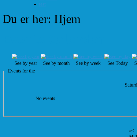
test
Du er her:
Hjem
Events Calendar
See by year
See by month
See by week
See Today
S
Events for the
Saturd
No events
«
<
M