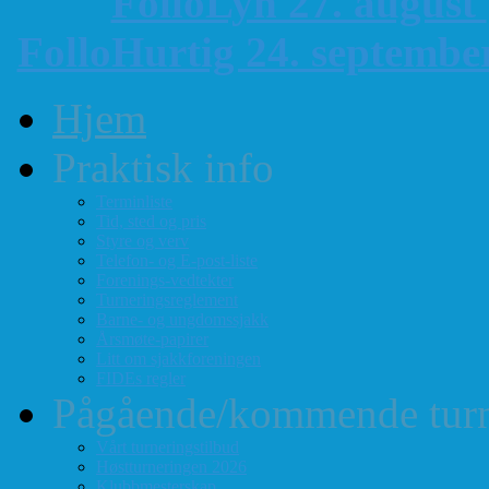
FolloLyn 27. august
FolloHurtig 24. septemb
Hjem
Praktisk info
Terminliste
Tid, sted og pris
Styre og verv
Telefon- og E-post-liste
Forenings-vedtekter
Turneringsreglement
Barne- og ungdomssjakk
Årsmøte-papirer
Litt om sjakkforeningen
FIDEs regler
Pågående/kommende turn
Vårt turneringstilbud
Høstturneringen 2026
Klubbmesterskap