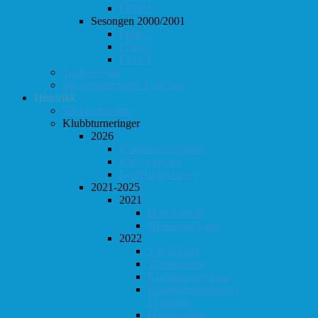
Follo 4
Sesongen 2000/2001
Follo 1
Follo 2
Follo 3
Totaloversikt
ØS-kamper med "Fullt hus"
Historikk
Vinner-oversikt
Klubbturneringer
2026
Klubbmesterskapet
KM Lynsjakk
Lyn/Hurtig våren
2021-2025
2021
Høst-konrad
Høstturneringen
2022
Vår-konrad
Vårturnering
Klubbmesterskapet
Klubbmesterskapet i
Lynsjakk
Høst-konrad