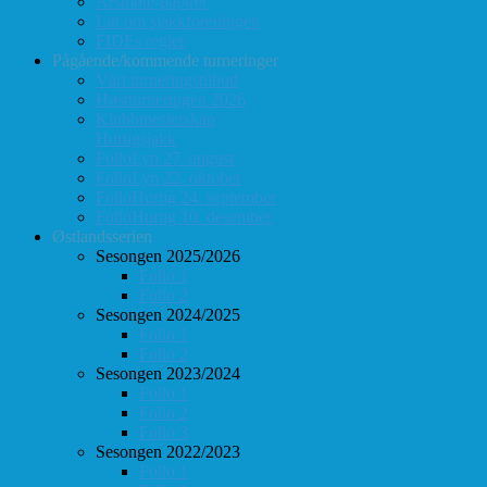
Årsmøte-papirer
Litt om sjakkforeningen
FIDEs regler
Pågående/kommende turneringer
Vårt turneringstilbud
Høstturneringen 2026
Klubbmesterskap
Hurtigsjakk
FolloLyn 27. august
FolloLyn 22. oktober
FolloHurtig 24. september
FolloHurtig 10. desember
Østlandsserien
Sesongen 2025/2026
Follo 1
Follo 2
Sesongen 2024/2025
Follo 1
Follo 2
Sesongen 2023/2024
Follo 1
Follo 2
Follo 3
Sesongen 2022/2023
Follo 1