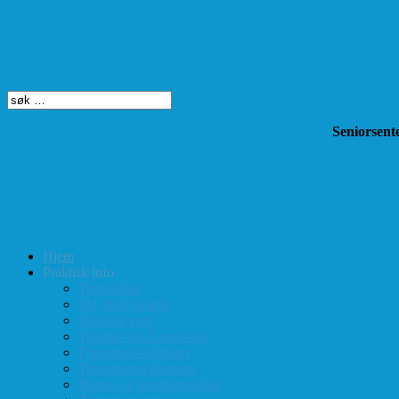
Søk på dette nettstedet
Seniorsente
Hjem
Praktisk info
Terminliste
Tid, sted og pris
Styre og verv
Telefon- og E-post-liste
Forenings-vedtekter
Turneringsreglement
Barne- og ungdomssjakk