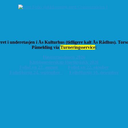
ret i underetasjen i Ås Kulturhus (tidligere kalt Ås Rådhus). Tor
Påmelding via
Turneringsservice
:
Høstturneringen 2026
K
lubbmesterskap Hurtigsjakk 2026
FolloLyn 27. august
FolloLyn 22. oktober
FolloHurtig 24. september
FolloHurtig 10. desember