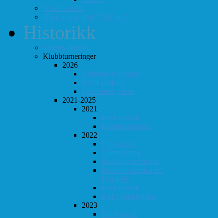
Totaloversikt
ØS-kamper med "Fullt hus"
Historikk
Vinner-oversikt
Klubbturneringer
2026
Klubbmesterskapet
KM Lynsjakk
Lyn/Hurtig våren
2021-2025
2021
Høst-konrad
Høstturneringen
2022
Vår-konrad
Vårturnering
Klubbmesterskapet
Klubbmesterskapet i
Lynsjakk
Høst-konrad
KM i Hurtigsjakk
2023
Vår-konrad