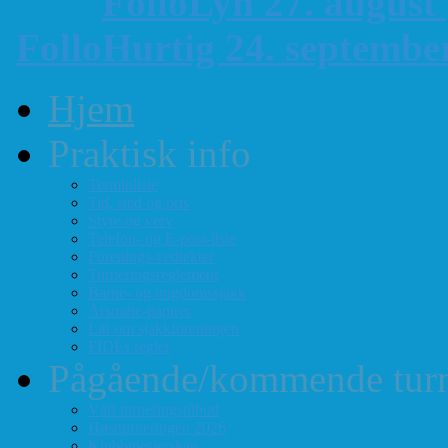
FolloLyn 27. august
FolloHurtig 24. septemb
Hjem
Praktisk info
Terminliste
Tid, sted og pris
Styre og verv
Telefon- og E-post-liste
Forenings-vedtekter
Turneringsreglement
Barne- og ungdomssjakk
Årsmøte-papirer
Litt om sjakkforeningen
FIDEs regler
Pågående/kommende turn
Vårt turneringstilbud
Høstturneringen 2026
Klubbmesterskap