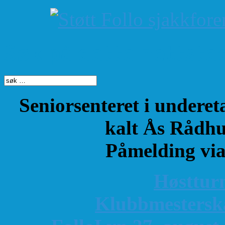
Søk på dette nettste
Seniorsenteret i underet
kalt Ås Rådhu
Påmelding vi
Høsttur
K
lubbmestersk