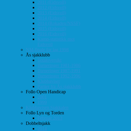
2011 (Eidsvoll)
2012 (Eidsvoll)
2013 (Eidsvoll)
2014 (Eidsvoll)
2014 (Rokaden/NSSF)
2015 (Eidsvoll)
2016 (Eidsvoll)
Kamp-statistikk mot
Eidsvoll
NM-finale for lag 1998
Ås sjakklubb
Totaloversikt
Turneringer 1981-1986
Turneringer 1987-1991
Turneringer 1992-1996
Klubbaviser
Partier fra Ås sjakklubb
Follo Open Handicap
2001
1999
Klubbavisen Sjakkalen
Follo Lyn og Torden
Februar 2013
Dobbeltsjakk
2014