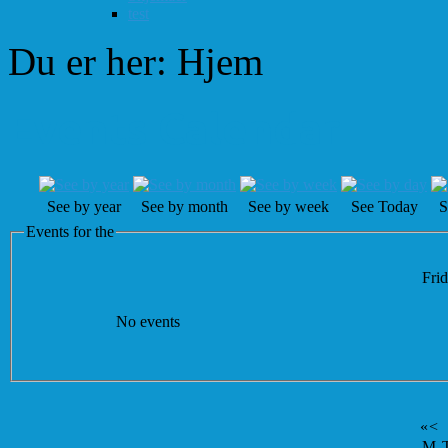
test
Du er her:
Hjem
Events Calendar
See by year
See by month
See by week
See Today
S
Events for the
Frid
No events
«
<
M