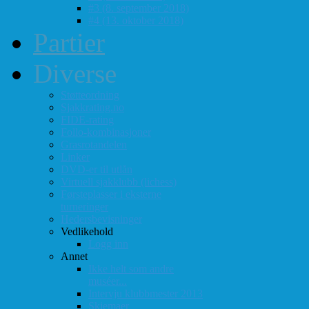
#3 (8. september 2018)
#4 (13. oktober 2018)
Partier
Diverse
Støtteordning
Sjakkrating.no
FIDE-rating
Follo-kombinasjoner
Grasrotandelen
Linker
DVD-er til utlån
Virtuell sjakklubb (lichess)
Førsteplasser i eksterne
turneringer
Hedersbevisninger
Vedlikehold
Logg inn
Annet
Ikke helt som andre
muséer...
Intervju klubbmester 2013
Skjemaer